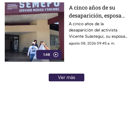
A cinco años de su
desaparición, esposa
de Vicente Suástegui
A cinco años de la
desaparición del activista
acude al Semefo en
Vicente Suástegui, su esposa
Chilpancingo
acudió al Semefo de
agosto 08, 2026 09:45 a. m.
Chilpancingo para revisar
1:48
archivos forenses.
Ver más