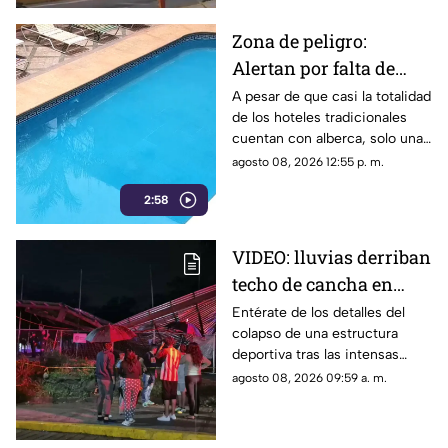
Zona de peligro:
Alertan por falta de
medidas de seguridad
A pesar de que casi la totalidad
de los hoteles tradicionales
en albercas de hoteles
cuentan con alberca, solo una
tradicionales
mínima parte dispone de
agosto 08, 2026 12:55 p. m.
salvavidas capacitados.
2:58
VIDEO: lluvias derriban
techo de cancha en
Chilpancingo; hubo
Entérate de los detalles del
colapso de una estructura
lesionados
deportiva tras las intensas
precipitaciones y el reporte de
agosto 08, 2026 09:59 a. m.
atención a los afectados.