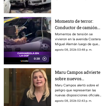
Momento de terror:
Conductor de camión
urbano pierde el
Momentos de tensión se
vivieron en la avenida Costera
control y choca contra
Miguel Alemán luego de que
autos en plena Costera
un camión urbano se estrellara
agosto 08, 2026 03:48 p. m.
Miguel Alemán
contra varios vehículos
0:38
estacionados cerca del Parque
de la Reina.
Maru Campos advierte
sobre nuevos
lineamientos: Alerta
Maru Campos alertó sobre el
peligro que representan las
que buscan sancionar a
nuevas disposiciones oficiales,
medios críticos y
las cuales podrían utilizarse
agosto 08, 2026 02:43 p. m.
limitar la libertad de
para castigar la libertad de