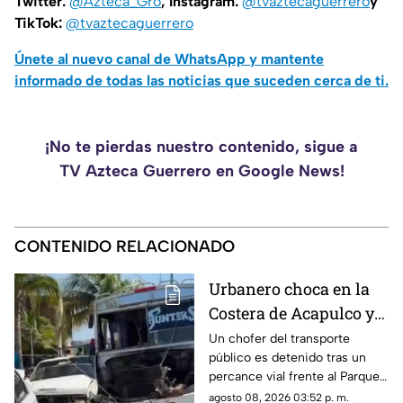
Twitter:
@Azteca_Gro
, Instagram:
@tvaztecaguerrero
y
TikTok:
@tvaztecaguerrero
Únete al nuevo canal de WhatsApp y mantente
informado de todas las noticias que suceden cerca de ti.
¡No te pierdas nuestro contenido, sigue a
TV Azteca Guerrero en Google News!
CONTENIDO RELACIONADO
Urbanero choca en la
Costera de Acapulco y
ocasiona severos
Un chofer del transporte
público es detenido tras un
daños
percance vial frente al Parque
de la Reina.
agosto 08, 2026 03:52 p. m.