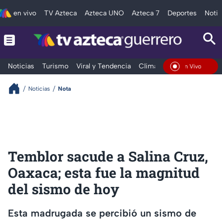
en vivo
TV Azteca
Azteca UNO
Azteca 7
Deportes
Notic
Noticias
Turismo
Viral y Tendencia
Clima
Deportes
Espec
En Vivo
Noticias
Nota
Temblor sacude a Salina Cruz,
Oaxaca; esta fue la magnitud
del sismo de hoy
Esta madrugada se percibió un sismo de