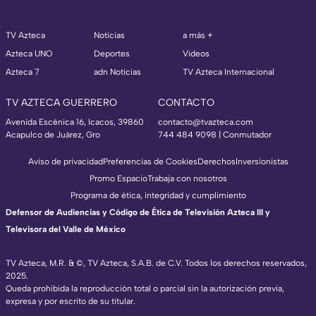
TV Azteca
Noticias
a más +
Azteca UNO
Deportes
Videos
Azteca 7
adn Noticias
TV Azteca Internacional
TV AZTECA GUERRERO
CONTACTO
Avenida Escénica 16, Icacos, 39860
contacto@tvazteca.com
Acapulco de Juárez, Gro
744 484 9098 | Conmutador
Aviso de privacidad
Preferencias de Cookies
Derechos
Inversionistas
Promo Espacio
Trabaja con nosotros
Programa de ética, integridad y cumplimiento
Defensor de Audiencias y Código de Ética de Televisión Azteca III y
Televisora del Valle de México
TV Azteca, M.R. & ©, TV Azteca, S.A.B. de C.V. Todos los derechos reservados,
2025.
Queda prohibida la reproducción total o parcial sin la autorización previa,
expresa y por escrito de su titular.