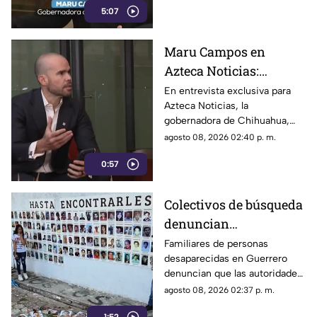
expresión
5:07
expresión y el periodismo
crítico en el país.
Maru Campos en
Azteca Noticias:
Advierte que nuevos
En entrevista exclusiva para
Azteca Noticias, la
lineamientos del
gobernadora de Chihuahua,
Gobierno Federal
Maru Campos, alzó la voz
agosto 08, 2026 02:40 p. m.
amenazan la libertad
contra los nuevos lineamientos
de expresión y buscan
0:57
federales, asegurando que
abren la puerta a la censura y
imponer censura
vulneran la libertad de
Colectivos de búsqueda
expresión.
denuncian
restricciones para
Familiares de personas
desaparecidas en Guerrero
ingresar a la sierra de
denuncian que las autoridades
Chilpancingo
les negaron el
agosto 08, 2026 02:37 p. m.
acompañamiento para ingresar