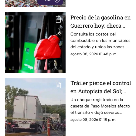
1:52
a comunidades de la sierra de
Chilpancingo, limitando sus
labores de búsqueda y
Precio de la gasolina en
difusión.
Guerrero hoy: checa
cuánto cuestan los
Consulta los costos del
combustible en los municipios
litros
del estado y ubica las zonas
con las tarifas más accesibles
agosto 08, 2026 01:48 p. m.
este sábado.
Tráiler pierde el control
en Autopista del Sol;
fallece una persona
Un choque registrado en la
caseta de Paso Morelos afectó
el tránsito y dejó severos
daños; este fue el saldo.
agosto 08, 2026 01:18 p. m.