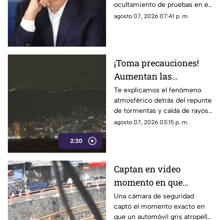
ocultamiento de pruebas en el
ocultamiento de
caso de los 43 normalistas de
agosto 07, 2026 07:41 p. m.
pruebas en el caso
Ayotzinapa 2014
Ayotzinapa
¡Toma precauciones!
Aumentan las
tormentas eléctricas y
Te explicamos el fenómeno
atmosférico detrás del repunte
lluvias intensas en
de tormentas y caída de rayos
Acapulco
en el puerto.
agosto 07, 2026 03:15 p. m.
2:30
Captan en video
momento en que
vehículo embiste a una
Una cámara de seguridad
captó el momento exacto en
familia en
que un automóvil gris atropelló