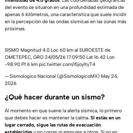
intensidad de 4.0 grados
. Las coordenadas geográficas
del evento se situaron en una profundidad estimada de
apenas 6 kilómetros, una característica que suele incidir
en la percepción de las ondas sísmicas en las zonas más
próximas.
SISMO Magnitud 4.0 Loc 60 km al SUROESTE de
OMETEPEC, GRO 24/05/26 17:09:50 Lat 16.42 Lon
-98.90 Pf 6 km
pic.twitter.com/i5joyltyT4
— Sismologico Nacional (@SismologicoMX)
May 24,
2026
¿Qué hacer durante un sismo?
Al momento en que suene la alerta sísmica, lo primero
que debes hacer es mantener la calma.
Si estás en un
lugar cerrado, sigue las rutas de evacuación
establecidas
y no corras ni empujes a otros. Si no es