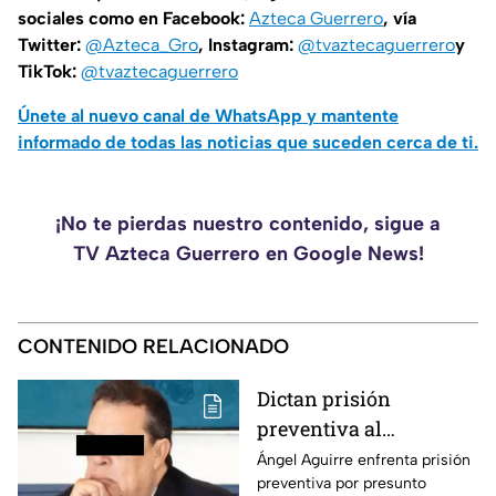
sociales como en Facebook:
Azteca Guerrero
, vía
Twitter:
@Azteca_Gro
, Instagram:
@tvaztecaguerrero
y
TikTok:
@tvaztecaguerrero
Únete al nuevo canal de WhatsApp y mantente
informado de todas las noticias que suceden cerca de ti.
¡No te pierdas nuestro contenido, sigue a
TV Azteca Guerrero en Google News!
CONTENIDO RELACIONADO
Dictan prisión
preventiva al
exgobernador Ángel
Ángel Aguirre enfrenta prisión
preventiva por presunto
Aguirre por presunto