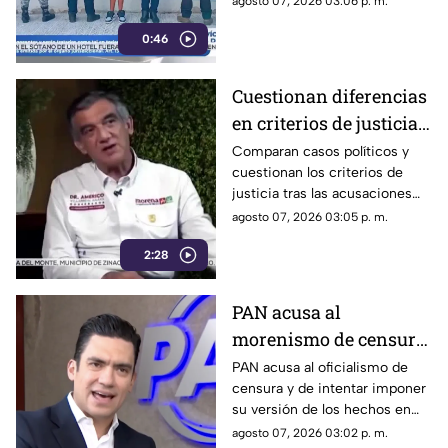
agosto 07, 2026 03:06 p. m.
homicidio calificado de
0:46
Violeta, ocurrido el pasado 4
de mayo en la colonia
Progreso de Acapulco.
Cuestionan diferencias
en criterios de justicia
por casos políticos en
Comparan casos políticos y
cuestionan los criterios de
Guerrero y Sinaloa
justicia tras las acusaciones
contra exfuncionarios de
agosto 07, 2026 03:05 p. m.
Guerrero y Sinaloa.
2:28
PAN acusa al
morenismo de censura
y de imponer narrativa
PAN acusa al oficialismo de
censura y de intentar imponer
en el debate público
su versión de los hechos en
medio del debate político
agosto 07, 2026 03:02 p. m.