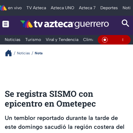
en vivo
TV Azteca
Azteca UNO
Azteca 7
Deportes
Notic
Noticias
Turismo
Viral y Tendencia
Clima
Deportes
Espec
En Vivo
Noticias
Nota
Se registra SISMO con
epicentro en Ometepec
Un temblor reportado durante la tarde de
este domingo sacudió la región costera del