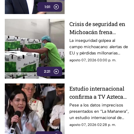
nacional.
1:01
Crisis de seguridad en
Michoacán frena
exportación de
La inseguridad golpea al
campo michoacano: alertas de
aguacate y deja
EU y pérdidas millonarias
pérdidas millonarias
afectan la exportación de
agosto 07, 2026 03:00 p. m.
aguacate mexicano.
2:21
Estudio internacional
confirma a TV Azteca
como el medio líder en
Pese a los datos imprecisos
presentados en “La Mañanera”,
credibilidad y alcance
un estudio internacional de
Reuters confirma que TV
agosto 07, 2026 02:28 p. m.
Azteca se mantiene como el