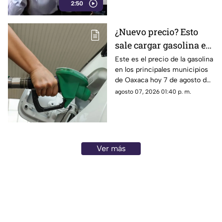
2:50
medio tradicional con mayor
alcance y credibilidad en todo
México.
¿Nuevo precio? Esto
sale cargar gasolina en
Oaxaca este viernes 7
Este es el precio de la gasolina
en los principales municipios
de agosto
de Oaxaca hoy 7 de agosto de
2026; ten en cuenta que el
agosto 07, 2026 01:40 p. m.
costo del combustible cambia
a diario y varía por estación.
Ver más