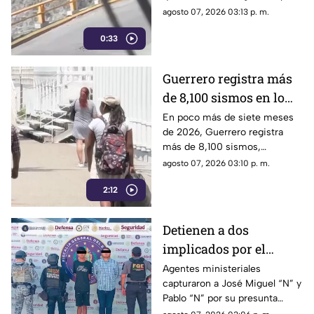
Chilpancingo
a una familia que caminaba
agosto 07, 2026 03:13 p. m.
cerca del punto Las Pinetas,
0:33
en Chilpancingo.
Guerrero registra más
de 8,100 sismos en lo
que va de 2026, el año
En poco más de siete meses
de 2026, Guerrero registra
con mayor sismicidad
más de 8,100 sismos,
de los últimos cinco
posicionándose como el año
agosto 07, 2026 03:10 p. m.
años
con mayor sismicidad en los
2:12
últimos cinco años y
encendiendo las alertas entre
la ciudadanía.
Detienen a dos
implicados por el
homicidio de Violeta en
Agentes ministeriales
capturaron a José Miguel “N” y
su estética en Acapulco
Pablo “N” por su presunta
responsabilidad en el