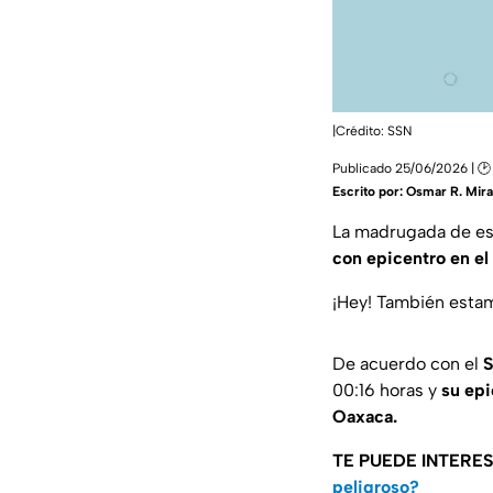
|Crédito: SSN
Publicado 25/06/2026 | 🕑
Escrito por:
Osmar R. Mir
La madrugada de est
con epicentro en el
¡Hey! También est
De acuerdo con el
S
00:16 horas y
su
epi
Oaxaca.
TE PUEDE INTERE
peligroso?