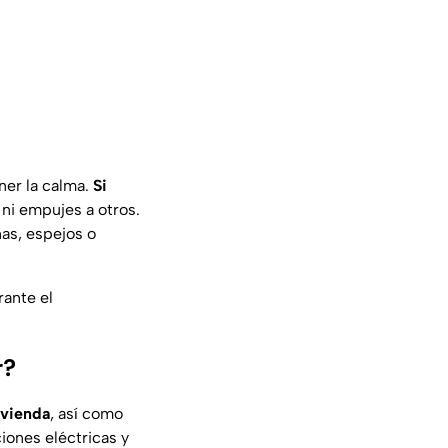
ner la calma.
Si
 ni empujes a otros.
nas, espejos o
rante el
r?
ivienda
, así como
iones eléctricas y