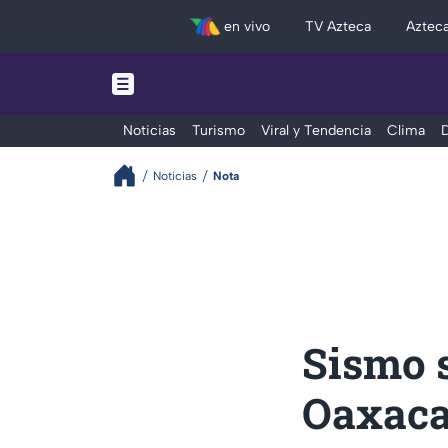
en vivo
TV Azteca
Aztec
Noticias
Turismo
Viral y Tendencia
Clima
D
Noticias
Nota
Sismo 
Oaxaca,