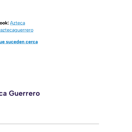
book:
Azteca
aztecaguerrero
que suceden cerca
eca Guerrero