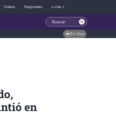
Regionales
Videos
a más +
En Vivo
do,
intió en