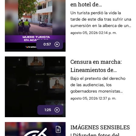
en hotel de
fraccionamiento Las
Un turista perdió la vida la
tarde de este día tras sufrir una
Playas en Acapulco
sumersión en la alberca de un
hospedaje ubicado sobre la
agosto 05, 2026 02:14 p. m.
avenida Gran Vía Tropical, en
0:57
el tradicional fraccionamiento
Las Playas de este puerto.
Censura en marcha:
Lineamientos de
audiencia buscan
Bajo el pretexto del derecho
de las audiencias, los
mantener a los
gobernadores morenistas
ciudadanos a oscuras
implementan una estrategia de
agosto 05, 2026 12:37 p. m.
censura para controlar la
1:25
información y decidir a quién
responden y a quién no.
IMÁGENES SENSIBLES
| Difunden fotos del