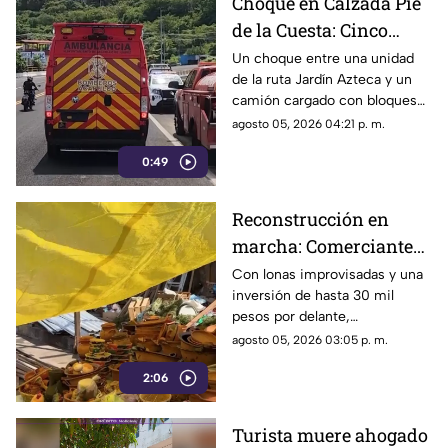
Choque en Calzada Pie
de la Cuesta: Cinco
lesionados tras
Un choque entre una unidad
de la ruta Jardín Azteca y un
impacto entre combi y
camión cargado con bloques
camión de carga
de concreto movilizó a los
agosto 05, 2026 04:21 p. m.
cuerpos de emergencia en
0:49
Acapulco.
Reconstrucción en
marcha: Comerciantes
del Mercado Central de
Con lonas improvisadas y una
inversión de hasta 30 mil
Acapulco se levantan
pesos por delante,
tras la explosión
comerciantes del Mercado
agosto 05, 2026 03:05 p. m.
Central buscan salir adelante
2:06
tras perder gran parte de sus
negocios. Conoce su historia
de esfuerzo y resiliencia.
Turista muere ahogado