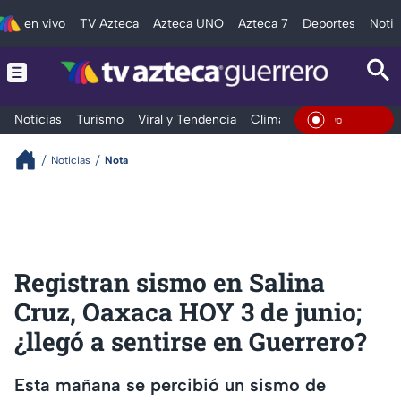
en vivo
TV Azteca
Azteca UNO
Azteca 7
Deportes
Notic
Noticias
Turismo
Viral y Tendencia
Clima
Deportes
Espec
En Viv
Noticias
Nota
Registran sismo en Salina
Cruz, Oaxaca HOY 3 de junio;
¿llegó a sentirse en Guerrero?
Esta mañana se percibió un sismo de