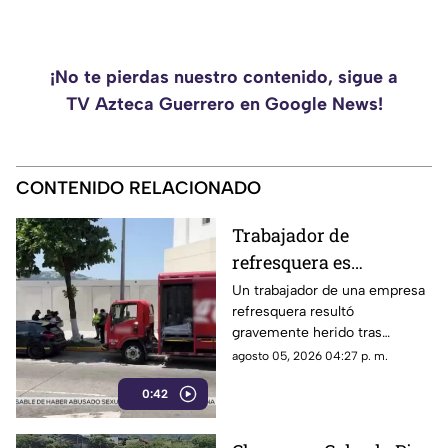
¡No te pierdas nuestro contenido, sigue a
TV Azteca Guerrero en Google News!
CONTENIDO RELACIONADO
Trabajador de
refresquera es
atropellado en la
Un trabajador de una empresa
refresquera resultó
Costera Miguel Alemán
gravemente herido tras
resbalar de su camión y ser
agosto 05, 2026 04:27 p. m.
arrollado por un taxi en la
0:42
Costera Miguel Alemán.