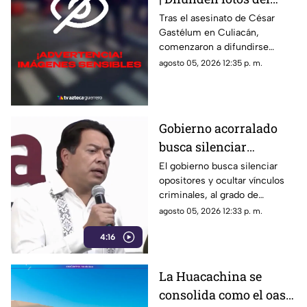
lugar donde quedó
Tras el asesinato de César
Gastélum en Culiacán,
César Gastélum tras
comenzaron a difundirse
ataque en Culiacán
imágenes sensibles del lugar
agosto 05, 2026 12:35 p. m.
donde ocurrió el ataque.
Gobierno acorralado
busca silenciar
opositores mientras
El gobierno busca silenciar
opositores y ocultar vínculos
oculta la narcopolítica
criminales, al grado de
y la violencia
asegurar que una sola persona
agosto 05, 2026 12:33 p. m.
quemó 57 camiones de
4:16
PepsiCo con un encendedor.
La Huacachina se
consolida como el oasis