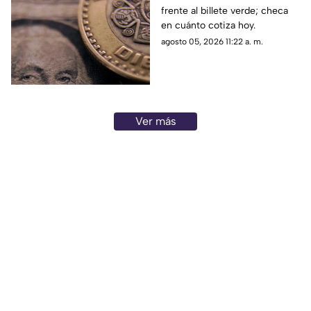
las profundidades de un canal
frente al billete verde; checa
miércoles
de aguas negras.
en cuánto cotiza hoy.
agosto 05, 2026 11:22 a. m.
Ver más