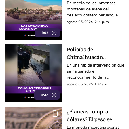
más fascinante de
En medio de las inmensas
montañas de arena del
Sudamérica
desierto costero peruano, a
solo cinco kilómetros de la
agosto 05, 2026 12:14 p. m.
ciudad de Ica, emerge un
1:06
paisaje que parece desafiar la
lógica de la naturaleza.
Policías de
Chimalhuacán
rescatan a un perro
En una rápida intervención que
se ha ganado el
tras caer a un canal de
reconocimiento de la
aguas negras
comunidad y de las redes
agosto 05, 2026 11:39 a. m.
sociales, elementos de la
0:46
Dirección General de
Seguridad Ciudadana y
Tránsito Municipal de
¿Planeas comprar
Chimalhuacán lograron
dólares? El peso se
rescatar con vida a un perro
que se encontraba atrapado en
aprecia esta mañana de
La moneda mexicana avanza