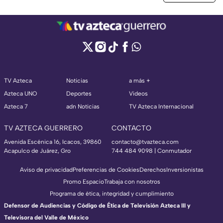
TV Azteca
Noticias
a más +
Azteca UNO
Deportes
Videos
Azteca 7
adn Noticias
TV Azteca Internacional
TV AZTECA GUERRERO
CONTACTO
Avenida Escénica 16, Icacos, 39860
contacto@tvazteca.com
Acapulco de Juárez, Gro
744 484 9098 | Conmutador
Aviso de privacidad
Preferencias de Cookies
Derechos
Inversionistas
Promo Espacio
Trabaja con nosotros
Programa de ética, integridad y cumplimiento
Defensor de Audiencias y Código de Ética de Televisión Azteca III y
Televisora del Valle de México