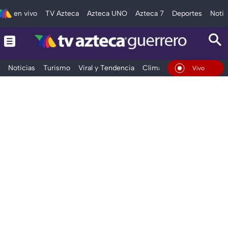
en vivo
TV Azteca
Azteca UNO
Azteca 7
Deportes
Notic
Noticias
Turismo
Viral y Tendencia
Clima
Deportes
Espec
En Vivo