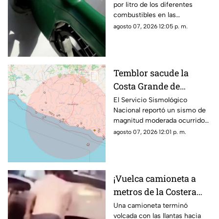
por litro de los diferentes
precios
combustibles en las
gasolinerías del estado durante
agosto 07, 2026 12:05 p. m.
este viernes.
Temblor sacude la
Costa Grande de
Guerrero hoy viernes;
El Servicio Sismológico
Nacional reportó un sismo de
así fue la intensidad
magnitud moderada ocurrido
sobre las costas del estado; así
agosto 07, 2026 12:01 p. m.
fue la intensidad.
¡Vuelca camioneta a
metros de la Costera
Miguel Alemán en
Una camioneta terminó
volcada con las llantas hacia
Acapulco!