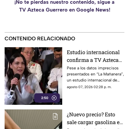
¡No te pierdas nuestro contenido, sigue a
TV Azteca Guerrero en Google News!
CONTENIDO RELACIONADO
Estudio internacional
confirma a TV Azteca
como el medio líder en
Pese a los datos imprecisos
presentados en “La Mañanera”,
credibilidad y alcance
un estudio internacional de
Reuters confirma que TV
agosto 07, 2026 02:28 p. m.
Azteca se mantiene como el
2:50
medio tradicional con mayor
alcance y credibilidad en todo
México.
¿Nuevo precio? Esto
sale cargar gasolina en