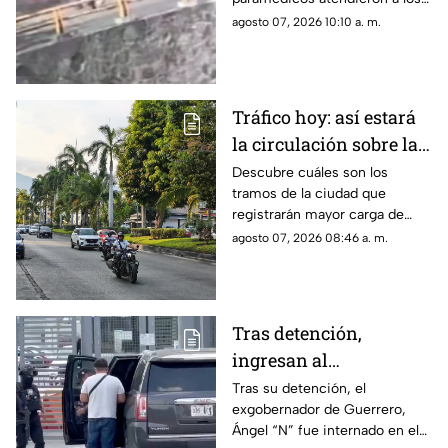
lesionados tras el impacto
agosto 07, 2026 10:10 a. m.
captado en video.
Tráfico hoy: así estará
la circulación sobre las
avenidas de Acapulco
Descubre cuáles son los
tramos de la ciudad que
registrarán mayor carga de
vehículos y las zonas donde el
agosto 07, 2026 08:46 a. m.
mal estado del asfalto reducirá
la velocidad.
Tras detención,
ingresan al
exgobernador Ángel
Tras su detención, el
exgobernador de Guerrero,
"N" al penal del
Ángel “N” fue internado en el
Altiplano