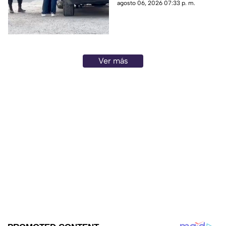
penal del Altiplano; esto es lo
agosto 06, 2026 07:33 p. m.
que se sabe.
Ver más