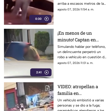
arriba a escasos metros de la
Costera Miguel Alemán.
agosto 07, 2026 11:54 a. m.
0:30
¡En menos de un
minuto! Captan en
video "cristalazo"
Simulando hablar por teléfono,
un delincuente perpetró un
express en la zona
robo a vehículo en cuestión de
Diamante de Acapulco
segundos.
agosto 07, 2026 11:01 a. m.
2:41
VIDEO: atropellan a
familia en
Chilpancingo; el chofer
Un vehículo embistió a varias
personas y se dio a la fuga;
huyó
paramédicos atendieron a los