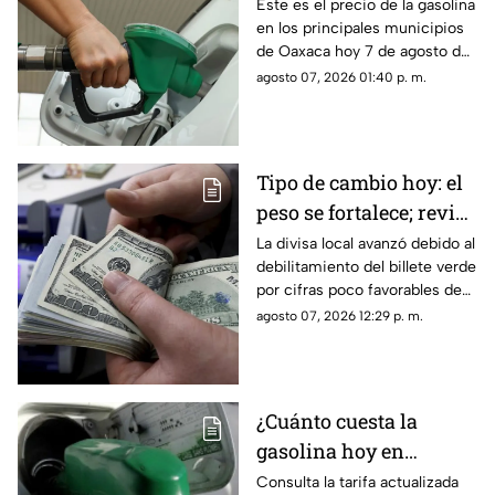
Oaxaca este viernes 7
Este es el precio de la gasolina
en los principales municipios
de agosto
de Oaxaca hoy 7 de agosto de
2026; ten en cuenta que el
agosto 07, 2026 01:40 p. m.
costo del combustible cambia
a diario y varía por estación.
Tipo de cambio hoy: el
peso se fortalece; revisa
el precio del dólar
La divisa local avanzó debido al
debilitamiento del billete verde
por cifras poco favorables de
empleo en el país vecino.
agosto 07, 2026 12:29 p. m.
¿Cuánto cuesta la
gasolina hoy en
Guerrero? Revisa los
Consulta la tarifa actualizada