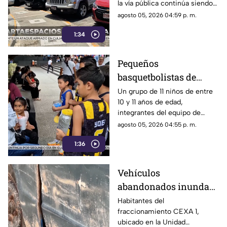
la vía pública continúa siendo
Costera de Acapulco
un tema de constante debate y
agosto 05, 2026 04:59 p. m.
controversia entre
1:34
automovilistas, comerciantes
y turistas que transitan por la
icónica avenida Costera
Pequeños
Miguel Alemán.
basquetbolistas de
Chilpancingo buscan
Un grupo de 11 niños de entre
10 y 11 años de edad,
apoyo para competir en
integrantes del equipo de
torneo nacional en
básquetbol Panteras de
agosto 05, 2026 04:55 p. m.
Veracruz
Chilpancingo, se encuentran
1:36
reuniendo fondos para poder
participar en un torneo de
minibásquetbol que se llevará
Vehículos
a cabo en Orizaba, Veracruz,
abandonados inundan
del 19 al 23 de agosto.
la Unidad Habitacional
Habitantes del
fraccionamiento CEXA 1,
Colosio: Vecinos
ubicado en la Unidad