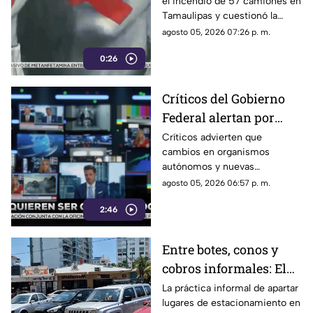
el incendio de 57 camiones en
camiones en
Tamaulipas y cuestionó la
Tamaulipas
versión presentada por las
agosto 05, 2026 07:26 p. m.
autoridades.
0:26
Críticos del Gobierno
Federal alertan por
presuntos intentos de
Críticos advierten que
cambios en organismos
controlar la
autónomos y nuevas
información
regulaciones podrían afectar la
agosto 05, 2026 06:57 p. m.
libertad de expresión.
2:46
Entre botes, conos y
cobros informales: El
calvario de
La práctica informal de apartar
lugares de estacionamiento en
estacionarse en la