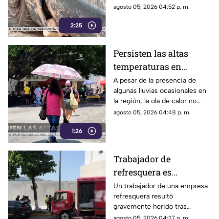
denuncian foco de
Habitacional Colosio, han
agosto 05, 2026 04:52 p. m.
infección e inseguridad
alzado la voz para denunciar
2:25
una grave problemática que
afecta a su comunidad: la
presencia de decenas de
Persisten las altas
automóviles abandonados en la
temperaturas en
vía pública.
Guerrero por efecto de
A pesar de la presencia de
algunas lluvias ocasionales en
la canícula
la región, la ola de calor no
cede en el estado de Guerrero.
agosto 05, 2026 04:48 p. m.
1:26
Trabajador de
refresquera es
atropellado en la
Un trabajador de una empresa
refresquera resultó
Costera Miguel Alemán
gravemente herido tras
resbalar de su camión y ser
agosto 05, 2026 04:27 p. m.