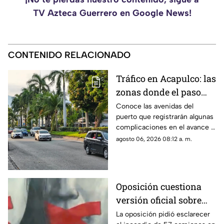
TV Azteca Guerrero en Google News!
CONTENIDO RELACIONADO
Tráfico en Acapulco: las
zonas donde el paso
será lento
Conoce las avenidas del
puerto que registrarán algunas
complicaciones en el avance y
los tramos con desperfectos
agosto 06, 2026 08:12 a. m.
en el asfalto.
Oposición cuestiona
versión oficial sobre
incendio de 57
La oposición pidió esclarecer