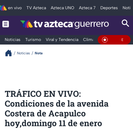
en vivo
TV Azteca
Azteca UNO
Azteca 7
Deportes
Notic
Noticias
Turismo
Viral y Tendencia
Clima
Deportes
Espec
En Vivo
Noticias
Nota
TRÁFICO EN VIVO:
Condiciones de la avenida
Costera de Acapulco
hoy,domingo 11 de enero