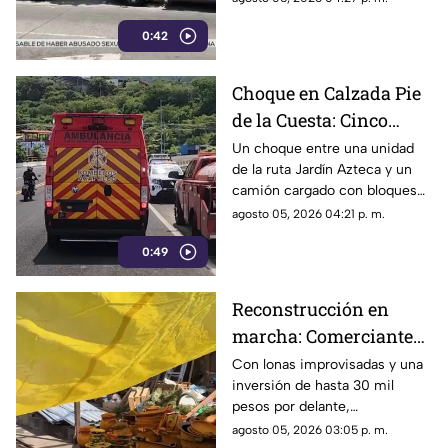
arrollado por un taxi en la
0:42
Costera Miguel Alemán.
Choque en Calzada Pie
de la Cuesta: Cinco
lesionados tras
Un choque entre una unidad
de la ruta Jardín Azteca y un
impacto entre combi y
camión cargado con bloques
camión de carga
de concreto movilizó a los
agosto 05, 2026 04:21 p. m.
cuerpos de emergencia en
0:49
Acapulco.
Reconstrucción en
marcha: Comerciantes
del Mercado Central de
Con lonas improvisadas y una
inversión de hasta 30 mil
Acapulco se levantan
pesos por delante,
tras la explosión
comerciantes del Mercado
agosto 05, 2026 03:05 p. m.