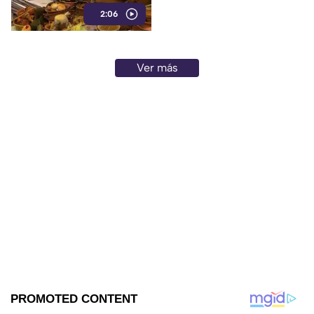
Central buscan salir adelante
2:06
tras perder gran parte de sus
negocios. Conoce su historia
de esfuerzo y resiliencia.
Ver más