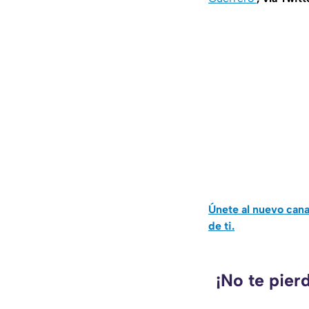
Únete al nuevo can
de ti.
¡No te pier