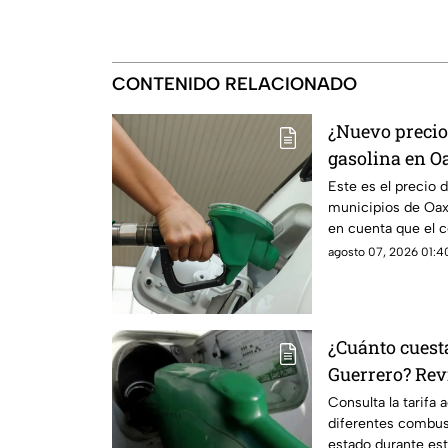
CONTENIDO RELACIONADO
¿Nuevo precio?
gasolina en Oa
agosto
Este es el precio d
municipios de Oax
en cuenta que el 
diario y varía por e
agosto 07, 2026 01:40
¿Cuánto cuest
Guerrero? Revi
Consulta la tarifa a
diferentes combust
estado durante est