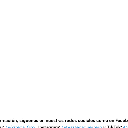
ormación, síguenos en nuestras redes sociales como en Face
er:
@Azteca_Gro
, Instagram:
@tvaztecaguerrero
y TikTok:
@t