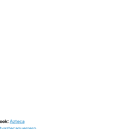
book:
Azteca
vaztecaguerrero