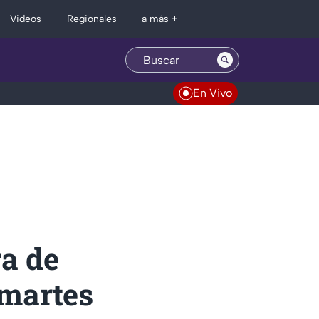
Regionales
Videos
a más +
En Vivo
a de
 martes