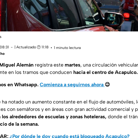
s
 08:31
| Actualizado 🕑 11:18
1 minuto lectura
cho
 Miguel Alemán
registra este
martes
, una circulación vehicul
ente en los tramos que conducen
hacia el centro de Acapulco.
mos en Whatsapp.
Comienza a seguirnos ahora
😉
ha notado un aumento constante en el flujo de automóviles, 
es con semáforos y en áreas con gran actividad comercial y 
n los alrededores de escuelas y zonas hoteleras,
donde el trán
icio de la semana.
SAR:
¿Por dónde le doy cuando está bloqueado Acapulco?