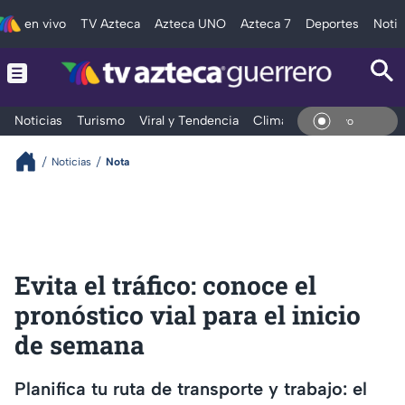
en vivo
TV Azteca
Azteca UNO
Azteca 7
Deportes
Notic
Noticias
Turismo
Viral y Tendencia
Clima
Deportes
Espec
En Vi
Noticias
Nota
Evita el tráfico: conoce el
pronóstico vial para el inicio
de semana
Planifica tu ruta de transporte y trabajo: el