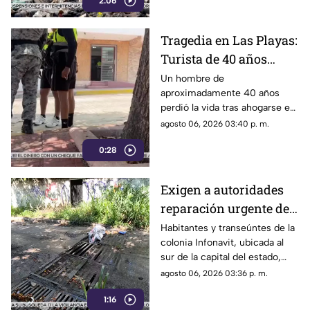
2:06
el puerto de Acapulco.
Tragedia en Las Playas:
Turista de 40 años
mu3r3 ahogado en la
Un hombre de
aproximadamente 40 años
alberca de un hotel en
perdió la vida tras ahogarse en
Acapulco
la alberca de un hotel del
agosto 06, 2026 03:40 p. m.
fraccionamiento Las Playas, en
0:28
Acapulco, mientras
vacacionaba con su familia.
Exigen a autoridades
reparación urgente de
alcantarilla en la
Habitantes y transeúntes de la
colonia Infonavit, ubicada al
colonia Infonavit de
sur de la capital del estado,
Chilpancingo
denunciaron la falta de
agosto 06, 2026 03:36 p. m.
mantenimiento en la
1:16
infraestructura del drenaje