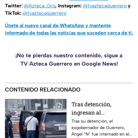
Twitter:
@Azteca_Gro
, Instagram:
@tvaztecaguerrero
y
TikTok:
@tvaztecaguerrero
Únete al nuevo canal de WhatsApp y mantente
informado de todas las noticias que suceden cerca de ti.
¡No te pierdas nuestro contenido, sigue a
TV Azteca Guerrero en Google News!
CONTENIDO RELACIONADO
Tras detención,
ingresan al
exgobernador Ángel
Tras su detención, el
exgobernador de Guerrero,
"N" al penal del
Ángel “N” fue internado en el
Altiplano