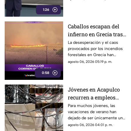
compañía de su hermana, la
1:26
actual directora del DIF estatal.
Caballos escapan del
infierno en Grecia tras
cuatro días de
La desesperación y el caos
provocados por los incendios
incendios
forestales en Grecia han
descontrolados
dejado imágenes
agosto 06, 2026 05:19 p. m.
desgarradoras.
0:58
Jóvenes en Acapulco
recurren a empleos
temporales ante el
Para muchos jóvenes, las
vacaciones de verano han
próximo ciclo escolar
dejado de ser únicamente un
periodo de descanso y
agosto 06, 2026 04:01 p. m.
esparcimiento.