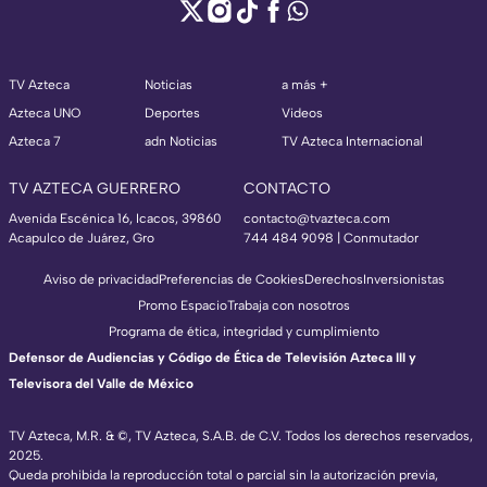
TV Azteca
Noticias
a más +
Azteca UNO
Deportes
Videos
Azteca 7
adn Noticias
TV Azteca Internacional
TV AZTECA GUERRERO
CONTACTO
Avenida Escénica 16, Icacos, 39860
contacto@tvazteca.com
Acapulco de Juárez, Gro
744 484 9098 | Conmutador
Aviso de privacidad
Preferencias de Cookies
Derechos
Inversionistas
Promo Espacio
Trabaja con nosotros
Programa de ética, integridad y cumplimiento
Defensor de Audiencias y Código de Ética de Televisión Azteca III y
Televisora del Valle de México
TV Azteca, M.R. & ©, TV Azteca, S.A.B. de C.V. Todos los derechos reservados,
2025.
Queda prohibida la reproducción total o parcial sin la autorización previa,