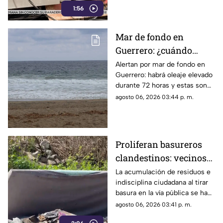
1:56
Mar de fondo en
Guerrero: ¿cuándo
llegará y qué zonas de
Alertan por mar de fondo en
Guerrero: habrá oleaje elevado
Acapulco serán
durante 72 horas y estas son
afectadas?
las zonas de Acapulco con
agosto 06, 2026 03:44 p. m.
mayor riesgo.
Proliferan basureros
clandestinos: vecinos
exigen conciencia y
La acumulación de residuos e
indisciplina ciudadana al tirar
sanciones más
basura en la vía pública se ha
estrictas
consolidado como un grave
agosto 06, 2026 03:41 p. m.
problema social y ambiental en