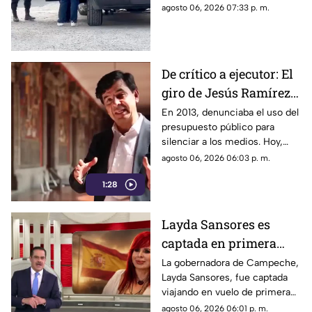
penal del Altiplano; esto es lo
agosto 06, 2026 07:33 p. m.
que se sabe.
De crítico a ejecutor: El
giro de Jesús Ramírez
Cuevas sobre la
En 2013, denunciaba el uso del
presupuesto público para
censura y la publicidad
silenciar a los medios. Hoy,
oficial
Jesús Ramírez Cuevas es
agosto 06, 2026 06:03 p. m.
señalado como la pieza central
1:28
de la estrategia de censura del
gobierno. ¿Qué cambió?
Layda Sansores es
captada en primera
clase rumbo a España
La gobernadora de Campeche,
Layda Sansores, fue captada
junto a la directora del
viajando en vuelo de primera
DIF
clase con destino a España en
agosto 06, 2026 06:01 p. m.