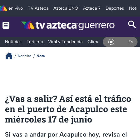
en vivo
TV Azteca
Azteca UNO
Azteca 7
Deportes
Notic
Noticias
Turismo
Viral y Tendencia
Clima
Deportes
Espec
En Vivo
Noticias
Nota
¿Vas a salir? Así está el tráfico
en el puerto de Acapulco este
miércoles 17 de junio
Si vas a andar por Acapulco hoy, revisa el