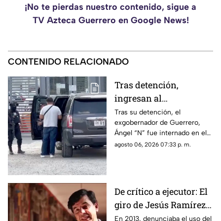
¡No te pierdas nuestro contenido, sigue a
TV Azteca Guerrero en Google News!
CONTENIDO RELACIONADO
Tras detención,
ingresan al
exgobernador Ángel
Tras su detención, el
exgobernador de Guerrero,
"N" al penal del
Ángel “N” fue internado en el
Altiplano
penal del Altiplano; esto es lo
agosto 06, 2026 07:33 p. m.
que se sabe.
De crítico a ejecutor: El
giro de Jesús Ramírez
Cuevas sobre la
En 2013, denunciaba el uso del