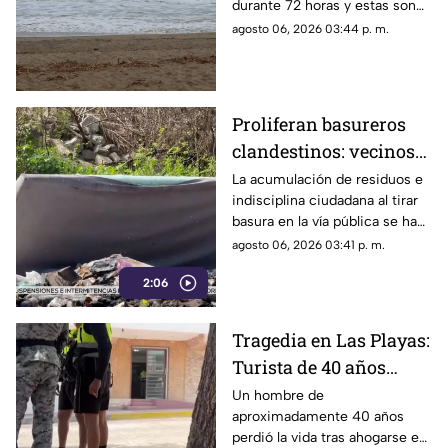
durante 72 horas y estas son
afectadas?
las zonas de Acapulco con
agosto 06, 2026 03:44 p. m.
mayor riesgo.
Proliferan basureros
clandestinos: vecinos
exigen conciencia y
La acumulación de residuos e
indisciplina ciudadana al tirar
sanciones más
basura en la vía pública se ha
estrictas
consolidado como un grave
agosto 06, 2026 03:41 p. m.
problema social y ambiental en
2:06
el puerto de Acapulco.
Tragedia en Las Playas:
Turista de 40 años
mu3r3 ahogado en la
Un hombre de
aproximadamente 40 años
alberca de un hotel en
perdió la vida tras ahogarse en