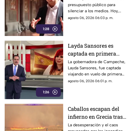
presupuesto público para
censura y la publicidad
silenciar a los medios. Hoy,
oficial
Jesús Ramírez Cuevas es
agosto 06, 2026 06:03 p. m.
señalado como la pieza central
1:28
de la estrategia de censura del
gobierno. ¿Qué cambió?
Layda Sansores es
captada en primera
clase rumbo a España
La gobernadora de Campeche,
Layda Sansores, fue captada
junto a la directora del
viajando en vuelo de primera
DIF
clase con destino a España en
agosto 06, 2026 06:01 p. m.
compañía de su hermana, la
1:26
actual directora del DIF estatal.
Caballos escapan del
infierno en Grecia tras
cuatro días de
La desesperación y el caos