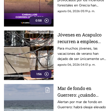
provocados por los incendios
incendios
forestales en Grecia han
descontrolados
dejado imágenes
agosto 06, 2026 05:19 p. m.
desgarradoras.
0:58
Jóvenes en Acapulco
recurren a empleos
temporales ante el
Para muchos jóvenes, las
vacaciones de verano han
próximo ciclo escolar
dejado de ser únicamente un
periodo de descanso y
agosto 06, 2026 04:01 p. m.
esparcimiento.
1:56
Mar de fondo en
Guerrero: ¿cuándo
llegará y qué zonas de
Alertan por mar de fondo en
Guerrero: habrá oleaje elevado
Acapulco serán