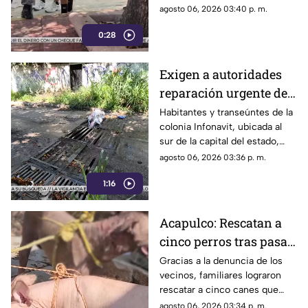
Acapulco
la alberca de un hotel del
agosto 06, 2026 03:40 p. m.
fraccionamiento Las Playas, en
0:28
Acapulco, mientras
vacacionaba con su familia.
Exigen a autoridades
reparación urgente de
alcantarilla en la
Habitantes y transeúntes de la
colonia Infonavit, ubicada al
colonia Infonavit de
sur de la capital del estado,
Chilpancingo
denunciaron la falta de
agosto 06, 2026 03:36 p. m.
mantenimiento en la
1:16
infraestructura del drenaje
pluvial sobre la calle
Circunvalación Poniente,
Acapulco: Rescatan a
señalando que representa un
cinco perros tras pasar
peligro constante ante el inicio
de la temporada de lluvias y el
seis días encerrados
Gracias a la denuncia de los
próximo regreso a clases.
vecinos, familiares lograron
por el fallecimiento de
rescatar a cinco canes que
su dueño
habían quedado atrapados al
agosto 06, 2026 03:34 p. m.