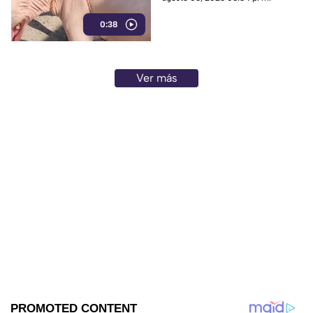
interior de una vivienda; los
0:38
animales serán trasladados a la
Ciudad de México para recibir
atención médica.
Ver más