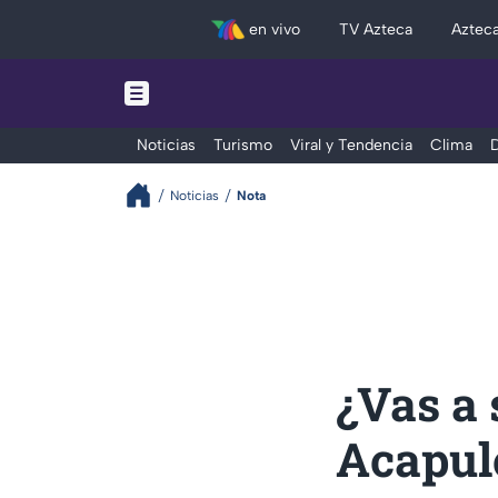
en vivo
TV Azteca
Aztec
Noticias
Turismo
Viral y Tendencia
Clima
D
Noticias
Nota
¿Vas a 
Acapulc