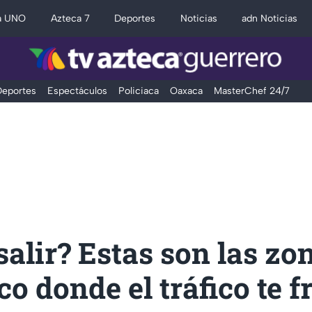
a UNO
Azteca 7
Deportes
Noticias
adn Noticias
eportes
Espectáculos
Policiaca
Oaxaca
MasterChef 24/7
salir? Estas son las zo
o donde el tráfico te f