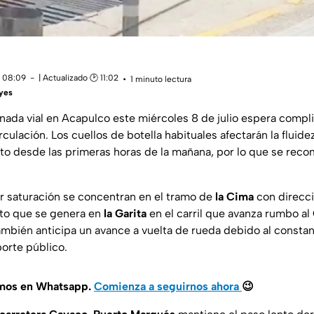
 08:09
| Actualizado 🕑 11:02
1 minuto lectura
eyes
ornada vial en Acapulco este miércoles 8 de julio espera compl
rculación. Los cuellos de botella habituales afectarán la fluide
rto desde las primeras horas de la mañana, por lo que se recom
 saturación se concentran en el tramo de
la Cima
con direcci
nto que se genera en
la Garita
en el carril que avanza rumbo al
mbién anticipa un avance a vuelta de rueda debido al consta
orte público.
amos en Whatsapp.
Comienza a seguirnos ahora
😉