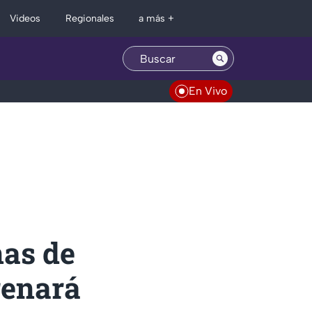
Regionales
Videos
a más +
En Vivo
nas de
renará