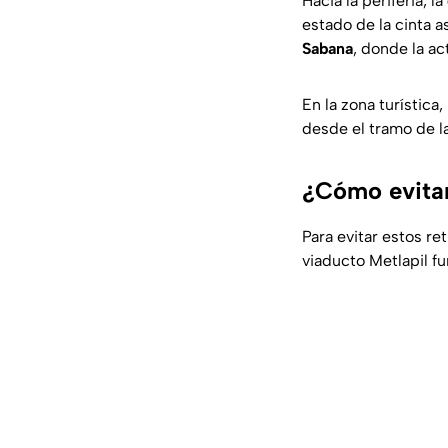
Hacia la periferia, la
estado de la cinta a
Sabana
, donde la ac
En la zona turística,
desde el tramo de l
¿Cómo evitar
Para evitar estos re
viaducto Metlapil f