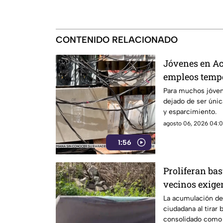
CONTENIDO RELACIONADO
Jóvenes en Ac
empleos tempo
ciclo escolar
Para muchos jóven
dejado de ser úni
y esparcimiento.
agosto 06, 2026 04:01
1:56
Proliferan bas
vecinos exige
más estrictas
La acumulación de 
ciudadana al tirar 
consolidado como 