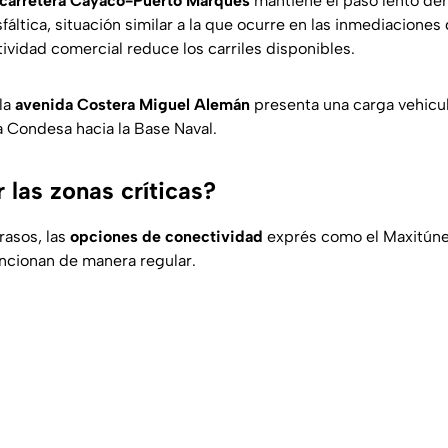
carretera Cayaco-Puerto Marqués
mantiene el paso lento der
sfáltica, situación similar a la que ocurre en las inmediaciones
tividad comercial reduce los carriles disponibles.
 la
avenida Costera Miguel Alemán
presenta una carga vehicu
a Condesa hacia la Base Naval.
 las zonas críticas?
trasos, las
opciones de conectividad
exprés como el Maxitúnel
uncionan de manera regular.