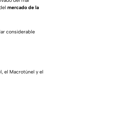
ivado del mal
 del
mercado de la
lar considerable
, el Macrotúnel y el