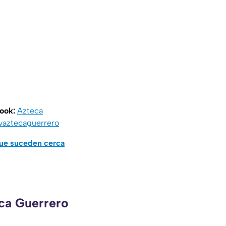
book:
Azteca
vaztecaguerrero
que suceden cerca
eca Guerrero