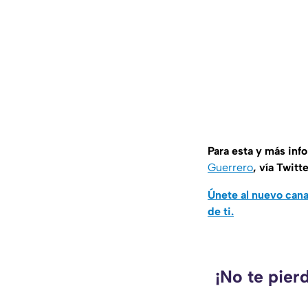
Para esta y más inf
Guerrero
, vía Twitt
Únete al nuevo can
de ti.
¡No te pier