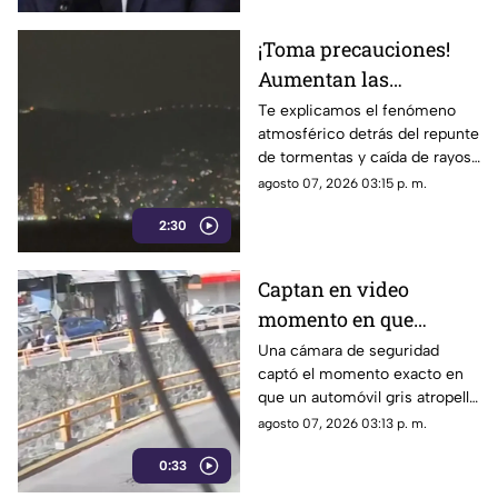
¡Toma precauciones!
Aumentan las
tormentas eléctricas y
Te explicamos el fenómeno
atmosférico detrás del repunte
lluvias intensas en
de tormentas y caída de rayos
Acapulco
en el puerto.
agosto 07, 2026 03:15 p. m.
2:30
Captan en video
momento en que
vehículo embiste a una
Una cámara de seguridad
captó el momento exacto en
familia en
que un automóvil gris atropelló
Chilpancingo
a una familia que caminaba
agosto 07, 2026 03:13 p. m.
cerca del punto Las Pinetas,
0:33
en Chilpancingo.