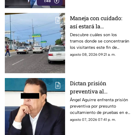
1:48
archivos forenses.
Maneja con cuidado:
así estará la
circulación hoy en
Descubre cuáles son los
tramos donde se concentrarán
Acapulco
los visitantes este fin de
semana y las rutas que
agosto 08, 2026 09:21 a. m.
registrarán demoras por
baches.
Dictan prisión
preventiva al
exgobernador Ángel
Ángel Aguirre enfrenta prisión
preventiva por presunto
Aguirre por presunto
ocultamiento de pruebas en el
ocultamiento de
caso de los 43 normalistas de
agosto 07, 2026 07:41 p. m.
pruebas en el caso
Ayotzinapa 2014
Ayotzinapa