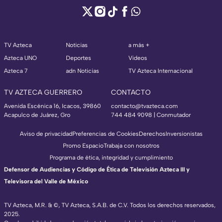
TV Azteca
Noticias
a más +
Azteca UNO
Deportes
Videos
Azteca 7
adn Noticias
TV Azteca Internacional
TV AZTECA GUERRERO
CONTACTO
Avenida Escénica 16, Icacos, 39860
contacto@tvazteca.com
Acapulco de Juárez, Gro
744 484 9098 | Conmutador
Aviso de privacidad
Preferencias de Cookies
Derechos
Inversionistas
Promo Espacio
Trabaja con nosotros
Programa de ética, integridad y cumplimiento
Defensor de Audiencias y Código de Ética de Televisión Azteca III y
Televisora del Valle de México
TV Azteca, M.R. & ©, TV Azteca, S.A.B. de C.V. Todos los derechos reservados,
2025.