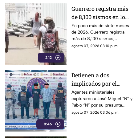
Guerrero registra más
de 8,100 sismos en lo
que va de 2026, el año
En poco más de siete meses
de 2026, Guerrero registra
con mayor sismicidad
más de 8,100 sismos,
de los últimos cinco
posicionándose como el año
agosto 07, 2026 03:10 p. m.
años
con mayor sismicidad en los
2:12
últimos cinco años y
encendiendo las alertas entre
la ciudadanía.
Detienen a dos
implicados por el
homicidio de Violeta en
Agentes ministeriales
capturaron a José Miguel “N” y
su estética en Acapulco
Pablo “N” por su presunta
responsabilidad en el
agosto 07, 2026 03:06 p. m.
homicidio calificado de
0:46
Violeta, ocurrido el pasado 4
de mayo en la colonia
Progreso de Acapulco.