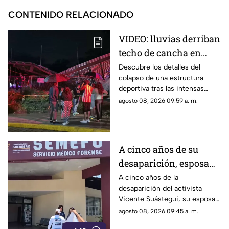
CONTENIDO RELACIONADO
VIDEO: lluvias derriban
techo de cancha en
Chilpancingo; hubo
Descubre los detalles del
colapso de una estructura
lesionados
deportiva tras las intensas
precipitaciones y el reporte de
agosto 08, 2026 09:59 a. m.
atención a los afectados.
A cinco años de su
desaparición, esposa
de Vicente Suástegui
A cinco años de la
desaparición del activista
acude al Semefo en
Vicente Suástegui, su esposa
Chilpancingo
acudió al Semefo de
agosto 08, 2026 09:45 a. m.
Chilpancingo para revisar