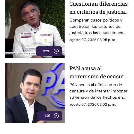
Cuestionan diferencias
en criterios de justicia
por casos políticos en
Comparan casos políticos y
cuestionan los criterios de
Guerrero y Sinaloa
justicia tras las acusaciones
contra exfuncionarios de
agosto 07, 2026 03:05 p. m.
Guerrero y Sinaloa.
2:28
PAN acusa al
morenismo de censura
y de imponer narrativa
PAN acusa al oficialismo de
censura y de intentar imponer
en el debate público
su versión de los hechos en
medio del debate político
agosto 07, 2026 03:02 p. m.
nacional.
1:01