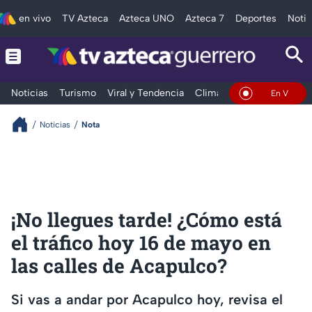
en vivo
TV Azteca
Azteca UNO
Azteca 7
Deportes
Notic
Noticias
Turismo
Viral y Tendencia
Clima
Deportes
Espec
En Vivo
Noticias
Nota
¡No llegues tarde! ¿Cómo está
el tráfico hoy 16 de mayo en
las calles de Acapulco?
Si vas a andar por Acapulco hoy, revisa el