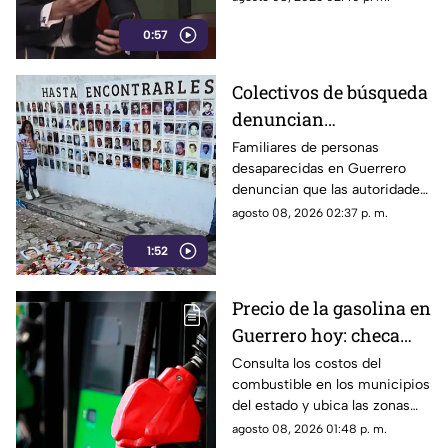
amenazan la libertad
contra los nuevos lineamientos
de expresión y buscan
0:57
federales, asegurando que
abren la puerta a la censura y
imponer censura
vulneran la libertad de
Colectivos de búsqueda
expresión.
denuncian
restricciones para
Familiares de personas
desaparecidas en Guerrero
ingresar a la sierra de
denuncian que las autoridades
Chilpancingo
les negaron el
agosto 08, 2026 02:37 p. m.
acompañamiento para ingresar
1:52
a comunidades de la sierra de
Chilpancingo, limitando sus
labores de búsqueda y
Precio de la gasolina en
difusión.
Guerrero hoy: checa
cuánto cuestan los
Consulta los costos del
combustible en los municipios
litros
del estado y ubica las zonas
con las tarifas más accesibles
agosto 08, 2026 01:48 p. m.
este sábado.