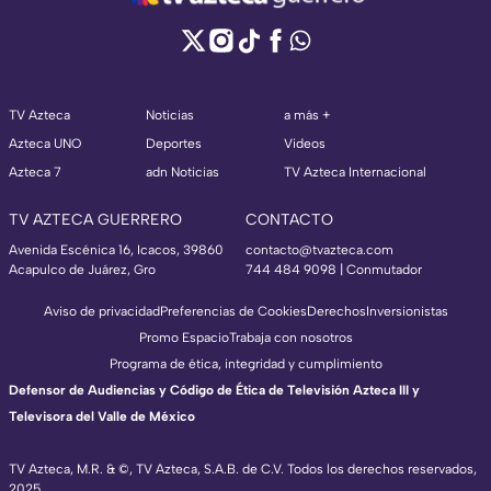
TV Azteca
Noticias
a más +
Azteca UNO
Deportes
Videos
Azteca 7
adn Noticias
TV Azteca Internacional
TV AZTECA GUERRERO
CONTACTO
Avenida Escénica 16, Icacos, 39860
contacto@tvazteca.com
Acapulco de Juárez, Gro
744 484 9098 | Conmutador
Aviso de privacidad
Preferencias de Cookies
Derechos
Inversionistas
Promo Espacio
Trabaja con nosotros
Programa de ética, integridad y cumplimiento
Defensor de Audiencias y Código de Ética de Televisión Azteca III y
Televisora del Valle de México
TV Azteca, M.R. & ©, TV Azteca, S.A.B. de C.V. Todos los derechos reservados,
2025.