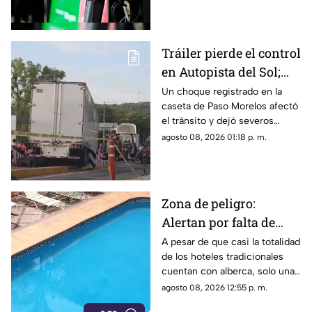
Tráiler pierde el control
en Autopista del Sol;
fallece una persona
Un choque registrado en la
caseta de Paso Morelos afectó
el tránsito y dejó severos
daños; este fue el saldo.
agosto 08, 2026 01:18 p. m.
Zona de peligro:
Alertan por falta de
medidas de seguridad
A pesar de que casi la totalidad
de los hoteles tradicionales
en albercas de hoteles
cuentan con alberca, solo una
tradicionales
mínima parte dispone de
agosto 08, 2026 12:55 p. m.
salvavidas capacitados.