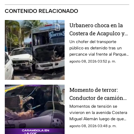
CONTENIDO RELACIONADO
Urbanero choca en la
Costera de Acapulco y
ocasiona severos
Un chofer del transporte
público es detenido tras un
daños
percance vial frente al Parque
de la Reina.
agosto 08, 2026 03:52 p. m.
Momento de terror:
Conductor de camión
urbano pierde el
Momentos de tensión se
vivieron en la avenida Costera
control y choca contra
Miguel Alemán luego de que
autos en plena Costera
un camión urbano se estrellara
agosto 08, 2026 03:48 p. m.
Miguel Alemán
contra varios vehículos