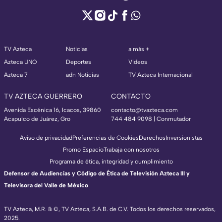
TV Azteca
Noticias
a más +
Azteca UNO
Deportes
Videos
Azteca 7
adn Noticias
TV Azteca Internacional
TV AZTECA GUERRERO
CONTACTO
Avenida Escénica 16, Icacos, 39860
contacto@tvazteca.com
Acapulco de Juárez, Gro
744 484 9098 | Conmutador
Aviso de privacidad
Preferencias de Cookies
Derechos
Inversionistas
Promo Espacio
Trabaja con nosotros
Programa de ética, integridad y cumplimiento
Defensor de Audiencias y Código de Ética de Televisión Azteca III y
Televisora del Valle de México
TV Azteca, M.R. & ©, TV Azteca, S.A.B. de C.V. Todos los derechos reservados,
2025.