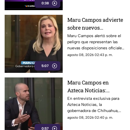
0:38
estacionados cerca del Parque
de la Reina.
Maru Campos advierte
sobre nuevos
lineamientos: Alerta
Maru Campos alertó sobre el
peligro que representan las
que buscan sancionar a
nuevas disposiciones oficiales,
medios críticos y
las cuales podrían utilizarse
agosto 08, 2026 02:43 p. m.
limitar la libertad de
para castigar la libertad de
expresión
5:07
expresión y el periodismo
crítico en el país.
Maru Campos en
Azteca Noticias:
Advierte que nuevos
En entrevista exclusiva para
Azteca Noticias, la
lineamientos del
gobernadora de Chihuahua,
Gobierno Federal
Maru Campos, alzó la voz
agosto 08, 2026 02:40 p. m.
amenazan la libertad
contra los nuevos lineamientos
de expresión y buscan
0:57
federales, asegurando que