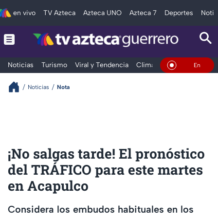
en vivo
TV Azteca
Azteca UNO
Azteca 7
Deportes
Notic
Noticias
Turismo
Viral y Tendencia
Clima
Deportes
Espec
En Vivo
Noticias
Nota
¡No salgas tarde! El pronóstico
del TRÁFICO para este martes
en Acapulco
Considera los embudos habituales en los