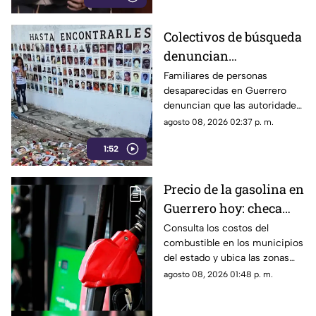
abren la puerta a la censura y
imponer censura
vulneran la libertad de
Colectivos de búsqueda
expresión.
denuncian
restricciones para
Familiares de personas
desaparecidas en Guerrero
ingresar a la sierra de
denuncian que las autoridades
Chilpancingo
les negaron el
agosto 08, 2026 02:37 p. m.
acompañamiento para ingresar
1:52
a comunidades de la sierra de
Chilpancingo, limitando sus
labores de búsqueda y
Precio de la gasolina en
difusión.
Guerrero hoy: checa
cuánto cuestan los
Consulta los costos del
combustible en los municipios
litros
del estado y ubica las zonas
con las tarifas más accesibles
agosto 08, 2026 01:48 p. m.
este sábado.