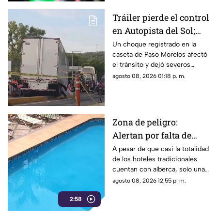
Tráiler pierde el control
en Autopista del Sol;
fallece una persona
Un choque registrado en la
caseta de Paso Morelos afectó
el tránsito y dejó severos
daños; este fue el saldo.
agosto 08, 2026 01:18 p. m.
Zona de peligro:
Alertan por falta de
medidas de seguridad
A pesar de que casi la totalidad
de los hoteles tradicionales
en albercas de hoteles
cuentan con alberca, solo una
tradicionales
mínima parte dispone de
agosto 08, 2026 12:55 p. m.
salvavidas capacitados.
2:58