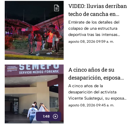
VIDEO: lluvias derriban
techo de cancha en
Chilpancingo; hubo
Entérate de los detalles del
colapso de una estructura
lesionados
deportiva tras las intensas
precipitaciones y el reporte de
agosto 08, 2026 09:59 a. m.
atención a los afectados.
A cinco años de su
desaparición, esposa
de Vicente Suástegui
A cinco años de la
desaparición del activista
acude al Semefo en
Vicente Suástegui, su esposa
Chilpancingo
acudió al Semefo de
agosto 08, 2026 09:45 a. m.
Chilpancingo para revisar
1:48
archivos forenses.