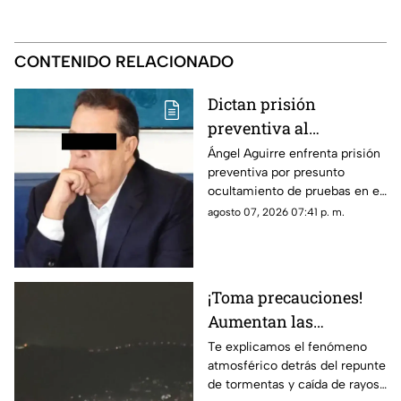
CONTENIDO RELACIONADO
Dictan prisión
preventiva al
exgobernador Ángel
Ángel Aguirre enfrenta prisión
preventiva por presunto
Aguirre por presunto
ocultamiento de pruebas en el
ocultamiento de
caso de los 43 normalistas de
agosto 07, 2026 07:41 p. m.
pruebas en el caso
Ayotzinapa 2014
Ayotzinapa
¡Toma precauciones!
Aumentan las
tormentas eléctricas y
Te explicamos el fenómeno
atmosférico detrás del repunte
lluvias intensas en
de tormentas y caída de rayos
Acapulco