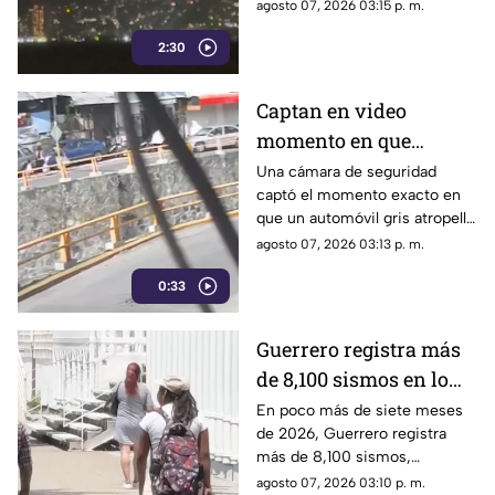
en el puerto.
agosto 07, 2026 03:15 p. m.
2:30
Captan en video
momento en que
vehículo embiste a una
Una cámara de seguridad
captó el momento exacto en
familia en
que un automóvil gris atropelló
Chilpancingo
a una familia que caminaba
agosto 07, 2026 03:13 p. m.
cerca del punto Las Pinetas,
0:33
en Chilpancingo.
Guerrero registra más
de 8,100 sismos en lo
que va de 2026, el año
En poco más de siete meses
de 2026, Guerrero registra
con mayor sismicidad
más de 8,100 sismos,
de los últimos cinco
posicionándose como el año
agosto 07, 2026 03:10 p. m.