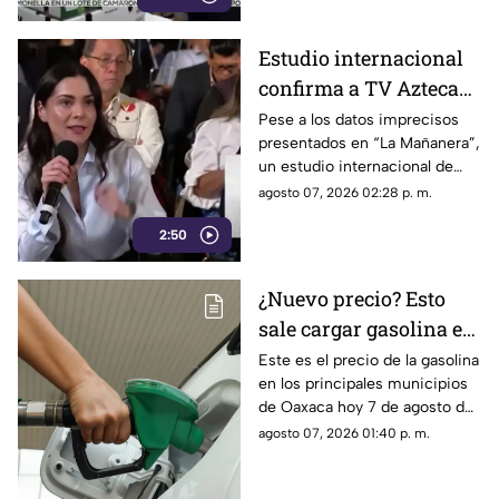
Estudio internacional
confirma a TV Azteca
como el medio líder en
Pese a los datos imprecisos
presentados en “La Mañanera”,
credibilidad y alcance
un estudio internacional de
Reuters confirma que TV
agosto 07, 2026 02:28 p. m.
Azteca se mantiene como el
2:50
medio tradicional con mayor
alcance y credibilidad en todo
México.
¿Nuevo precio? Esto
sale cargar gasolina en
Oaxaca este viernes 7
Este es el precio de la gasolina
en los principales municipios
de agosto
de Oaxaca hoy 7 de agosto de
2026; ten en cuenta que el
agosto 07, 2026 01:40 p. m.
costo del combustible cambia
a diario y varía por estación.