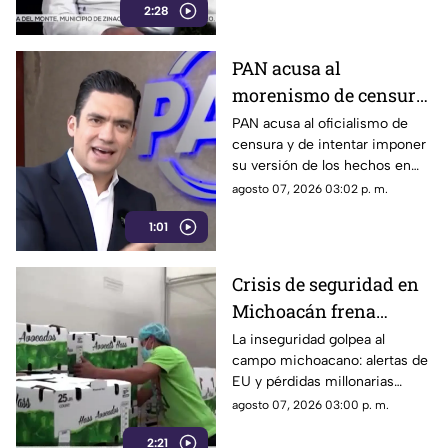
2:28
PAN acusa al
morenismo de censura
y de imponer narrativa
PAN acusa al oficialismo de
censura y de intentar imponer
en el debate público
su versión de los hechos en
medio del debate político
agosto 07, 2026 03:02 p. m.
nacional.
1:01
Crisis de seguridad en
Michoacán frena
exportación de
La inseguridad golpea al
campo michoacano: alertas de
aguacate y deja
EU y pérdidas millonarias
pérdidas millonarias
afectan la exportación de
agosto 07, 2026 03:00 p. m.
aguacate mexicano.
2:21