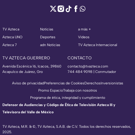
TV Azteca
Noticias
a más +
Azteca UNO
Deportes
Videos
Azteca 7
adn Noticias
TV Azteca Internacional
TV AZTECA GUERRERO
CONTACTO
Avenida Escénica 16, Icacos, 39860
contacto@tvazteca.com
Acapulco de Juárez, Gro
744 484 9098 | Conmutador
Aviso de privacidad
Preferencias de Cookies
Derechos
Inversionistas
Promo Espacio
Trabaja con nosotros
Programa de ética, integridad y cumplimiento
Defensor de Audiencias y Código de Ética de Televisión Azteca III y
Televisora del Valle de México
TV Azteca, M.R. & ©, TV Azteca, S.A.B. de C.V. Todos los derechos reservados,
2025.