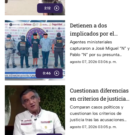
años
con mayor sismicidad en los
2:12
últimos cinco años y
encendiendo las alertas entre
la ciudadanía.
Detienen a dos
implicados por el
homicidio de Violeta en
Agentes ministeriales
capturaron a José Miguel “N” y
su estética en Acapulco
Pablo “N” por su presunta
responsabilidad en el
agosto 07, 2026 03:06 p. m.
homicidio calificado de
0:46
Violeta, ocurrido el pasado 4
de mayo en la colonia
Progreso de Acapulco.
Cuestionan diferencias
en criterios de justicia
por casos políticos en
Comparan casos políticos y
cuestionan los criterios de
Guerrero y Sinaloa
justicia tras las acusaciones
contra exfuncionarios de
agosto 07, 2026 03:05 p. m.
Guerrero y Sinaloa.