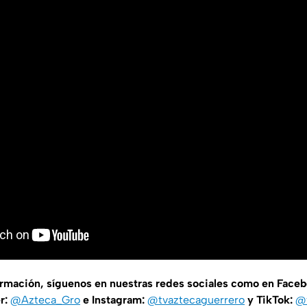
ormación, síguenos en nuestras redes sociales como en Face
er:
@Azteca_Gro
e Instagram:
@tvaztecaguerrero
y TikTok:
@t