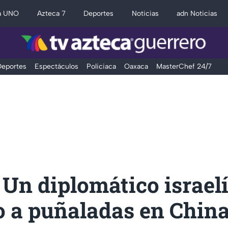
a UNO
Azteca 7
Deportes
Noticias
adn Noticias
eportes
Espectáculos
Policiaca
Oaxaca
MasterChef 24/7
Un diplomático israelí
o a puñaladas en Chin