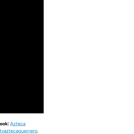
book:
Azteca
vaztecaguerrero
.