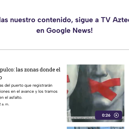
das nuestro contenido, sigue a TV Azt
en Google News!
pulco: las zonas donde el
o
s del puerto que registrarán
ones en el avance y los tramos
n el asfalto.
 a. m.
0:26