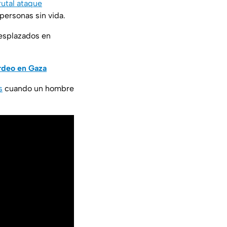
rutal ataque
personas sin vida.
desplazados en
rdeo en Gaza
s
cuando un hombre