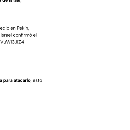
 de Israel
,
edio en Pekín,
Israel confirmó el
/TVuWI3JIZ4
a para atacarlo
, esto