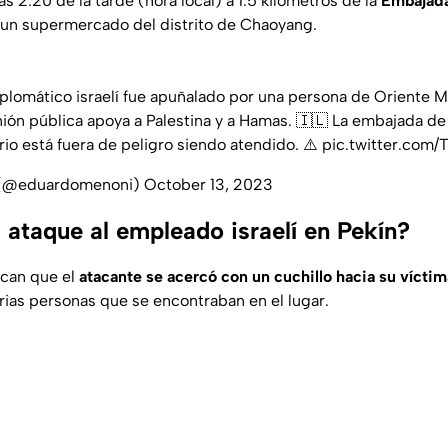
as 2:20 de la tarde (hora local) a 1.5 kilómetros de la
Embajada
 un supermercado del distrito de Chaoyang.
lomático israelí fue apuñalado por una persona de Oriente M
ión pública apoya a Palestina y a Hamas. 🇮🇱 La embajada de 
rio está fuera de peligro siendo atendido. ⚠️
pic.twitter.com
 (@eduardomenoni)
October 13, 2023
 ataque al empleado israelí en Pekín?
ican que el
atacante se acercó con un cuchillo hacia su víctim
arias personas que se encontraban en el lugar.