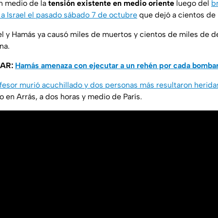
n medio de la
tensión existente en medio oriente
luego del
b
 a Israel el pasado sábado 7 de octubre
que dejó a cientos de 
ael y Hamás ya causó miles de muertos y cientos de miles de 
na.
SAR:
Hamás amenaza con ejecutar a un rehén por cada bomba
fesor murió acuchillado y dos personas más resultaron herida
to en Arrás, a dos horas y medio de París.