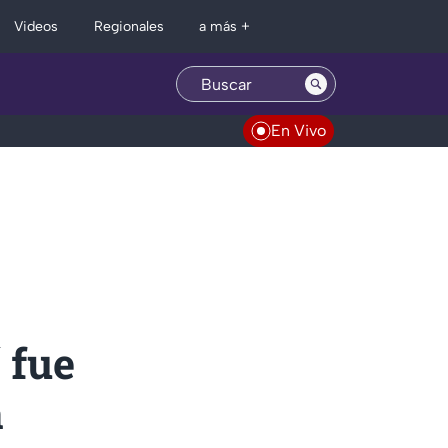
Regionales
Videos
a más +
En Vivo
 fue
a