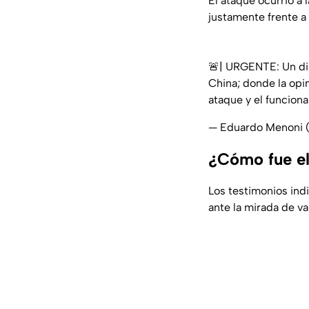
El ataque ocurrió a l
justamente frente a
🚨| URGENTE: Un dip
China; donde la opin
ataque y el funciona
— Eduardo Menoni
¿Cómo fue el
Los testimonios ind
ante la mirada de v