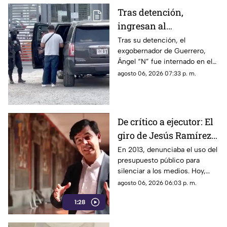
Tras detención,
ingresan al
exgobernador Ángel
Tras su detención, el
exgobernador de Guerrero,
"N" al penal del
Ángel “N” fue internado en el
Altiplano
penal del Altiplano; esto es lo
agosto 06, 2026 07:33 p. m.
que se sabe.
De crítico a ejecutor: El
giro de Jesús Ramírez
Cuevas sobre la
En 2013, denunciaba el uso del
presupuesto público para
censura y la publicidad
silenciar a los medios. Hoy,
oficial
Jesús Ramírez Cuevas es
agosto 06, 2026 06:03 p. m.
señalado como la pieza central
1:28
de la estrategia de censura del
gobierno. ¿Qué cambió?