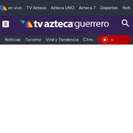
en vivo
TV Azteca
Azteca UNO
Azteca 7
Deportes
Notic
Noticias
Turismo
Viral y Tendencia
Clima
Deportes
Espec
En Viv