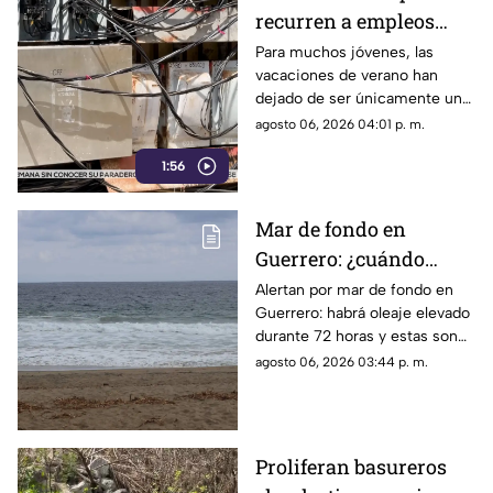
recurren a empleos
temporales ante el
Para muchos jóvenes, las
vacaciones de verano han
próximo ciclo escolar
dejado de ser únicamente un
periodo de descanso y
agosto 06, 2026 04:01 p. m.
esparcimiento.
1:56
Mar de fondo en
Guerrero: ¿cuándo
llegará y qué zonas de
Alertan por mar de fondo en
Guerrero: habrá oleaje elevado
Acapulco serán
durante 72 horas y estas son
afectadas?
las zonas de Acapulco con
agosto 06, 2026 03:44 p. m.
mayor riesgo.
Proliferan basureros