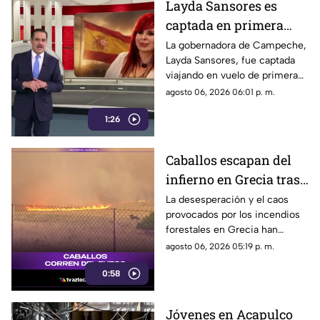
Layda Sansores es
captada en primera
clase rumbo a España
La gobernadora de Campeche,
Layda Sansores, fue captada
junto a la directora del
viajando en vuelo de primera
DIF
clase con destino a España en
agosto 06, 2026 06:01 p. m.
compañía de su hermana, la
1:26
actual directora del DIF estatal.
Caballos escapan del
infierno en Grecia tras
cuatro días de
La desesperación y el caos
provocados por los incendios
incendios
forestales en Grecia han
descontrolados
dejado imágenes
agosto 06, 2026 05:19 p. m.
desgarradoras.
0:58
Jóvenes en Acapulco