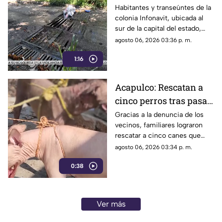
alcantarilla en la
Habitantes y transeúntes de la
colonia Infonavit, ubicada al
colonia Infonavit de
sur de la capital del estado,
Chilpancingo
denunciaron la falta de
agosto 06, 2026 03:36 p. m.
mantenimiento en la
1:16
infraestructura del drenaje
pluvial sobre la calle
Circunvalación Poniente,
Acapulco: Rescatan a
señalando que representa un
cinco perros tras pasar
peligro constante ante el inicio
de la temporada de lluvias y el
seis días encerrados
Gracias a la denuncia de los
próximo regreso a clases.
vecinos, familiares lograron
por el fallecimiento de
rescatar a cinco canes que
su dueño
habían quedado atrapados al
agosto 06, 2026 03:34 p. m.
interior de una vivienda; los
0:38
animales serán trasladados a la
Ciudad de México para recibir
atención médica.
Ver más