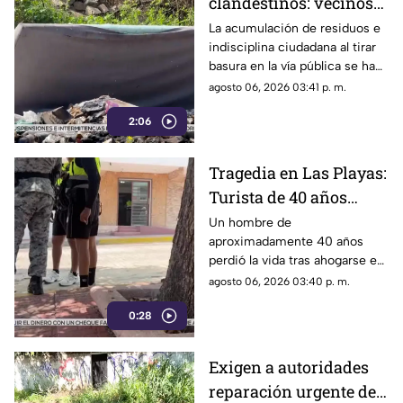
clandestinos: vecinos
exigen conciencia y
La acumulación de residuos e
indisciplina ciudadana al tirar
sanciones más
basura en la vía pública se ha
estrictas
consolidado como un grave
agosto 06, 2026 03:41 p. m.
problema social y ambiental en
2:06
el puerto de Acapulco.
Tragedia en Las Playas:
Turista de 40 años
mu3r3 ahogado en la
Un hombre de
aproximadamente 40 años
alberca de un hotel en
perdió la vida tras ahogarse en
Acapulco
la alberca de un hotel del
agosto 06, 2026 03:40 p. m.
fraccionamiento Las Playas, en
0:28
Acapulco, mientras
vacacionaba con su familia.
Exigen a autoridades
reparación urgente de