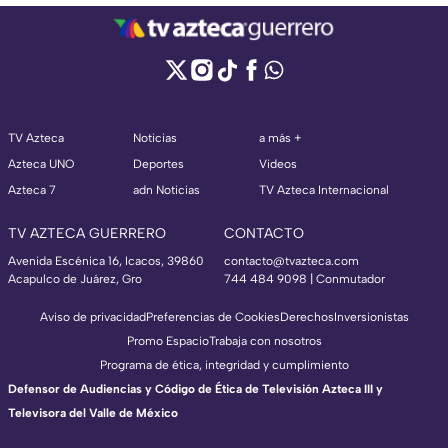
TV Azteca
Noticias
a más +
Azteca UNO
Deportes
Videos
Azteca 7
adn Noticias
TV Azteca Internacional
TV AZTECA GUERRERO
CONTACTO
Avenida Escénica 16, Icacos, 39860
contacto@tvazteca.com
Acapulco de Juárez, Gro
744 484 9098 | Conmutador
Aviso de privacidad
Preferencias de Cookies
Derechos
Inversionistas
Promo Espacio
Trabaja con nosotros
Programa de ética, integridad y cumplimiento
Defensor de Audiencias y Código de Ética de Televisión Azteca III y
Televisora del Valle de México