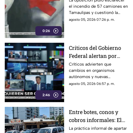
La oposición pidió esclarecer
el incendio de 57 camiones en
camiones en
Tamaulipas y cuestionó la
Tamaulipas
versión presentada por las
agosto 05, 2026 07:26 p. m.
autoridades.
0:26
Críticos del Gobierno
Federal alertan por
presuntos intentos de
Críticos advierten que
cambios en organismos
controlar la
autónomos y nuevas
información
regulaciones podrían afectar la
agosto 05, 2026 06:57 p. m.
libertad de expresión.
2:46
Entre botes, conos y
cobros informales: El
calvario de
La práctica informal de apartar