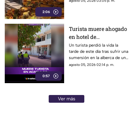
agosto 05, 2026 03:05 p. m.
Central buscan salir adelante
2:06
tras perder gran parte de sus
negocios. Conoce su historia
de esfuerzo y resiliencia.
Turista muere ahogado
en hotel de
fraccionamiento Las
Un turista perdió la vida la
tarde de este día tras sufrir una
Playas en Acapulco
sumersión en la alberca de un
hospedaje ubicado sobre la
agosto 05, 2026 02:14 p. m.
avenida Gran Vía Tropical, en
0:57
el tradicional fraccionamiento
Las Playas de este puerto.
Ver más