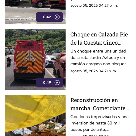
resbalar de su camión y ser
agosto 05, 2026 04:27 p. m.
arrollado por un taxi en la
0:42
Costera Miguel Alemán.
Choque en Calzada Pie
de la Cuesta: Cinco
lesionados tras
Un choque entre una unidad
de la ruta Jardín Azteca y un
impacto entre combi y
camión cargado con bloques
camión de carga
de concreto movilizó a los
agosto 05, 2026 04:21 p. m.
cuerpos de emergencia en
0:49
Acapulco.
Reconstrucción en
marcha: Comerciantes
del Mercado Central de
Con lonas improvisadas y una
inversión de hasta 30 mil
Acapulco se levantan
pesos por delante,
tras la explosión
comerciantes del Mercado