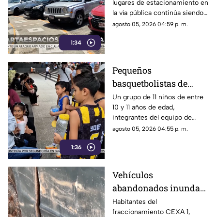
lugares de estacionamiento en
estacionarse en la
la vía pública continúa siendo
Costera de Acapulco
un tema de constante debate y
agosto 05, 2026 04:59 p. m.
controversia entre
1:34
automovilistas, comerciantes
y turistas que transitan por la
icónica avenida Costera
Pequeños
Miguel Alemán.
basquetbolistas de
Chilpancingo buscan
Un grupo de 11 niños de entre
10 y 11 años de edad,
apoyo para competir en
integrantes del equipo de
torneo nacional en
básquetbol Panteras de
agosto 05, 2026 04:55 p. m.
Veracruz
Chilpancingo, se encuentran
1:36
reuniendo fondos para poder
participar en un torneo de
minibásquetbol que se llevará
Vehículos
a cabo en Orizaba, Veracruz,
abandonados inundan
del 19 al 23 de agosto.
la Unidad Habitacional
Habitantes del
fraccionamiento CEXA 1,
Colosio: Vecinos