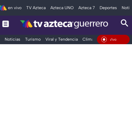
en vivo
TV Azteca
Azteca UNO
Azteca 7
Deportes
Notic
Noticias
Turismo
Viral y Tendencia
Clima
Deportes
Espec
En Vivo