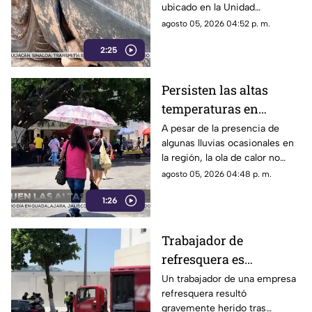
ubicado en la Unidad
denuncian foco de
Habitacional Colosio, han
agosto 05, 2026 04:52 p. m.
infección e inseguridad
alzado la voz para denunciar
2:25
una grave problemática que
afecta a su comunidad: la
presencia de decenas de
Persisten las altas
automóviles abandonados en la
temperaturas en
vía pública.
Guerrero por efecto de
A pesar de la presencia de
algunas lluvias ocasionales en
la canícula
la región, la ola de calor no
cede en el estado de Guerrero.
agosto 05, 2026 04:48 p. m.
1:26
Trabajador de
refresquera es
atropellado en la
Un trabajador de una empresa
refresquera resultó
Costera Miguel Alemán
gravemente herido tras