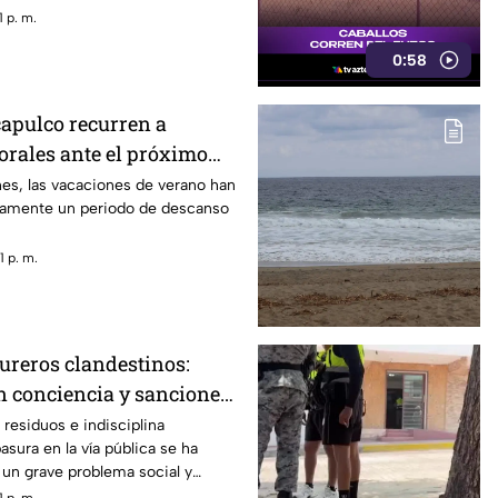
 DIF estatal.
 p. m.
0:58
apulco recurren a
rales ante el próximo
es, las vacaciones de verano han
camente un periodo de descanso
 p. m.
ureros clandestinos:
n conciencia y sanciones
residuos e indisciplina
basura en la vía pública se ha
un grave problema social y
erto de Acapulco.