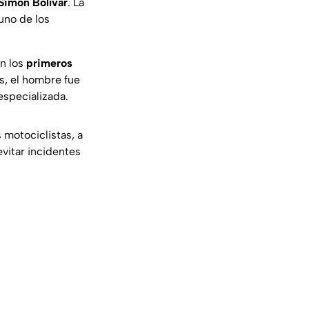
Simón Bolívar
. La
uno de los
on los
primeros
as, el hombre fue
especializada.
 motociclistas, a
evitar incidentes