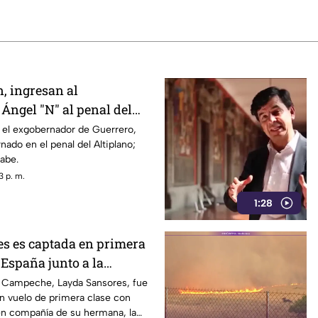
, ingresan al
Ángel "N" al penal del
 el exgobernador de Guerrero,
nado en el penal del Altiplano;
sabe.
3 p. m.
1:28
s es captada en primera
 España junto a la
DIF
 Campeche, Layda Sansores, fue
n vuelo de primera clase con
en compañía de su hermana, la