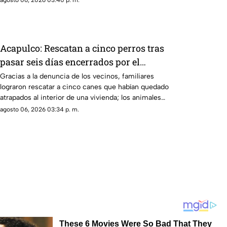
agosto 06, 2026 03:40 p. m.
Acapulco: Rescatan a cinco perros tras
pasar seis días encerrados por el
fallecimiento de su dueño
Gracias a la denuncia de los vecinos, familiares
lograron rescatar a cinco canes que habían quedado
atrapados al interior de una vivienda; los animales
serán trasladados a la Ciudad de México para recibir
agosto 06, 2026 03:34 p. m.
atención médica.