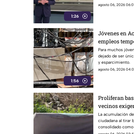
actual directora del
agosto 06, 2026 06:01
1:26
Jóvenes en Ac
empleos tempo
ciclo escolar
Para muchos jóven
dejado de ser úni
y esparcimiento.
agosto 06, 2026 04:01
1:56
Proliferan bas
vecinos exige
más estrictas
La acumulación de 
ciudadana al tirar 
consolidado como 
ambiental en el pu