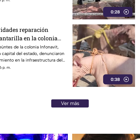
 p. m.
0:28
ridades reparación
antarilla en la colonia
Chilpancingo
úntes de la colonia Infonavit,
a capital del estado, denunciaron
miento en la infraestructura del
re la calle Circunvalación
6 p. m.
o que representa un peligro
0:38
nicio de la temporada de lluvias y
 a clases.
Ver más