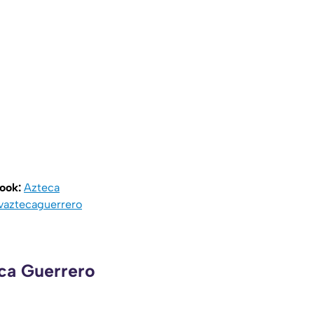
book:
Azteca
vaztecaguerrero
eca Guerrero