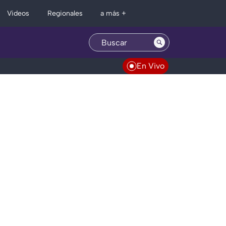
Regionales
Videos
a más +
En Vivo