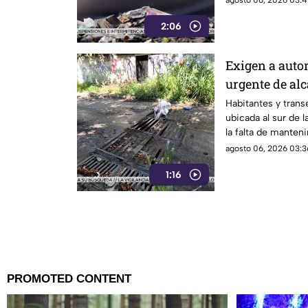
agosto 06, 2026 03:41
2:06
Exigen a auto
urgente de alc
Infonavit de 
Habitantes y transe
ubicada al sur de l
la falta de manteni
drenaje pluvial sob
agosto 06, 2026 03:3
Poniente, señaland
1:16
constante ante el i
el próximo regreso