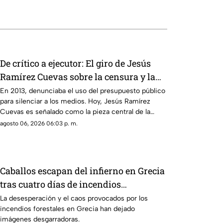
De crítico a ejecutor: El giro de Jesús
Ramírez Cuevas sobre la censura y la
publicidad oficial
En 2013, denunciaba el uso del presupuesto público
para silenciar a los medios. Hoy, Jesús Ramírez
Cuevas es señalado como la pieza central de la
estrategia de censura del gobierno. ¿Qué cambió?
agosto 06, 2026 06:03 p. m.
Caballos escapan del infierno en Grecia
tras cuatro días de incendios
descontrolados
La desesperación y el caos provocados por los
incendios forestales en Grecia han dejado
imágenes desgarradoras.