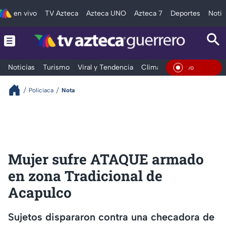
en vivo
TV Azteca
Azteca UNO
Azteca 7
Deportes
Notic
Noticias
Turismo
Viral y Tendencia
Clima
Deportes
Espec
En Viv
Policiaca
Nota
Mujer sufre ATAQUE armado
en zona Tradicional de
Acapulco
Sujetos dispararon contra una checadora de