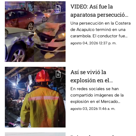
VIDEO: Así fue la
aparatosa persecución
que terminó en
Una persecución en la Costera
de Acapulco terminó en una
carambola en la
carambola. El conductor fue
Costera de Acapulco
detenido y reportan personas
agosto 04, 2026 12:37 p. m.
lesionadas.
Así se vivió la
explosión en el
Mercado Central de
En redes sociales se han
compartido imágenes de la
Acapulco que dejó
explosión en el Mercado
varios locales
Central de Acapulco que dejó
agosto 03, 2026 11:46 a. m.
afectados
afectaciones.