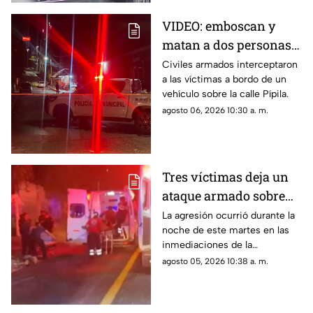
VIDEO: emboscan y
matan a dos personas
adentro de un coche en
Civiles armados interceptaron
a las víctimas a bordo de un
Ometepec
vehículo sobre la calle Pípila.
agosto 06, 2026 10:30 a. m.
Tres víctimas deja un
ataque armado sobre
carretera federal de
La agresión ocurrió durante la
noche de este martes en las
Iguala
inmediaciones de la
comunidad de El Naranjo.
agosto 05, 2026 10:38 a. m.