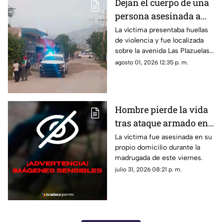
Dejan el cuerpo de una
persona asesinada a
balazos en la Sabana
La víctima presentaba huellas
de violencia y fue localizada
sobre la avenida Las Plazuelas
durante la madrugada.
agosto 01, 2026 12:35 p. m.
Hombre pierde la vida
tras ataque armado en
suburbio de Acapulco
La víctima fue asesinada en su
propio domicilio durante la
madrugada de este viernes.
julio 31, 2026 08:21 p. m.