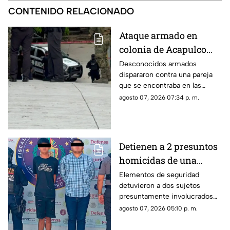
CONTENIDO RELACIONADO
Ataque armado en
colonia de Acapulco
deja dos lesionados
Desconocidos armados
dispararon contra una pareja
que se encontraba en las
inmediaciones de la colonia
agosto 07, 2026 07:34 p. m.
Rodríguez Alcaine.
Detienen a 2 presuntos
homicidas de una
estilista en Acapulco
Elementos de seguridad
detuvieron a dos sujetos
presuntamente involucrados
con el ataque y homicidio de
agosto 07, 2026 05:10 p. m.
una estilista en la Calzada Pie
de la Cuesta.