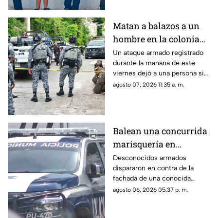
Matan a balazos a un
hombre en la colonia
Periodistas
Un ataque armado registrado
durante la mañana de este
viernes dejó a una persona sin
vida cerca de la Ruiz Cortines.
agosto 07, 2026 11:35 a. m.
Balean una concurrida
marisquería en
Zihuatanejo
Desconocidos armados
dispararon en contra de la
fachada de una conocida
marisquería en Zihutanejo de
agosto 06, 2026 05:37 p. m.
Azueta.