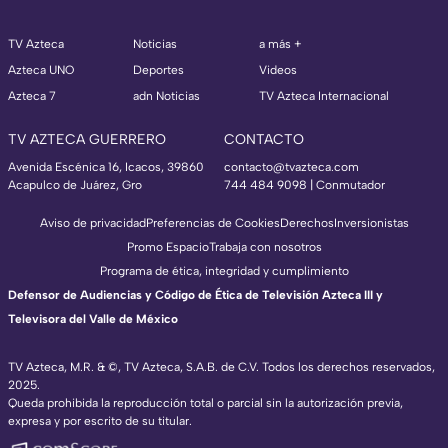
TV Azteca
Noticias
a más +
Azteca UNO
Deportes
Videos
Azteca 7
adn Noticias
TV Azteca Internacional
TV AZTECA GUERRERO
CONTACTO
Avenida Escénica 16, Icacos, 39860
contacto@tvazteca.com
Acapulco de Juárez, Gro
744 484 9098 | Conmutador
Aviso de privacidad
Preferencias de Cookies
Derechos
Inversionistas
Promo Espacio
Trabaja con nosotros
Programa de ética, integridad y cumplimiento
Defensor de Audiencias y Código de Ética de Televisión Azteca III y
Televisora del Valle de México
TV Azteca, M.R. & ©, TV Azteca, S.A.B. de C.V. Todos los derechos reservados,
2025.
Queda prohibida la reproducción total o parcial sin la autorización previa,
expresa y por escrito de su titular.