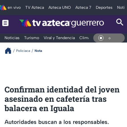
en vivo
TV Azteca
Azteca UNO
Azteca 7
Deportes
Notic
Noticias
Turismo
Viral y Tendencia
Clima
Deportes
Espec
En Vi
Policiaca
Nota
Confirman identidad del joven
asesinado en cafetería tras
balacera en Iguala
Autoridades buscan a los responsables.