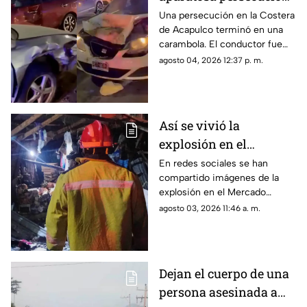
que terminó en
Una persecución en la Costera
de Acapulco terminó en una
carambola en la
carambola. El conductor fue
Costera de Acapulco
detenido y reportan personas
agosto 04, 2026 12:37 p. m.
lesionadas.
Así se vivió la
explosión en el
Mercado Central de
En redes sociales se han
compartido imágenes de la
Acapulco que dejó
explosión en el Mercado
varios locales
Central de Acapulco que dejó
agosto 03, 2026 11:46 a. m.
afectados
afectaciones.
Dejan el cuerpo de una
persona asesinada a