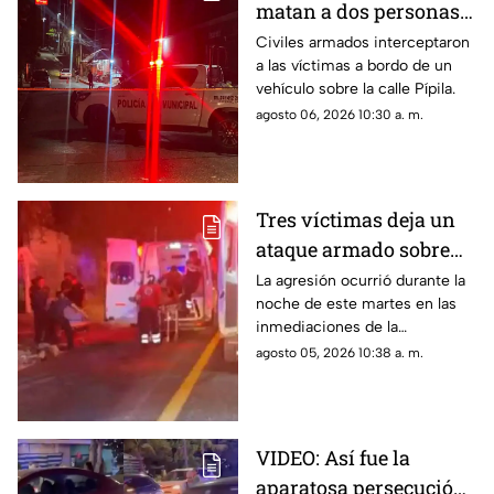
matan a dos personas
adentro de un coche en
Civiles armados interceptaron
a las víctimas a bordo de un
Ometepec
vehículo sobre la calle Pípila.
agosto 06, 2026 10:30 a. m.
Tres víctimas deja un
ataque armado sobre
carretera federal de
La agresión ocurrió durante la
noche de este martes en las
Iguala
inmediaciones de la
comunidad de El Naranjo.
agosto 05, 2026 10:38 a. m.
VIDEO: Así fue la
aparatosa persecución