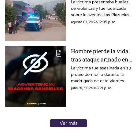
balazos en la Sabana
La víctima presentaba huellas
de violencia y fue localizada
sobre la avenida Las Plazuelas
durante la madrugada.
agosto 01, 2026 12:35 p. m.
Hombre pierde la vida
tras ataque armado en
suburbio de Acapulco
La víctima fue asesinada en su
propio domicilio durante la
madrugada de este viernes.
julio 31, 2026 08:21 p. m.
Ver más