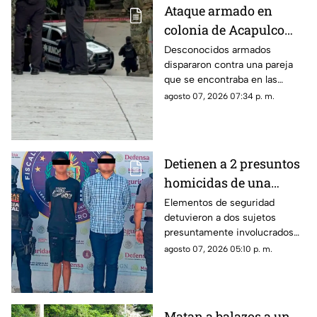
Ataque armado en
colonia de Acapulco
deja dos lesionados
Desconocidos armados
dispararon contra una pareja
que se encontraba en las
inmediaciones de la colonia
agosto 07, 2026 07:34 p. m.
Rodríguez Alcaine.
Detienen a 2 presuntos
homicidas de una
estilista en Acapulco
Elementos de seguridad
detuvieron a dos sujetos
presuntamente involucrados
con el ataque y homicidio de
agosto 07, 2026 05:10 p. m.
una estilista en la Calzada Pie
de la Cuesta.
Matan a balazos a un