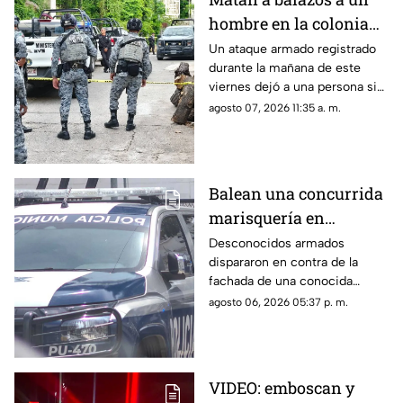
hombre en la colonia
Periodistas
Un ataque armado registrado
durante la mañana de este
viernes dejó a una persona sin
vida cerca de la Ruiz Cortines.
agosto 07, 2026 11:35 a. m.
Balean una concurrida
marisquería en
Zihuatanejo
Desconocidos armados
dispararon en contra de la
fachada de una conocida
marisquería en Zihutanejo de
agosto 06, 2026 05:37 p. m.
Azueta.
VIDEO: emboscan y