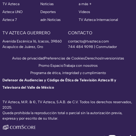
TV Azteca
Noticias
a más +
Azteca UNO
Deportes
Videos
Azteca 7
adn Noticias
TV Azteca Internacional
TV AZTECA GUERRERO
CONTACTO
Avenida Escénica 16, Icacos, 39860
contacto@tvazteca.com
Acapulco de Juárez, Gro
744 484 9098 | Conmutador
Aviso de privacidad
Preferencias de Cookies
Derechos
Inversionistas
Promo Espacio
Trabaja con nosotros
Programa de ética, integridad y cumplimiento
Defensor de Audiencias y Código de Ética de Televisión Azteca III y
Televisora del Valle de México
TV Azteca, M.R. & ©, TV Azteca, S.A.B. de C.V. Todos los derechos reservados,
2025.
Queda prohibida la reproducción total o parcial sin la autorización previa,
expresa y por escrito de su titular.