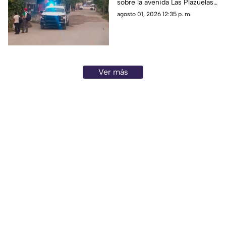
sobre la avenida Las Plazuelas
durante la madrugada.
agosto 01, 2026 12:35 p. m.
Ver más