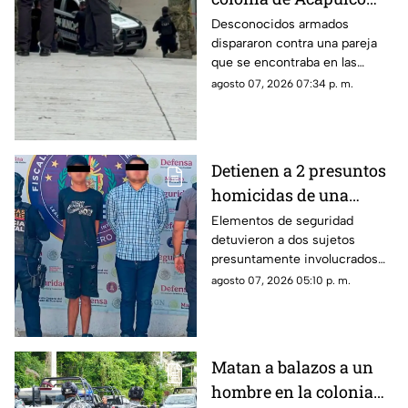
deja dos lesionados
Desconocidos armados
dispararon contra una pareja
que se encontraba en las
inmediaciones de la colonia
agosto 07, 2026 07:34 p. m.
Rodríguez Alcaine.
Detienen a 2 presuntos
homicidas de una
estilista en Acapulco
Elementos de seguridad
detuvieron a dos sujetos
presuntamente involucrados
con el ataque y homicidio de
agosto 07, 2026 05:10 p. m.
una estilista en la Calzada Pie
de la Cuesta.
Matan a balazos a un
hombre en la colonia