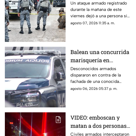
Periodistas
Un ataque armado registrado
durante la mañana de este
viernes dejó a una persona sin
vida cerca de la Ruiz Cortines.
agosto 07, 2026 11:35 a. m.
Balean una concurrida
marisquería en
Zihuatanejo
Desconocidos armados
dispararon en contra de la
fachada de una conocida
marisquería en Zihutanejo de
agosto 06, 2026 05:37 p. m.
Azueta.
VIDEO: emboscan y
matan a dos personas
adentro de un coche en
Civiles armados interceptaron