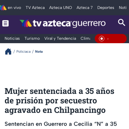
en vivo
TV Azteca
Azteca UNO
Azteca 7
Deportes
Notic
Noticias
Turismo
Viral y Tendencia
Clima
Deportes
Espec
En Vivo
Policiaca
Nota
Mujer sentenciada a 35 años
de prisión por secuestro
agravado en Chilpancingo
Sentencian en Guerrero a Cecilia “N” a 35