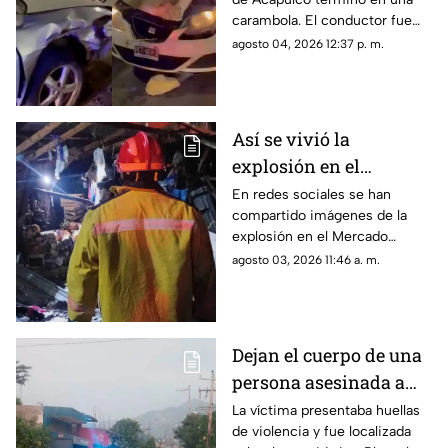
carambola en la
carambola. El conductor fue
Costera de Acapulco
detenido y reportan personas
agosto 04, 2026 12:37 p. m.
lesionadas.
Así se vivió la
explosión en el
Mercado Central de
En redes sociales se han
compartido imágenes de la
Acapulco que dejó
explosión en el Mercado
varios locales
Central de Acapulco que dejó
agosto 03, 2026 11:46 a. m.
afectados
afectaciones.
Dejan el cuerpo de una
persona asesinada a
balazos en la Sabana
La víctima presentaba huellas
de violencia y fue localizada