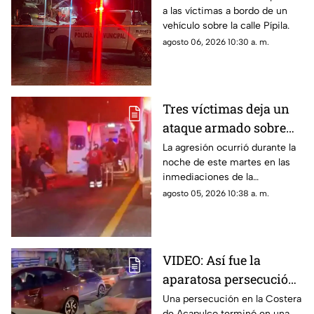
a las víctimas a bordo de un
Ometepec
vehículo sobre la calle Pípila.
agosto 06, 2026 10:30 a. m.
Tres víctimas deja un
ataque armado sobre
carretera federal de
La agresión ocurrió durante la
noche de este martes en las
Iguala
inmediaciones de la
comunidad de El Naranjo.
agosto 05, 2026 10:38 a. m.
VIDEO: Así fue la
aparatosa persecución
que terminó en
Una persecución en la Costera
de Acapulco terminó en una