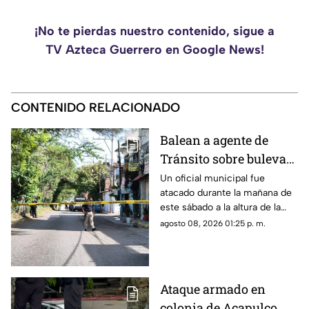
¡No te pierdas nuestro contenido, sigue a
TV Azteca Guerrero en Google News!
CONTENIDO RELACIONADO
Balean a agente de
Tránsito sobre bulevar
de Chilpancingo
Un oficial municipal fue
atacado durante la mañana de
este sábado a la altura de la
colonia Progreso.
agosto 08, 2026 01:25 p. m.
Ataque armado en
colonia de Acapulco