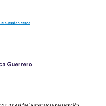
que suceden cerca
eca Guerrero
VIDEO: Así fue la aparatosa persecución