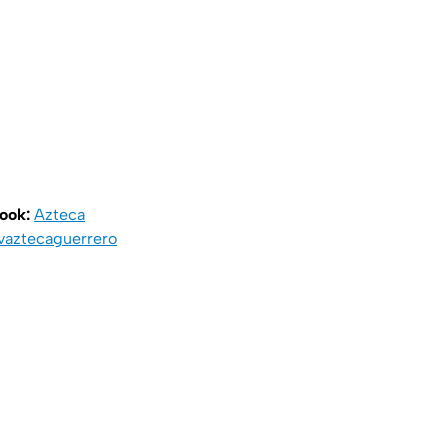
book:
Azteca
vaztecaguerrero