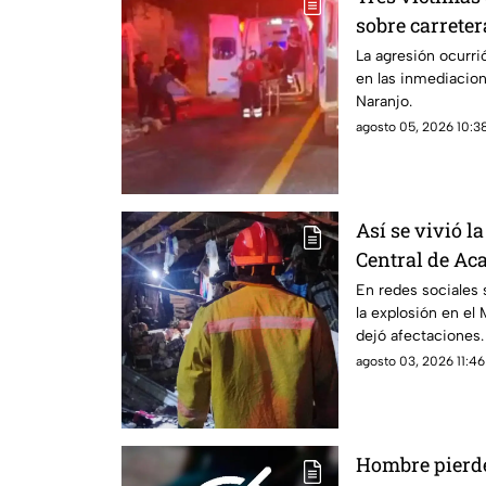
sobre carreter
La agresión ocurri
en las inmediacio
Naranjo.
agosto 05, 2026 10:38
Así se vivió l
Central de Aca
locales afecta
En redes sociales
la explosión en el
dejó afectaciones.
agosto 03, 2026 11:46
Hombre pierde