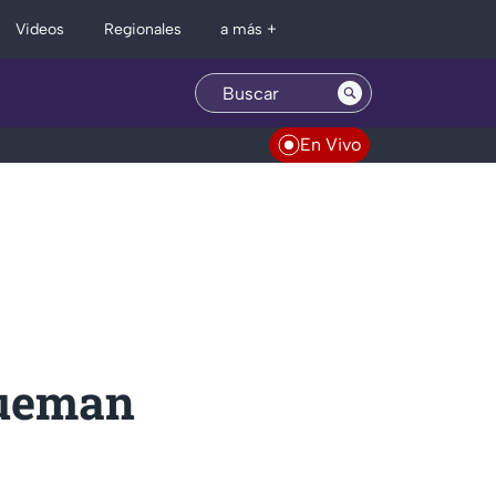
Regionales
Videos
a más +
En Vivo
queman