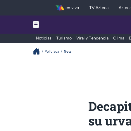
en vivo
TV Azteca
Aztec
Noticias
Turismo
Viral y Tendencia
Clima
D
Policiaca
Nota
Decapi
su urv