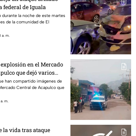
a federal de Iguala
ó durante la noche de este martes
nes de la comunidad de El
 a. m.
a explosión en el Mercado
pulco que dejó varios
dos
 se han compartido imágenes de
 Mercado Central de Acapulco que
 a. m.
 la vida tras ataque