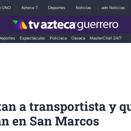
a UNO
Azteca 7
Deportes
Noticias
adn Noticias
eportes
Espectáculos
Policiaca
Oaxaca
MasterChef 24/7
tan a transportista y 
an en San Marcos