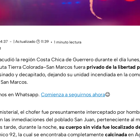
14:37
| Actualizado 🕑 11:39
1 minuto lectura
z
acudió la región Costa Chica de Guerrero durante el día lunes
ruta Tierra Colorada–San Marcos fuera
privado de la libertad 
sinado y decapitado, dejando su unidad incendiada en la co
 San Marcos.
amos en Whatsapp.
Comienza a seguirnos ahora
😉
nisterial, el chofer fue presuntamente interceptado por hom
n las inmediaciones del poblado San Juan, perteneciente al m
 tarde, durante la noche,
su cuerpo sin vida fue localizado d
co 92, la cual se encontraba completamente
calcinada
en Ag