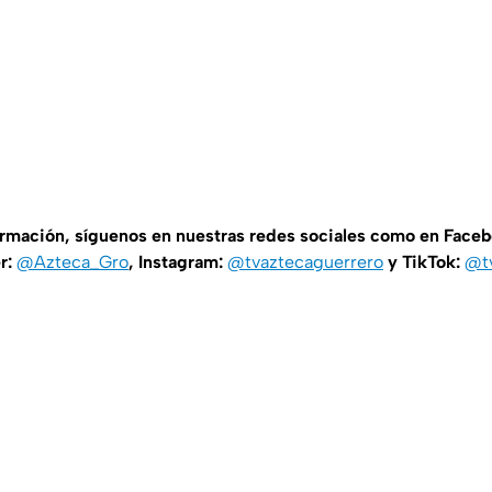
ormación, síguenos en nuestras redes sociales como en Face
er:
@Azteca_Gro
, Instagram:
@tvaztecaguerrero
y TikTok:
@t