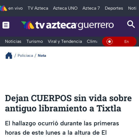
en vivo
TV Azteca
Azteca UNO
Azteca 7
Deportes
Notic
Noticias
Turismo
Viral y Tendencia
Clima
Deportes
Espec
En Vivo
Policiaca
Nota
Dejan CUERPOS sin vida sobre
antiguo libramiento a Tixtla
El hallazgo ocurrió durante las primeras
horas de este lunes a la altura de El