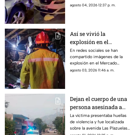
Costera de Acapulco
detenido y reportan personas
agosto 04, 2026 12:37 p. m.
lesionadas.
Así se vivió la
explosión en el
Mercado Central de
En redes sociales se han
compartido imágenes de la
Acapulco que dejó
explosión en el Mercado
varios locales
Central de Acapulco que dejó
agosto 03, 2026 11:46 a. m.
afectados
afectaciones.
Dejan el cuerpo de una
persona asesinada a
balazos en la Sabana
La víctima presentaba huellas
de violencia y fue localizada
sobre la avenida Las Plazuelas
durante la madrugada.