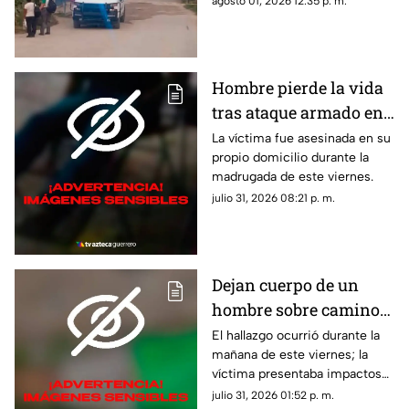
agosto 01, 2026 12:35 p. m.
Hombre pierde la vida
tras ataque armado en
suburbio de Acapulco
La víctima fue asesinada en su
propio domicilio durante la
madrugada de este viernes.
julio 31, 2026 08:21 p. m.
Dejan cuerpo de un
hombre sobre camino
de terracería en Iguala
El hallazgo ocurrió durante la
mañana de este viernes; la
víctima presentaba impactos
de bala.
julio 31, 2026 01:52 p. m.