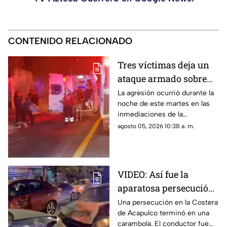
CONTENIDO RELACIONADO
Tres víctimas deja un
ataque armado sobre
carretera federal de
La agresión ocurrió durante la
noche de este martes en las
Iguala
inmediaciones de la
comunidad de El Naranjo.
agosto 05, 2026 10:38 a. m.
VIDEO: Así fue la
aparatosa persecución
que terminó en
Una persecución en la Costera
de Acapulco terminó en una
carambola en la
carambola. El conductor fue