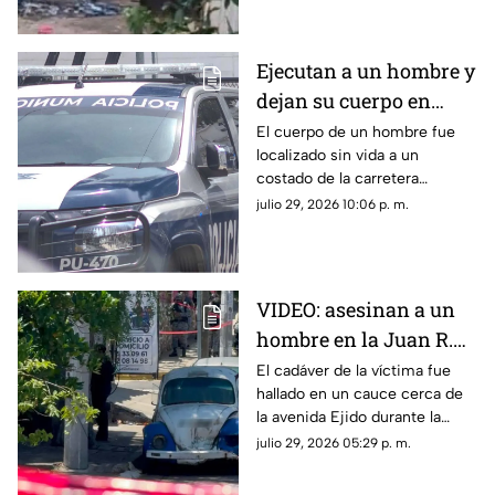
Ejecutan a un hombre y
dejan su cuerpo en
carretera de
El cuerpo de un hombre fue
localizado sin vida a un
Zihuatanejo
costado de la carretera
Zihuatanejo-Lázaro Cárdenas;
julio 29, 2026 10:06 p. m.
esto se sabe del crimen.
VIDEO: asesinan a un
hombre en la Juan R.
Escudero; rescatan
El cadáver de la víctima fue
hallado en un cauce cerca de
cuerpo de canal
la avenida Ejido durante la
tarde de este miércoles.
julio 29, 2026 05:29 p. m.