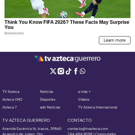
TV Azteca
Noticias
a más +
Azteca UNO
Deportes
Videos
Azteca 7
adn Noticias
TV Azteca Internacional
TV AZTECA GUERRERO
CONTACTO
Avenida Escénica 16, Icacos, 39860
contacto@tvazteca.com
Acapulco de Juárez, Gro
744 484 9098 | Conmutador