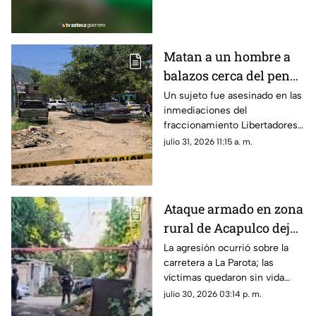
Matan a un hombre a
balazos cerca del penal
de Acapulco
Un sujeto fue asesinado en las
inmediaciones del
fraccionamiento Libertadores
durante la tarde de este
julio 31, 2026 11:15 a. m.
jueves.
Ataque armado en zona
rural de Acapulco deja
dos hombres muertos
La agresión ocurrió sobre la
carretera a La Parota; las
víctimas quedaron sin vida
dentro de un local de comida.
julio 30, 2026 03:14 p. m.