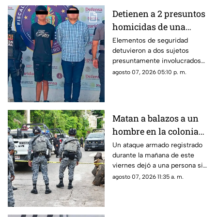
Detienen a 2 presuntos
homicidas de una
estilista en Acapulco
Elementos de seguridad
detuvieron a dos sujetos
presuntamente involucrados
con el ataque y homicidio de
agosto 07, 2026 05:10 p. m.
una estilista en la Calzada Pie
de la Cuesta.
Matan a balazos a un
hombre en la colonia
Periodistas
Un ataque armado registrado
durante la mañana de este
viernes dejó a una persona sin
vida cerca de la Ruiz Cortines.
agosto 07, 2026 11:35 a. m.