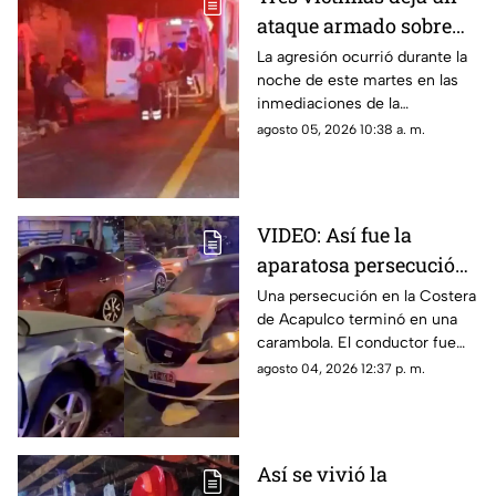
ataque armado sobre
carretera federal de
La agresión ocurrió durante la
noche de este martes en las
Iguala
inmediaciones de la
comunidad de El Naranjo.
agosto 05, 2026 10:38 a. m.
VIDEO: Así fue la
aparatosa persecución
que terminó en
Una persecución en la Costera
de Acapulco terminó en una
carambola en la
carambola. El conductor fue
Costera de Acapulco
detenido y reportan personas
agosto 04, 2026 12:37 p. m.
lesionadas.
Así se vivió la