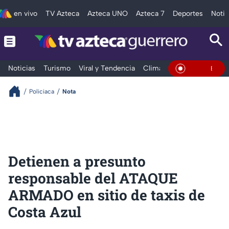
en vivo
TV Azteca
Azteca UNO
Azteca 7
Deportes
Notic
Noticias
Turismo
Viral y Tendencia
Clima
Deportes
Espec
En Vivo
Policiaca
Nota
Detienen a presunto
responsable del ATAQUE
ARMADO en sitio de taxis de
Costa Azul