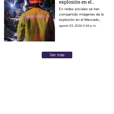
explosión en el
Mercado Central de
En redes sociales se han
compartido imágenes de la
Acapulco que dejó
explosión en el Mercado
varios locales
Central de Acapulco que dejó
agosto 03, 2026 11:46 a. m.
afectados
afectaciones.
Ver más