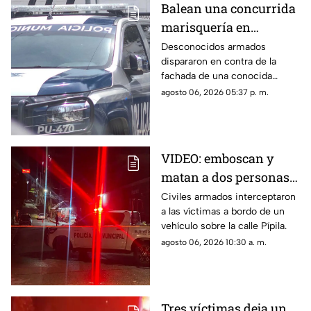
Balean una concurrida
marisquería en
Zihuatanejo
Desconocidos armados
dispararon en contra de la
fachada de una conocida
marisquería en Zihutanejo de
agosto 06, 2026 05:37 p. m.
Azueta.
VIDEO: emboscan y
matan a dos personas
adentro de un coche en
Civiles armados interceptaron
a las víctimas a bordo de un
Ometepec
vehículo sobre la calle Pípila.
agosto 06, 2026 10:30 a. m.
Tres víctimas deja un