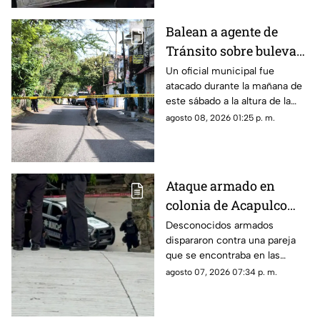
Balean a agente de
Tránsito sobre bulevar
de Chilpancingo
Un oficial municipal fue
atacado durante la mañana de
este sábado a la altura de la
colonia Progreso.
agosto 08, 2026 01:25 p. m.
Ataque armado en
colonia de Acapulco
deja dos lesionados
Desconocidos armados
dispararon contra una pareja
que se encontraba en las
inmediaciones de la colonia
agosto 07, 2026 07:34 p. m.
Rodríguez Alcaine.