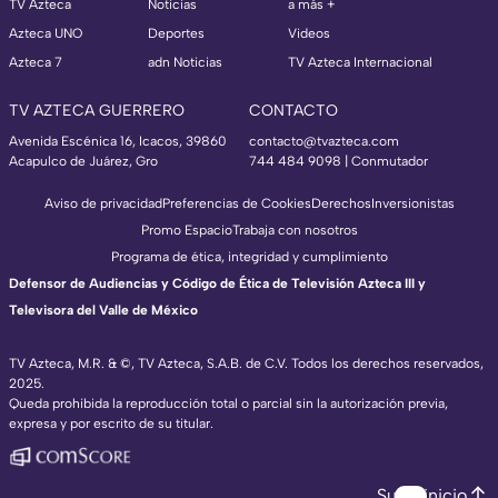
TV Azteca
Noticias
a más +
Azteca UNO
Deportes
Videos
Azteca 7
adn Noticias
TV Azteca Internacional
TV AZTECA GUERRERO
CONTACTO
Avenida Escénica 16, Icacos, 39860
contacto@tvazteca.com
Acapulco de Juárez, Gro
744 484 9098 | Conmutador
Aviso de privacidad
Preferencias de Cookies
Derechos
Inversionistas
Promo Espacio
Trabaja con nosotros
Programa de ética, integridad y cumplimiento
Defensor de Audiencias y Código de Ética de Televisión Azteca III y
Televisora del Valle de México
TV Azteca, M.R. & ©, TV Azteca, S.A.B. de C.V. Todos los derechos reservados,
2025.
Queda prohibida la reproducción total o parcial sin la autorización previa,
expresa y por escrito de su titular.
Subir inicio