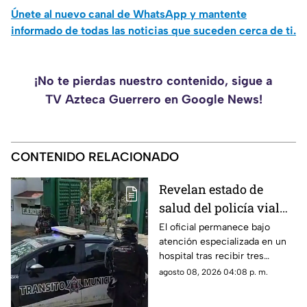
Únete al nuevo canal de WhatsApp y mantente
informado de todas las noticias que suceden cerca de ti.
¡No te pierdas nuestro contenido, sigue a
TV Azteca Guerrero en Google News!
CONTENIDO RELACIONADO
Revelan estado de
salud del policía vial
atacado en
El oficial permanece bajo
atención especializada en un
Chilpancingo
hospital tras recibir tres
impactos de bala sobre el
agosto 08, 2026 04:08 p. m.
bulevar Vicente Guerrero.