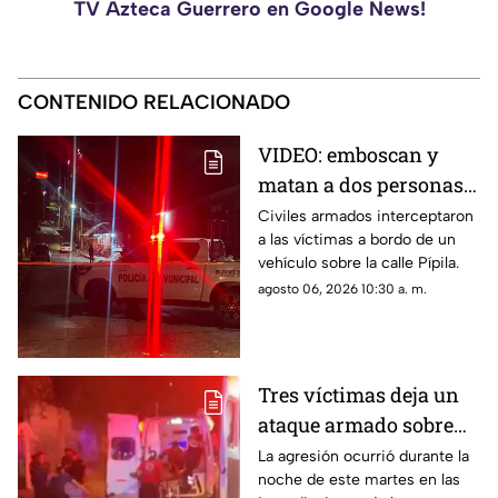
TV Azteca Guerrero en Google News!
CONTENIDO RELACIONADO
VIDEO: emboscan y
matan a dos personas
adentro de un coche en
Civiles armados interceptaron
a las víctimas a bordo de un
Ometepec
vehículo sobre la calle Pípila.
agosto 06, 2026 10:30 a. m.
Tres víctimas deja un
ataque armado sobre
carretera federal de
La agresión ocurrió durante la
noche de este martes en las
Iguala