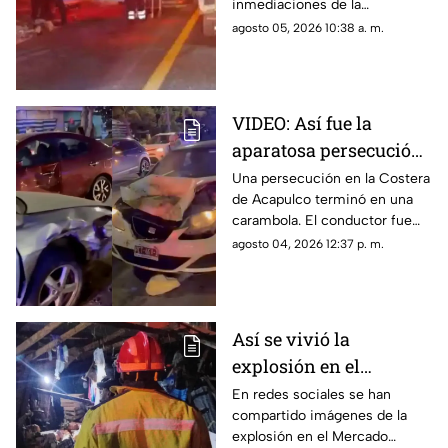
inmediaciones de la
comunidad de El Naranjo.
agosto 05, 2026 10:38 a. m.
VIDEO: Así fue la
aparatosa persecución
que terminó en
Una persecución en la Costera
de Acapulco terminó en una
carambola en la
carambola. El conductor fue
Costera de Acapulco
detenido y reportan personas
agosto 04, 2026 12:37 p. m.
lesionadas.
Así se vivió la
explosión en el
Mercado Central de
En redes sociales se han
compartido imágenes de la
Acapulco que dejó
explosión en el Mercado
varios locales