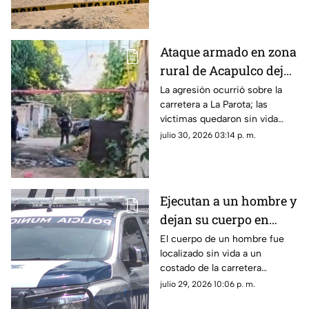
Ataque armado en zona
rural de Acapulco deja
dos hombres muertos
La agresión ocurrió sobre la
carretera a La Parota; las
víctimas quedaron sin vida
dentro de un local de comida.
julio 30, 2026 03:14 p. m.
Ejecutan a un hombre y
dejan su cuerpo en
carretera de
El cuerpo de un hombre fue
localizado sin vida a un
Zihuatanejo
costado de la carretera
Zihuatanejo-Lázaro Cárdenas;
julio 29, 2026 10:06 p. m.
esto se sabe del crimen.