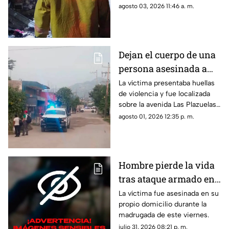
Central de Acapulco que dejó
agosto 03, 2026 11:46 a. m.
afectados
afectaciones.
Dejan el cuerpo de una
persona asesinada a
balazos en la Sabana
La víctima presentaba huellas
de violencia y fue localizada
sobre la avenida Las Plazuelas
durante la madrugada.
agosto 01, 2026 12:35 p. m.
Hombre pierde la vida
tras ataque armado en
suburbio de Acapulco
La víctima fue asesinada en su
propio domicilio durante la
madrugada de este viernes.
julio 31, 2026 08:21 p. m.