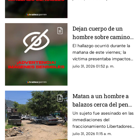
Dejan cuerpo de un
hombre sobre camino
de terracería en Iguala
El hallazgo ocurrió durante la
mañana de este viernes; la
víctima presentaba impactos
de bala.
julio 31, 2026 01:52 p. m.
Matan a un hombre a
balazos cerca del penal
de Acapulco
Un sujeto fue asesinado en las
inmediaciones del
fraccionamiento Libertadores
durante la tarde de este
julio 31, 2026 11:15 a. m.
jueves.