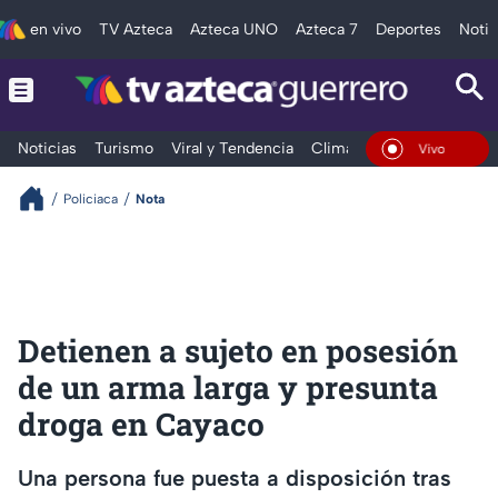
en vivo
TV Azteca
Azteca UNO
Azteca 7
Deportes
Notic
Noticias
Turismo
Viral y Tendencia
Clima
Deportes
Espec
En Vivo
Policiaca
Nota
Detienen a sujeto en posesión
de un arma larga y presunta
droga en Cayaco
Una persona fue puesta a disposición tras