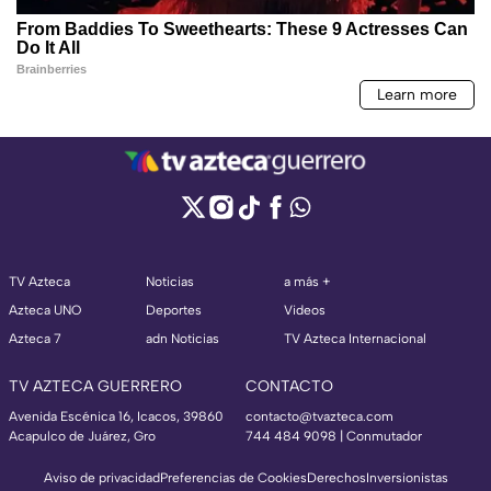
TV Azteca
Noticias
a más +
Azteca UNO
Deportes
Videos
Azteca 7
adn Noticias
TV Azteca Internacional
TV AZTECA GUERRERO
CONTACTO
Avenida Escénica 16, Icacos, 39860
contacto@tvazteca.com
Acapulco de Juárez, Gro
744 484 9098 | Conmutador
Aviso de privacidad
Preferencias de Cookies
Derechos
Inversionistas