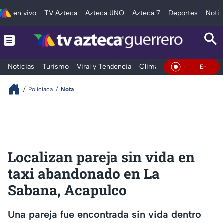
en vivo
TV Azteca
Azteca UNO
Azteca 7
Deportes
Notic
Noticias
Turismo
Viral y Tendencia
Clima
Deportes
Espec
En Vivo
Policiaca
Nota
Localizan pareja sin vida en
taxi abandonado en La
Sabana, Acapulco
Una pareja fue encontrada sin vida dentro