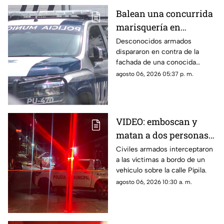
Balean una concurrida
marisquería en
Zihuatanejo
Desconocidos armados
dispararon en contra de la
fachada de una conocida
marisquería en Zihutanejo de
agosto 06, 2026 05:37 p. m.
Azueta.
VIDEO: emboscan y
matan a dos personas
adentro de un coche en
Civiles armados interceptaron
a las víctimas a bordo de un
Ometepec
vehículo sobre la calle Pípila.
agosto 06, 2026 10:30 a. m.