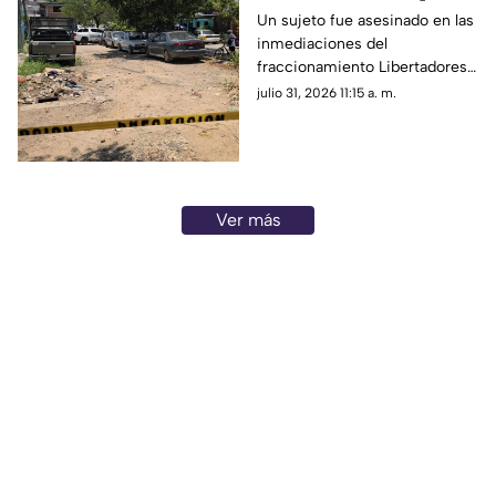
de Acapulco
Un sujeto fue asesinado en las
inmediaciones del
fraccionamiento Libertadores
durante la tarde de este
julio 31, 2026 11:15 a. m.
jueves.
Ver más