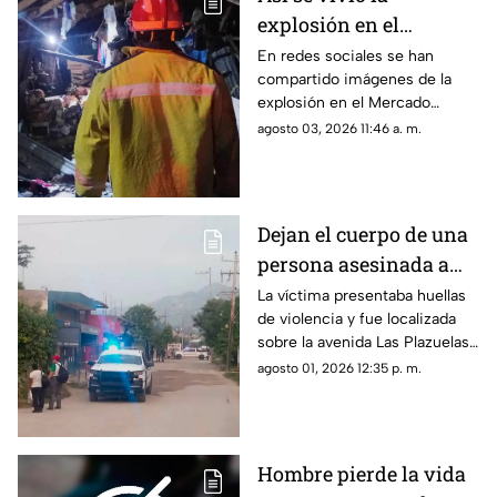
explosión en el
Mercado Central de
En redes sociales se han
compartido imágenes de la
Acapulco que dejó
explosión en el Mercado
varios locales
Central de Acapulco que dejó
agosto 03, 2026 11:46 a. m.
afectados
afectaciones.
Dejan el cuerpo de una
persona asesinada a
balazos en la Sabana
La víctima presentaba huellas
de violencia y fue localizada
sobre la avenida Las Plazuelas
durante la madrugada.
agosto 01, 2026 12:35 p. m.
Hombre pierde la vida