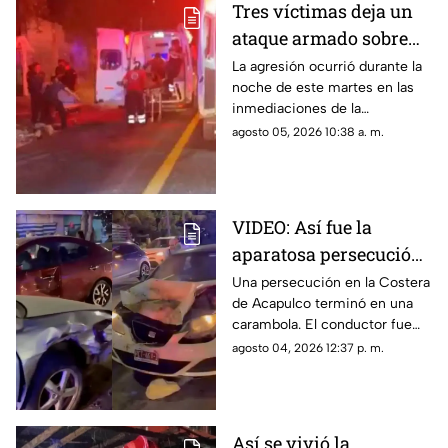
Tres víctimas deja un
ataque armado sobre
carretera federal de
La agresión ocurrió durante la
noche de este martes en las
Iguala
inmediaciones de la
comunidad de El Naranjo.
agosto 05, 2026 10:38 a. m.
VIDEO: Así fue la
aparatosa persecución
que terminó en
Una persecución en la Costera
de Acapulco terminó en una
carambola en la
carambola. El conductor fue
Costera de Acapulco
detenido y reportan personas
agosto 04, 2026 12:37 p. m.
lesionadas.
Así se vivió la