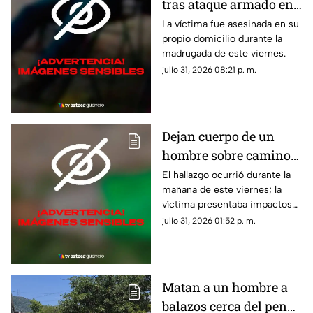
tras ataque armado en
suburbio de Acapulco
La víctima fue asesinada en su
propio domicilio durante la
madrugada de este viernes.
julio 31, 2026 08:21 p. m.
Dejan cuerpo de un
hombre sobre camino
de terracería en Iguala
El hallazgo ocurrió durante la
mañana de este viernes; la
víctima presentaba impactos
de bala.
julio 31, 2026 01:52 p. m.
Matan a un hombre a
balazos cerca del penal