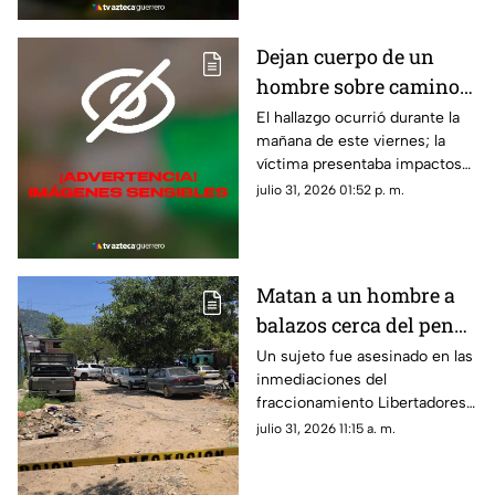
Dejan cuerpo de un
hombre sobre camino
de terracería en Iguala
El hallazgo ocurrió durante la
mañana de este viernes; la
víctima presentaba impactos
de bala.
julio 31, 2026 01:52 p. m.
Matan a un hombre a
balazos cerca del penal
de Acapulco
Un sujeto fue asesinado en las
inmediaciones del
fraccionamiento Libertadores
durante la tarde de este
julio 31, 2026 11:15 a. m.
jueves.