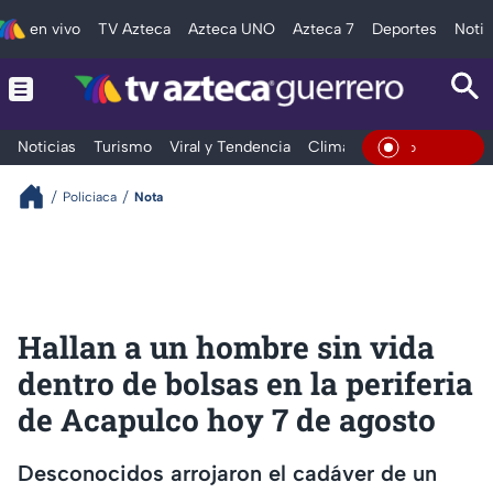
en vivo
TV Azteca
Azteca UNO
Azteca 7
Deportes
Notic
Noticias
Turismo
Viral y Tendencia
Clima
Deportes
Espec
En Vivo
Policiaca
Nota
Hallan a un hombre sin vida
dentro de bolsas en la periferia
de Acapulco hoy 7 de agosto
Desconocidos arrojaron el cadáver de un