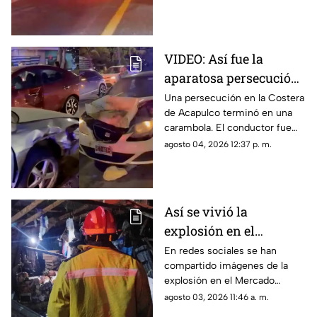
VIDEO: Así fue la
aparatosa persecución
que terminó en
Una persecución en la Costera
de Acapulco terminó en una
carambola en la
carambola. El conductor fue
Costera de Acapulco
detenido y reportan personas
agosto 04, 2026 12:37 p. m.
lesionadas.
Así se vivió la
explosión en el
Mercado Central de
En redes sociales se han
compartido imágenes de la
Acapulco que dejó
explosión en el Mercado
varios locales
Central de Acapulco que dejó
agosto 03, 2026 11:46 a. m.
afectados
afectaciones.