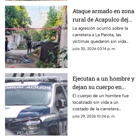
Ataque armado en zona
rural de Acapulco deja
dos hombres muertos
La agresión ocurrió sobre la
carretera a La Parota; las
víctimas quedaron sin vida
dentro de un local de comida.
julio 30, 2026 03:14 p. m.
Ejecutan a un hombre y
dejan su cuerpo en
carretera de
El cuerpo de un hombre fue
localizado sin vida a un
Zihuatanejo
costado de la carretera
Zihuatanejo-Lázaro Cárdenas;
julio 29, 2026 10:06 p. m.
esto se sabe del crimen.