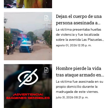
Dejan el cuerpo de una
persona asesinada a
balazos en la Sabana
La víctima presentaba huellas
de violencia y fue localizada
sobre la avenida Las Plazuelas
durante la madrugada.
agosto 01, 2026 12:35 p. m.
Hombre pierde la vida
tras ataque armado en
suburbio de Acapulco
La víctima fue asesinada en su
propio domicilio durante la
madrugada de este viernes.
julio 31, 2026 08:21 p. m.