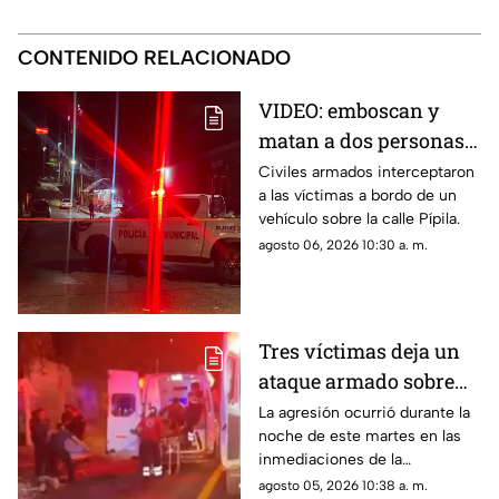
CONTENIDO RELACIONADO
VIDEO: emboscan y
matan a dos personas
adentro de un coche en
Civiles armados interceptaron
a las víctimas a bordo de un
Ometepec
vehículo sobre la calle Pípila.
agosto 06, 2026 10:30 a. m.
Tres víctimas deja un
ataque armado sobre
carretera federal de
La agresión ocurrió durante la
noche de este martes en las
Iguala
inmediaciones de la
comunidad de El Naranjo.
agosto 05, 2026 10:38 a. m.