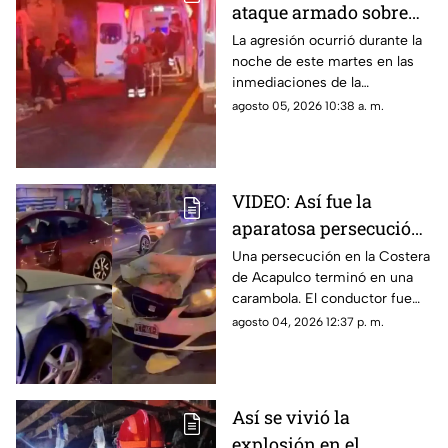
ataque armado sobre
carretera federal de
La agresión ocurrió durante la
noche de este martes en las
Iguala
inmediaciones de la
comunidad de El Naranjo.
agosto 05, 2026 10:38 a. m.
VIDEO: Así fue la
aparatosa persecución
que terminó en
Una persecución en la Costera
de Acapulco terminó en una
carambola en la
carambola. El conductor fue
Costera de Acapulco
detenido y reportan personas
agosto 04, 2026 12:37 p. m.
lesionadas.
Así se vivió la
explosión en el