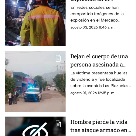
Mercado Central de
En redes sociales se han
compartido imágenes de la
Acapulco que dejó
explosión en el Mercado
varios locales
Central de Acapulco que dejó
agosto 03, 2026 11:46 a. m.
afectados
afectaciones.
Dejan el cuerpo de una
persona asesinada a
balazos en la Sabana
La víctima presentaba huellas
de violencia y fue localizada
sobre la avenida Las Plazuelas
durante la madrugada.
agosto 01, 2026 12:35 p. m.
Hombre pierde la vida
tras ataque armado en