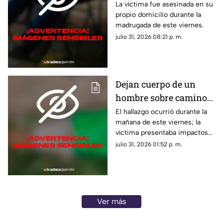
suburbio de Acapulco
La víctima fue asesinada en su
propio domicilio durante la
madrugada de este viernes.
julio 31, 2026 08:21 p. m.
Dejan cuerpo de un
hombre sobre camino
de terracería en Iguala
El hallazgo ocurrió durante la
mañana de este viernes; la
víctima presentaba impactos
de bala.
julio 31, 2026 01:52 p. m.
Ver más