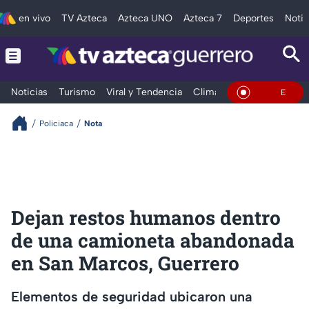
en vivo
TV Azteca
Azteca UNO
Azteca 7
Deportes
Notic
Noticias
Turismo
Viral y Tendencia
Clima
Deportes
Espec
En Vivo
Policiaca
Nota
Dejan restos humanos dentro
de una camioneta abandonada
en San Marcos, Guerrero
Elementos de seguridad ubicaron una