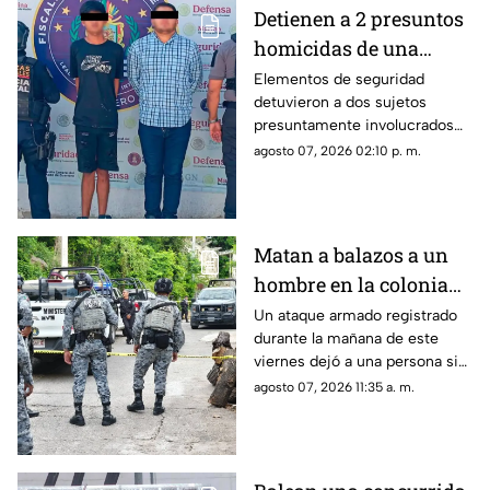
Detienen a 2 presuntos
homicidas de una
estilista en Acapulco
Elementos de seguridad
detuvieron a dos sujetos
presuntamente involucrados
con el ataque y homicidio de
agosto 07, 2026 02:10 p. m.
una estilista en la Calzada Pie
de la Cuesta.
Matan a balazos a un
hombre en la colonia
Periodistas
Un ataque armado registrado
durante la mañana de este
viernes dejó a una persona sin
vida cerca de la Ruiz Cortines.
agosto 07, 2026 11:35 a. m.