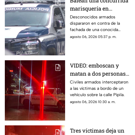
Balean una concurrida
marisquería en
Zihuatanejo
Desconocidos armados
dispararon en contra de la
fachada de una conocida
marisquería en Zihutanejo de
agosto 06, 2026 05:37 p. m.
Azueta.
VIDEO: emboscan y
matan a dos personas
adentro de un coche en
Civiles armados interceptaron
a las víctimas a bordo de un
Ometepec
vehículo sobre la calle Pípila.
agosto 06, 2026 10:30 a. m.
Tres víctimas deja un