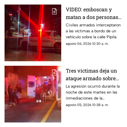
VIDEO: emboscan y
matan a dos personas
adentro de un coche en
Civiles armados interceptaron
a las víctimas a bordo de un
Ometepec
vehículo sobre la calle Pípila.
agosto 06, 2026 10:30 a. m.
Tres víctimas deja un
ataque armado sobre
carretera federal de
La agresión ocurrió durante la
noche de este martes en las
Iguala
inmediaciones de la
comunidad de El Naranjo.
agosto 05, 2026 10:38 a. m.