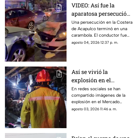
VIDEO: Así fue la
aparatosa persecución
que terminó en
Una persecución en la Costera
de Acapulco terminó en una
carambola en la
carambola. El conductor fue
Costera de Acapulco
detenido y reportan personas
agosto 04, 2026 12:37 p. m.
lesionadas.
Así se vivió la
explosión en el
Mercado Central de
En redes sociales se han
compartido imágenes de la
Acapulco que dejó
explosión en el Mercado
varios locales
Central de Acapulco que dejó
agosto 03, 2026 11:46 a. m.
afectados
afectaciones.