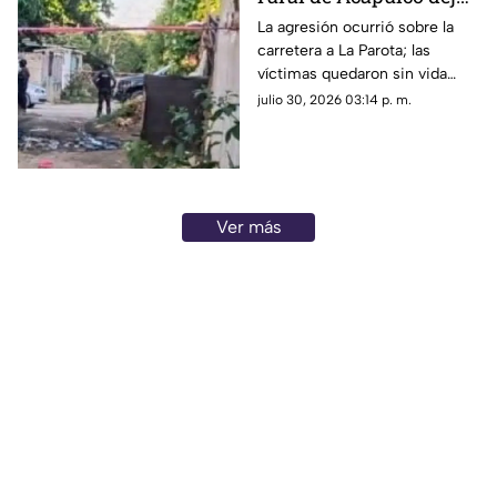
dos hombres muertos
La agresión ocurrió sobre la
carretera a La Parota; las
víctimas quedaron sin vida
dentro de un local de comida.
julio 30, 2026 03:14 p. m.
Ver más