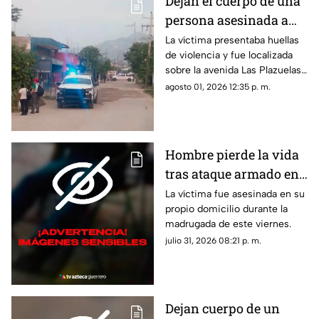
Dejan el cuerpo de una
persona asesinada a
balazos en la Sabana
La víctima presentaba huellas
de violencia y fue localizada
sobre la avenida Las Plazuelas
durante la madrugada.
agosto 01, 2026 12:35 p. m.
Hombre pierde la vida
tras ataque armado en
suburbio de Acapulco
La víctima fue asesinada en su
propio domicilio durante la
madrugada de este viernes.
julio 31, 2026 08:21 p. m.
Dejan cuerpo de un