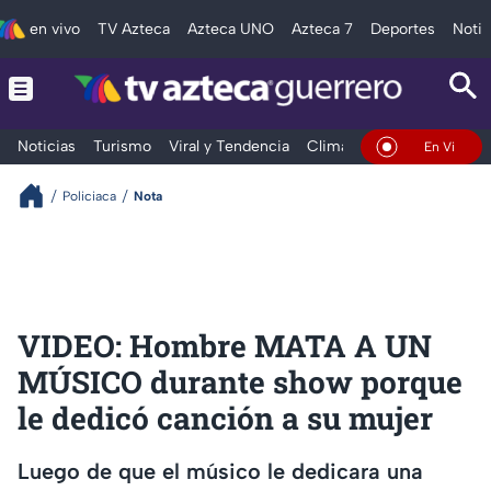
en vivo
TV Azteca
Azteca UNO
Azteca 7
Deportes
Notic
Noticias
Turismo
Viral y Tendencia
Clima
Deportes
Espec
En Vivo
Policiaca
Nota
VIDEO: Hombre MATA A UN
MÚSICO durante show porque
le dedicó canción a su mujer
Luego de que el músico le dedicara una