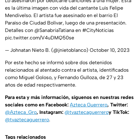
Lo asesinaron por dedicarle canciones a una mujer. Esta
es la última imagen con vida del cantante Luís Felipe
Mendivelso. El artista fue asesinado en el barrio El
Paraíso de Ciudad Bolívar, luego de una presentación.
Detalles con
@SanabriaTatiana
en
#CityNoticias
pic.twitter.com/V4uDMQ50se
— Johnatan Nieto B. (@jnietoblanco)
October 10, 2023
Por este hecho se informó sobre dos detenidos
relacionados al atentado contra el artista, identificados
como Miguel Goloso, y Fernando Gulloza, de 27 y 23
años de edad respectivamente.
Para esta y más información, síguenos en nuestras redes
sociales como en Facebook:
Azteca Guerrero
, Twitter:
@Azteca_Gro
, Instagram:
@tvaztecaguerrero
y TikTok:
@tvaztecaguerrero
.
Tags relacionados