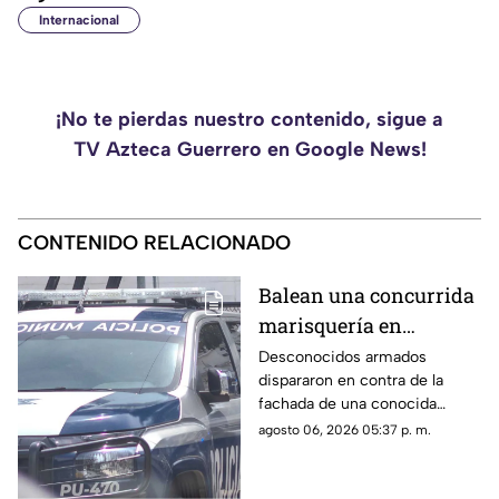
Internacional
¡No te pierdas nuestro contenido, sigue a
TV Azteca Guerrero en Google News!
CONTENIDO RELACIONADO
Balean una concurrida
marisquería en
Zihuatanejo
Desconocidos armados
dispararon en contra de la
fachada de una conocida
marisquería en Zihutanejo de
agosto 06, 2026 05:37 p. m.
Azueta.