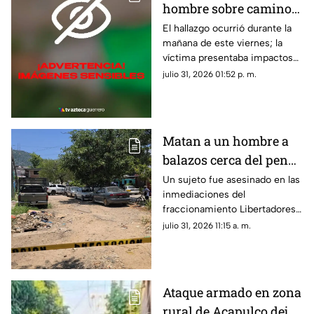
hombre sobre camino
de terracería en Iguala
El hallazgo ocurrió durante la
mañana de este viernes; la
víctima presentaba impactos
de bala.
julio 31, 2026 01:52 p. m.
Matan a un hombre a
balazos cerca del penal
de Acapulco
Un sujeto fue asesinado en las
inmediaciones del
fraccionamiento Libertadores
durante la tarde de este
julio 31, 2026 11:15 a. m.
jueves.
Ataque armado en zona
rural de Acapulco deja