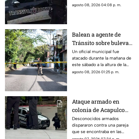
impactos de bala sobre el
agosto 08, 2026 04:08 p. m.
bulevar Vicente Guerrero.
Balean a agente de
Tránsito sobre bulevar
de Chilpancingo
Un oficial municipal fue
atacado durante la mañana de
este sábado a la altura de la
colonia Progreso.
agosto 08, 2026 01:25 p. m.
Ataque armado en
colonia de Acapulco
deja dos lesionados
Desconocidos armados
dispararon contra una pareja
que se encontraba en las
inmediaciones de la colonia