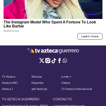
TV Azteca
Noticias
a más +
Azteca UNO
Deportes
Videos
Azteca 7
adn Noticias
TV Azteca Internacional
TV AZTECA GUERRERO
CONTACTO
Avenida Escénica 16, Icacos, 39860
contacto@tvazteca.com