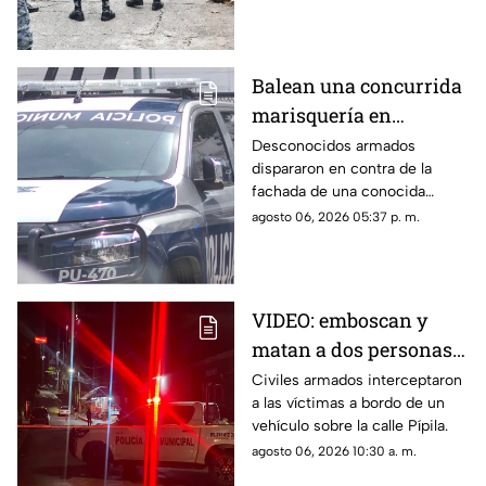
Balean una concurrida
marisquería en
Zihuatanejo
Desconocidos armados
dispararon en contra de la
fachada de una conocida
marisquería en Zihutanejo de
agosto 06, 2026 05:37 p. m.
Azueta.
VIDEO: emboscan y
matan a dos personas
adentro de un coche en
Civiles armados interceptaron
a las víctimas a bordo de un
Ometepec
vehículo sobre la calle Pípila.
agosto 06, 2026 10:30 a. m.