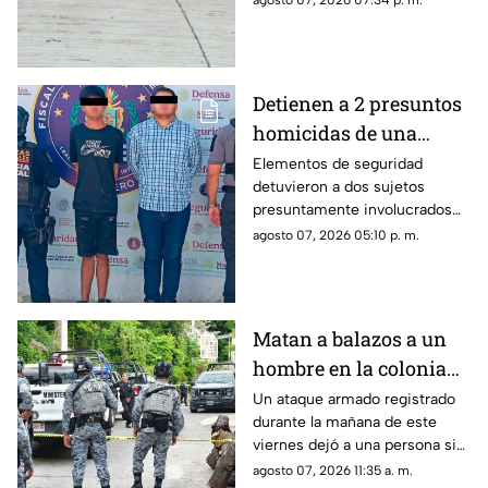
agosto 07, 2026 07:34 p. m.
Rodríguez Alcaine.
Detienen a 2 presuntos
homicidas de una
estilista en Acapulco
Elementos de seguridad
detuvieron a dos sujetos
presuntamente involucrados
con el ataque y homicidio de
agosto 07, 2026 05:10 p. m.
una estilista en la Calzada Pie
de la Cuesta.
Matan a balazos a un
hombre en la colonia
Periodistas
Un ataque armado registrado
durante la mañana de este
viernes dejó a una persona sin
vida cerca de la Ruiz Cortines.
agosto 07, 2026 11:35 a. m.