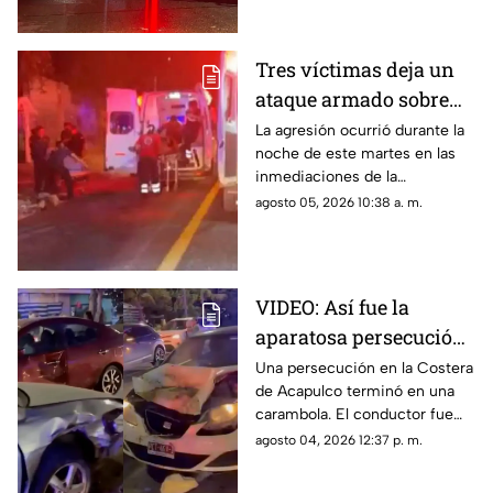
Tres víctimas deja un
ataque armado sobre
carretera federal de
La agresión ocurrió durante la
noche de este martes en las
Iguala
inmediaciones de la
comunidad de El Naranjo.
agosto 05, 2026 10:38 a. m.
VIDEO: Así fue la
aparatosa persecución
que terminó en
Una persecución en la Costera
de Acapulco terminó en una
carambola en la
carambola. El conductor fue
Costera de Acapulco
detenido y reportan personas
agosto 04, 2026 12:37 p. m.
lesionadas.