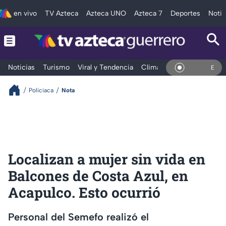
en vivo
TV Azteca
Azteca UNO
Azteca 7
Deportes
Notic
Noticias
Turismo
Viral y Tendencia
Clima
Deportes
Espec
En Vivo
Policiaca
Nota
Localizan a mujer sin vida en
Balcones de Costa Azul, en
Acapulco. Esto ocurrió
Personal del Semefo realizó el