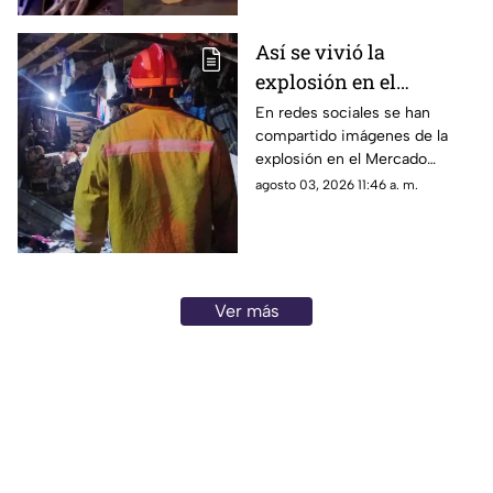
Así se vivió la
explosión en el
Mercado Central de
En redes sociales se han
compartido imágenes de la
Acapulco que dejó
explosión en el Mercado
varios locales
Central de Acapulco que dejó
agosto 03, 2026 11:46 a. m.
afectados
afectaciones.
Ver más