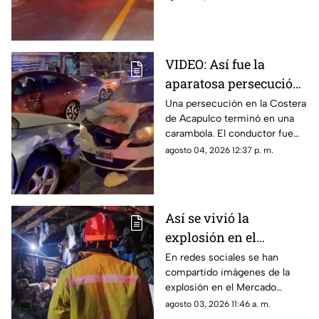
VIDEO: Así fue la
aparatosa persecución
que terminó en
Una persecución en la Costera
de Acapulco terminó en una
carambola en la
carambola. El conductor fue
Costera de Acapulco
detenido y reportan personas
agosto 04, 2026 12:37 p. m.
lesionadas.
Así se vivió la
explosión en el
Mercado Central de
En redes sociales se han
compartido imágenes de la
Acapulco que dejó
explosión en el Mercado
varios locales
Central de Acapulco que dejó
agosto 03, 2026 11:46 a. m.
afectados
afectaciones.