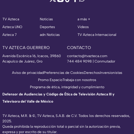
TV Azteca
Noticias
a más +
Azteca UNO
Deportes
Videos
Azteca 7
adn Noticias
TV Azteca Internacional
TV AZTECA GUERRERO
CONTACTO
Avenida Escénica 16, Icacos, 39860
contacto@tvazteca.com
Acapulco de Juárez, Gro
744 484 9098 | Conmutador
Aviso de privacidad
Preferencias de Cookies
Derechos
Inversionistas
Promo Espacio
Trabaja con nosotros
Programa de ética, integridad y cumplimiento
Defensor de Audiencias y Código de Ética de Televisión Azteca III y
Televisora del Valle de México
TV Azteca, M.R. & ©, TV Azteca, S.A.B. de C.V. Todos los derechos reservados,
2025.
Queda prohibida la reproducción total o parcial sin la autorización previa,
expresa y por escrito de su titular.