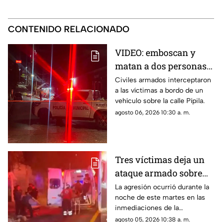
CONTENIDO RELACIONADO
VIDEO: emboscan y
matan a dos personas
adentro de un coche en
Civiles armados interceptaron
a las víctimas a bordo de un
Ometepec
vehículo sobre la calle Pípila.
agosto 06, 2026 10:30 a. m.
Tres víctimas deja un
ataque armado sobre
carretera federal de
La agresión ocurrió durante la
noche de este martes en las
Iguala
inmediaciones de la
comunidad de El Naranjo.
agosto 05, 2026 10:38 a. m.