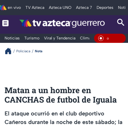
en vivo
TV Azteca
Azteca UNO
Azteca 7
Deportes
Notic
Noticias
Turismo
Viral y Tendencia
Clima
Deportes
Espec
En Viv
Policiaca
Nota
Matan a un hombre en
CANCHAS de futbol de Iguala
El ataque ocurrió en el club deportivo
Cañeros durante la noche de este sábado; la