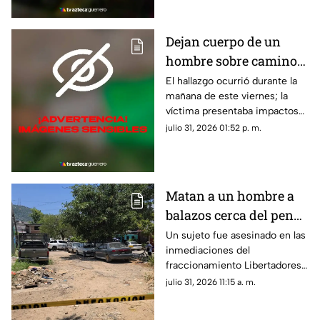
Dejan cuerpo de un
hombre sobre camino
de terracería en Iguala
El hallazgo ocurrió durante la
mañana de este viernes; la
víctima presentaba impactos
de bala.
julio 31, 2026 01:52 p. m.
Matan a un hombre a
balazos cerca del penal
de Acapulco
Un sujeto fue asesinado en las
inmediaciones del
fraccionamiento Libertadores
durante la tarde de este
julio 31, 2026 11:15 a. m.
jueves.