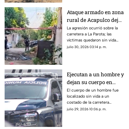
Ataque armado en zona
rural de Acapulco deja
dos hombres muertos
La agresión ocurrió sobre la
carretera a La Parota; las
víctimas quedaron sin vida
dentro de un local de comida.
julio 30, 2026 03:14 p. m.
Ejecutan a un hombre y
dejan su cuerpo en
carretera de
El cuerpo de un hombre fue
localizado sin vida a un
Zihuatanejo
costado de la carretera
Zihuatanejo-Lázaro Cárdenas;
julio 29, 2026 10:06 p. m.
esto se sabe del crimen.