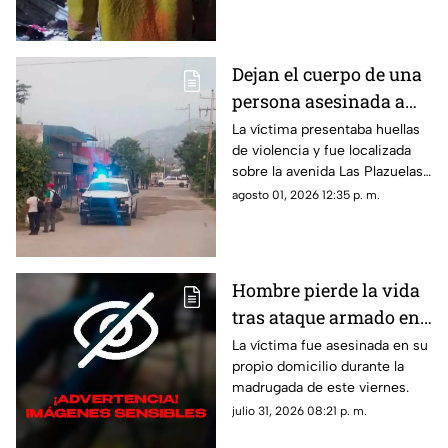
Dejan el cuerpo de una
persona asesinada a
balazos en la Sabana
La víctima presentaba huellas
de violencia y fue localizada
sobre la avenida Las Plazuelas
durante la madrugada.
agosto 01, 2026 12:35 p. m.
Hombre pierde la vida
tras ataque armado en
suburbio de Acapulco
La víctima fue asesinada en su
propio domicilio durante la
madrugada de este viernes.
julio 31, 2026 08:21 p. m.