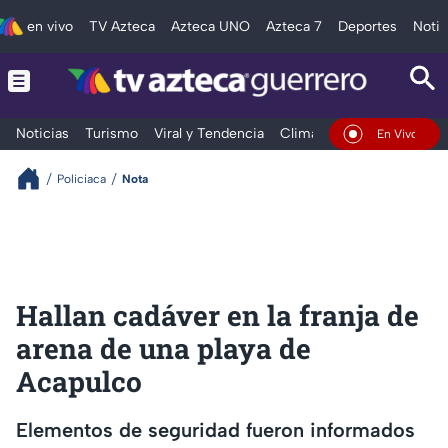
en vivo
TV Azteca
Azteca UNO
Azteca 7
Deportes
Notic
Noticias
Turismo
Viral y Tendencia
Clima
Deportes
Espec
En Vivo
Policiaca
Nota
Hallan cadáver en la franja de
arena de una playa de
Acapulco
Elementos de seguridad fueron informados