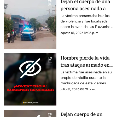
Dejan el cuerpo de una
persona asesinada a
balazos en la Sabana
La víctima presentaba huellas
de violencia y fue localizada
sobre la avenida Las Plazuelas
durante la madrugada.
agosto 01, 2026 12:35 p. m.
Hombre pierde la vida
tras ataque armado en
suburbio de Acapulco
La víctima fue asesinada en su
propio domicilio durante la
madrugada de este viernes.
julio 31, 2026 08:21 p. m.
Dejan cuerpo de un