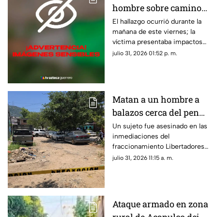
hombre sobre camino
de terracería en Iguala
El hallazgo ocurrió durante la
mañana de este viernes; la
víctima presentaba impactos
de bala.
julio 31, 2026 01:52 p. m.
Matan a un hombre a
balazos cerca del penal
de Acapulco
Un sujeto fue asesinado en las
inmediaciones del
fraccionamiento Libertadores
durante la tarde de este
julio 31, 2026 11:15 a. m.
jueves.
Ataque armado en zona