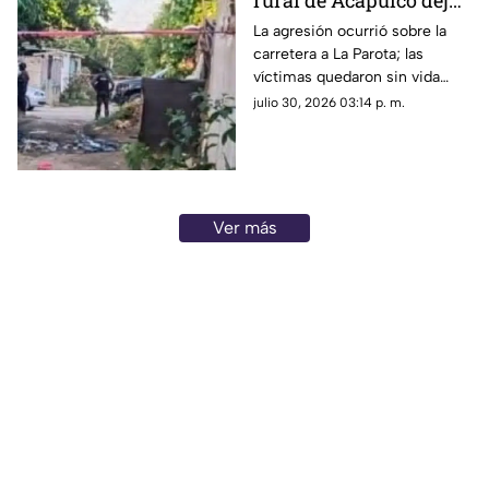
rural de Acapulco deja
dos hombres muertos
La agresión ocurrió sobre la
carretera a La Parota; las
víctimas quedaron sin vida
dentro de un local de comida.
julio 30, 2026 03:14 p. m.
Ver más