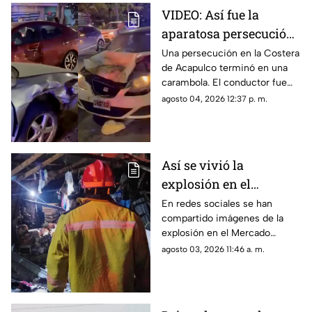
VIDEO: Así fue la
aparatosa persecución
que terminó en
Una persecución en la Costera
de Acapulco terminó en una
carambola en la
carambola. El conductor fue
Costera de Acapulco
detenido y reportan personas
agosto 04, 2026 12:37 p. m.
lesionadas.
Así se vivió la
explosión en el
Mercado Central de
En redes sociales se han
compartido imágenes de la
Acapulco que dejó
explosión en el Mercado
varios locales
Central de Acapulco que dejó
agosto 03, 2026 11:46 a. m.
afectados
afectaciones.