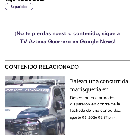
Seguridad
¡No te pierdas nuestro contenido, sigue a
TV Azteca Guerrero en Google News!
CONTENIDO RELACIONADO
Balean una concurrida
marisquería en
Zihuatanejo
Desconocidos armados
dispararon en contra de la
fachada de una conocida
marisquería en Zihutanejo de
agosto 06, 2026 05:37 p. m.
Azueta.