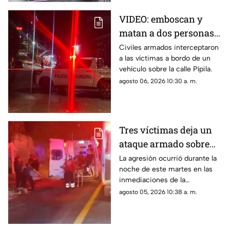
VIDEO: emboscan y
matan a dos personas
adentro de un coche en
Civiles armados interceptaron
a las víctimas a bordo de un
Ometepec
vehículo sobre la calle Pípila.
agosto 06, 2026 10:30 a. m.
Tres víctimas deja un
ataque armado sobre
carretera federal de
La agresión ocurrió durante la
noche de este martes en las
Iguala
inmediaciones de la
comunidad de El Naranjo.
agosto 05, 2026 10:38 a. m.