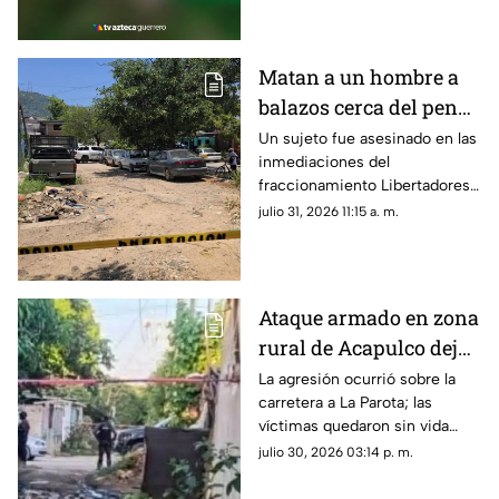
Matan a un hombre a
balazos cerca del penal
de Acapulco
Un sujeto fue asesinado en las
inmediaciones del
fraccionamiento Libertadores
durante la tarde de este
julio 31, 2026 11:15 a. m.
jueves.
Ataque armado en zona
rural de Acapulco deja
dos hombres muertos
La agresión ocurrió sobre la
carretera a La Parota; las
víctimas quedaron sin vida
dentro de un local de comida.
julio 30, 2026 03:14 p. m.