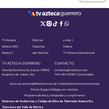
TV Azteca
Noticias
a más +
Azteca UNO
Deportes
Videos
Azteca 7
adn Noticias
TV Azteca Internacional
TV AZTECA GUERRERO
CONTACTO
Avenida Escénica 16, Icacos, 39860
contacto@tvazteca.com
Acapulco de Juárez, Gro
744 484 9098 | Conmutador
Aviso de privacidad
Preferencias de Cookies
Derechos
Inversionistas
Promo Espacio
Trabaja con nosotros
Programa de ética, integridad y cumplimiento
Defensor de Audiencias y Código de Ética de Televisión Azteca III y
Televisora del Valle de México