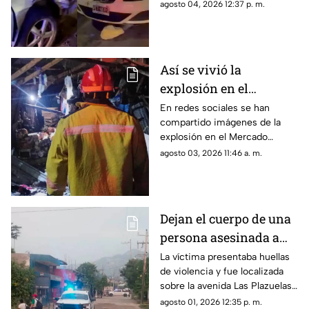
detenido y reportan personas
agosto 04, 2026 12:37 p. m.
lesionadas.
Así se vivió la
explosión en el
Mercado Central de
En redes sociales se han
compartido imágenes de la
Acapulco que dejó
explosión en el Mercado
varios locales
Central de Acapulco que dejó
agosto 03, 2026 11:46 a. m.
afectados
afectaciones.
Dejan el cuerpo de una
persona asesinada a
balazos en la Sabana
La víctima presentaba huellas
de violencia y fue localizada
sobre la avenida Las Plazuelas
durante la madrugada.
agosto 01, 2026 12:35 p. m.