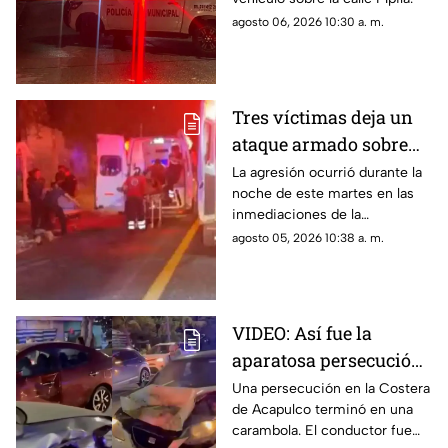
agosto 06, 2026 10:30 a. m.
Tres víctimas deja un
ataque armado sobre
carretera federal de
La agresión ocurrió durante la
noche de este martes en las
Iguala
inmediaciones de la
comunidad de El Naranjo.
agosto 05, 2026 10:38 a. m.
VIDEO: Así fue la
aparatosa persecución
que terminó en
Una persecución en la Costera
de Acapulco terminó en una
carambola en la
carambola. El conductor fue
Costera de Acapulco