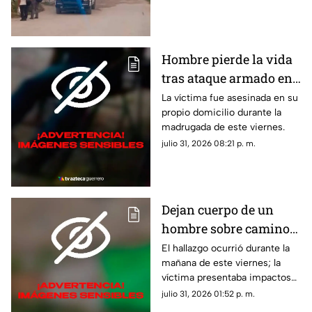
Hombre pierde la vida
tras ataque armado en
suburbio de Acapulco
La víctima fue asesinada en su
propio domicilio durante la
madrugada de este viernes.
julio 31, 2026 08:21 p. m.
Dejan cuerpo de un
hombre sobre camino
de terracería en Iguala
El hallazgo ocurrió durante la
mañana de este viernes; la
víctima presentaba impactos
de bala.
julio 31, 2026 01:52 p. m.