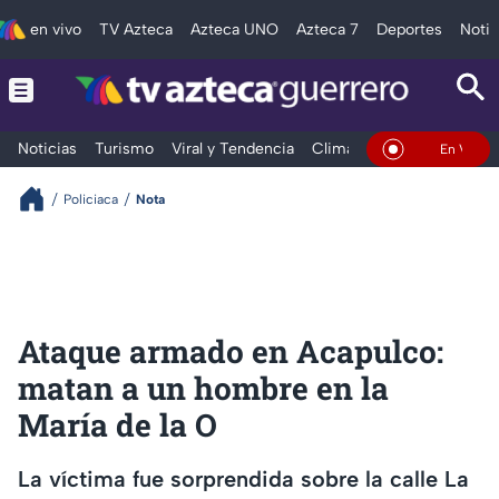
en vivo
TV Azteca
Azteca UNO
Azteca 7
Deportes
Notic
Noticias
Turismo
Viral y Tendencia
Clima
Deportes
Espec
En Vivo
Policiaca
Nota
Ataque armado en Acapulco:
matan a un hombre en la
María de la O
La víctima fue sorprendida sobre la calle La