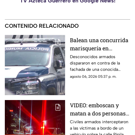
TV Azteca Guerrero en Google News!
CONTENIDO RELACIONADO
Balean una concurrida
marisquería en
Zihuatanejo
Desconocidos armados
dispararon en contra de la
fachada de una conocida
marisquería en Zihutanejo de
agosto 06, 2026 05:37 p. m.
Azueta.
VIDEO: emboscan y
matan a dos personas
adentro de un coche en
Civiles armados interceptaron
a las víctimas a bordo de un
Ometepec
vehículo sobre la calle Pípila.