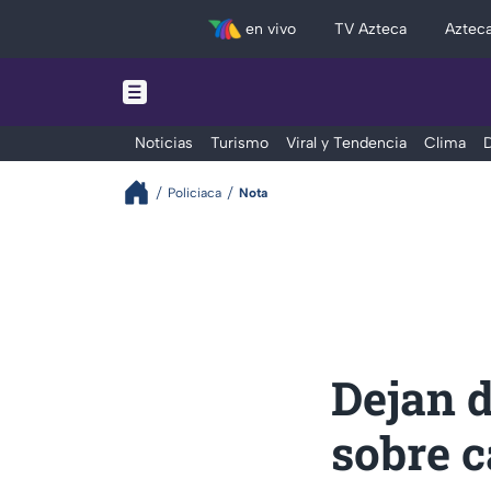
en vivo
TV Azteca
Aztec
Noticias
Turismo
Viral y Tendencia
Clima
D
Policiaca
Nota
Dejan 
sobre c