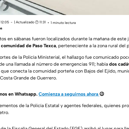
 12:05
| Actualizado 🕑 11:31
1 minuto lectura
as
os en sábanas fueron localizados durante la mañana de este j
a
comunidad de Paso Texca
, perteneciente a la zona rural del
rtes de la Policía Ministerial, el hallazgo fue comunicado po
 de una llamada al número de emergencias 911; había
dos cadá
era que conecta la comunidad porteña con Bajos del Ejido, muni
 Costa Grande de Guerrero.
amos en Whatsapp.
Comienza a seguirnos ahora
😉
lementos de la Policía Estatal y agentes federales, quienes pr
etro.
de la Fiscalía General del Estado (FGE) arribó al lugar para lle