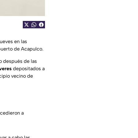
ueves en las
 puerto de Acapulco.
co después de las
veres
depositados a
cipio vecino de
ocedieron a
var a cabo las