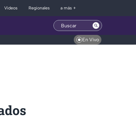
Regionales
Videos
a más +
En Vivo
ados
a