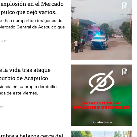
a explosión en el Mercado
pulco que dejó varios
dos
 se han compartido imágenes de
 Mercado Central de Acapulco que
 a. m.
 la vida tras ataque
burbio de Acapulco
sinada en su propio domicilio
da de este viernes.
 m.
mbre a balazos cerca del