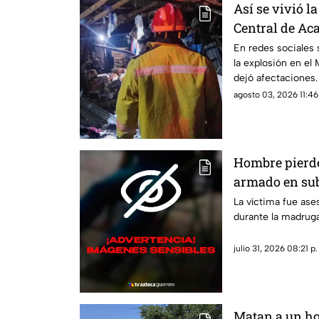
Así se vivió l
Central de Aca
locales afecta
En redes sociales
la explosión en el
dejó afectaciones.
agosto 03, 2026 11:46
Hombre pierde
armado en su
La víctima fue ase
durante la madruga
julio 31, 2026 08:21 p.
Matan a un ho