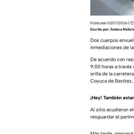
Publicado 02/07/2026 | 🕑
Escrito por:
Azteca Notici
Dos cuerpos envuelt
inmediaciones de l
De acuerdo con repo
9:00 horas a través
orilla de la carret
Coyuca de Benítez,
¡Hey! También est
Al sitio acudieron e
resguardar el perím
Más tarde, personal 