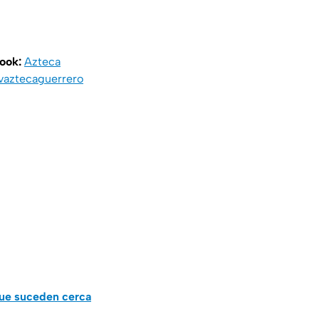
book:
Azteca
vaztecaguerrero
que suceden cerca