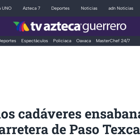
a UNO
Azteca 7
Deportes
Noticias
adn Noticias
eportes
Espectáculos
Policiaca
Oaxaca
MasterChef 24/7
dos cadáveres ensaban
arretera de Paso Texc