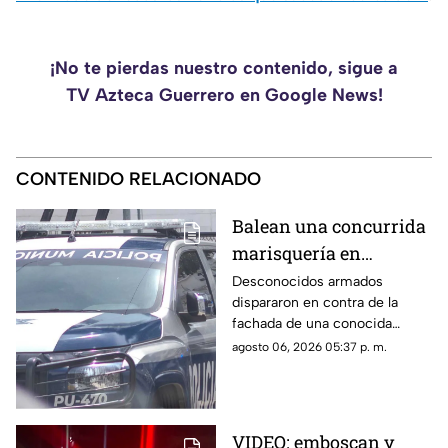
¡No te pierdas nuestro contenido, sigue a
TV Azteca Guerrero en Google News!
CONTENIDO RELACIONADO
Balean una concurrida
marisquería en
Zihuatanejo
Desconocidos armados
dispararon en contra de la
fachada de una conocida
marisquería en Zihutanejo de
agosto 06, 2026 05:37 p. m.
Azueta.
VIDEO: emboscan y