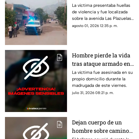
balazos en la Sabana
La víctima presentaba huellas
de violencia y fue localizada
sobre la avenida Las Plazuelas
durante la madrugada.
agosto 01, 2026 12:35 p. m.
Hombre pierde la vida
tras ataque armado en
suburbio de Acapulco
La víctima fue asesinada en su
propio domicilio durante la
madrugada de este viernes.
julio 31, 2026 08:21 p. m.
Dejan cuerpo de un
hombre sobre camino