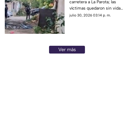
carretera a La Parota; las
víctimas quedaron sin vida
dentro de un local de comida.
julio 30, 2026 03:14 p. m.
Ver más