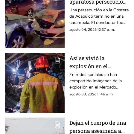
aparatosa persecución
que terminó en
Una persecución en la Costera
de Acapulco terminó en una
carambola en la
carambola. El conductor fue
Costera de Acapulco
detenido y reportan personas
agosto 04, 2026 12:37 p. m.
lesionadas.
Así se vivió la
explosión en el
Mercado Central de
En redes sociales se han
compartido imágenes de la
Acapulco que dejó
explosión en el Mercado
varios locales
Central de Acapulco que dejó
agosto 03, 2026 11:46 a. m.
afectados
afectaciones.
Dejan el cuerpo de una
persona asesinada a