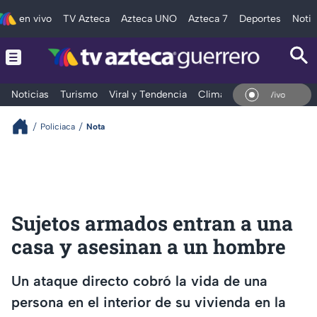
en vivo
TV Azteca
Azteca UNO
Azteca 7
Deportes
Notic
Noticias
Turismo
Viral y Tendencia
Clima
Deportes
Espec
En Vivo
Policiaca
Nota
Sujetos armados entran a una
casa y asesinan a un hombre
Un ataque directo cobró la vida de una
persona en el interior de su vivienda en la