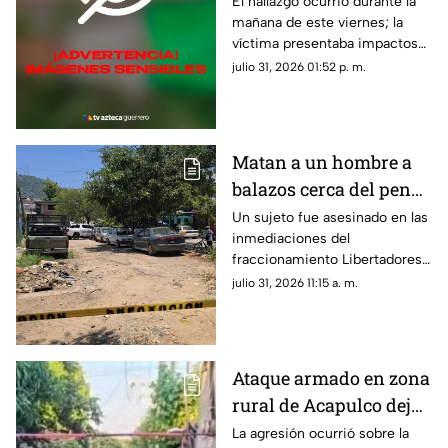
de terracería en Iguala
El hallazgo ocurrió durante la
mañana de este viernes; la
víctima presentaba impactos
de bala.
julio 31, 2026 01:52 p. m.
Matan a un hombre a
balazos cerca del penal
de Acapulco
Un sujeto fue asesinado en las
inmediaciones del
fraccionamiento Libertadores
durante la tarde de este
julio 31, 2026 11:15 a. m.
jueves.
Ataque armado en zona
rural de Acapulco deja
dos hombres muertos
La agresión ocurrió sobre la