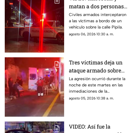
matan a dos personas
adentro de un coche en
Civiles armados interceptaron
a las víctimas a bordo de un
Ometepec
vehículo sobre la calle Pípila.
agosto 06, 2026 10:30 a. m.
Tres víctimas deja un
ataque armado sobre
carretera federal de
La agresión ocurrió durante la
noche de este martes en las
Iguala
inmediaciones de la
comunidad de El Naranjo.
agosto 05, 2026 10:38 a. m.
VIDEO: Así fue la