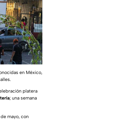
conocidas en México,
alles.
elebración platera
tería
; una semana
s de mayo, con