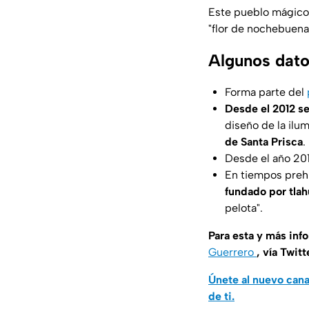
Este pueblo mágico 
"flor de nochebuena
Algunos dato
Forma parte del
Desde el 2012 se
diseño de la ilu
de Santa Prisca
.
Desde el año 201
En tiempos prehi
fundado por tlah
pelota
".
Para esta y más inf
Guerrero
, vía Twitt
Únete al nuevo can
de ti.