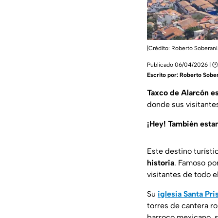
|Crédito: Roberto Soberani
Publicado 06/04/2026 | 🕑
Escrito por:
Roberto Sober
Taxco de Alarcón e
donde sus visitantes
¡Hey! También est
Este destino turíst
historia
. Famoso por
visitantes de todo 
Su
iglesia Santa Pri
torres de cantera r
barroco mexicano, s