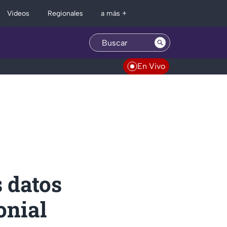
Regionales
Videos
a más +
En Vivo
 datos
onial