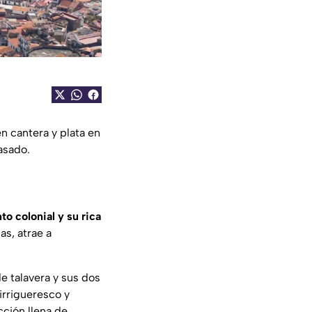
en cantera y plata en
asado.
to colonial y su rica
as, atrae a
e talavera y sus dos
irrigueresco y
cción llena de