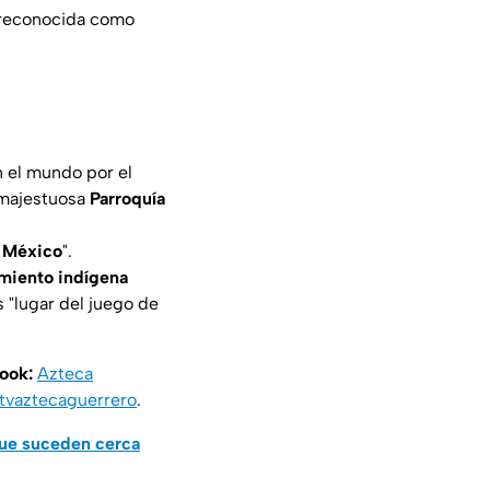
 reconocida como
n el mundo por el
 majestuosa
Parroquía
 México
".
miento indígena
 "
lugar del juego de
book:
Azteca
vaztecaguerrero
.
que suceden cerca