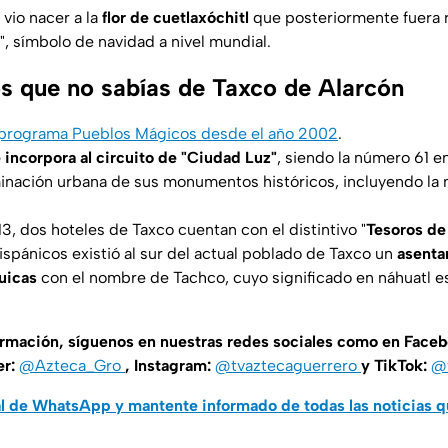
vio nacer a la
flor de cuetlaxóchitl
que posteriormente fuera
", símbolo de navidad a nivel mundial.
s que no sabías de Taxco de Alarcón
programa Pueblos Mágicos desde el año 2002
.
 incorpora al circuito de "Ciudad Luz"
, siendo la número 61 e
minación urbana de sus monumentos históricos, incluyendo la
3, dos hoteles de Taxco cuentan con el distintivo "
Tesoros de
spánicos existió al sur del actual poblado de Taxco un
asenta
uicas
con el nombre de Tachco, cuyo significado en náhuatl es
ormación, síguenos en nuestras redes sociales como en Face
er:
@Azteca_Gro
, Instagram:
@tvaztecaguerrero
y TikTok:
@t
al de WhatsApp y mantente informado de todas las noticias 