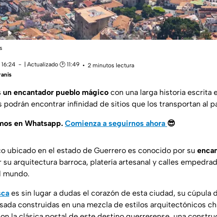
s
 16:24
| Actualizado 🕑 11:49
2 minutos lectura
anis
s un encantador pueblo mágico
con una larga historia escrita 
 podrán encontrar infinidad de sitios que los transportan al p
amos en Whatsapp.
Comienza a seguirnos ahora
😎
ico ubicado en el estado de Guerrero es conocido por su
encan
 su arquitectura barroca, platería artesanal y calles empedrad
el mundo.
sca
es sin lugar a dudas el corazón de esta ciudad, su cúpula d
osada construidas en una mezcla de estilos arquitectónicos ch
on la clásica postal de este destino guerrerense, una constru