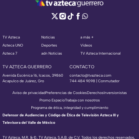
TV Azteca
Noticias
a más +
Azteca UNO
Deportes
Videos
Azteca 7
adn Noticias
TV Azteca Internacional
TV AZTECA GUERRERO
CONTACTO
Avenida Escénica 16, Icacos, 39860
contacto@tvazteca.com
Acapulco de Juárez, Gro
744 484 9098 | Conmutador
Aviso de privacidad
Preferencias de Cookies
Derechos
Inversionistas
Promo Espacio
Trabaja con nosotros
Programa de ética, integridad y cumplimiento
Defensor de Audiencias y Código de Ética de Televisión Azteca III y
Televisora del Valle de México
TV Azteca, M.R. & ©, TV Azteca, S.A.B. de C.V. Todos los derechos reservados,