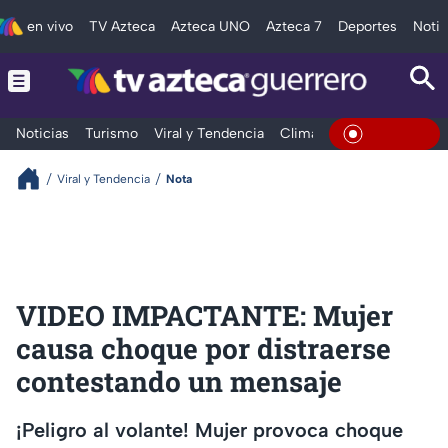
en vivo
TV Azteca
Azteca UNO
Azteca 7
Deportes
Notic
Noticias
Turismo
Viral y Tendencia
Clima
Deportes
Espec
En Vivo
Viral y Tendencia
Nota
VIDEO IMPACTANTE: Mujer
causa choque por distraerse
contestando un mensaje
¡Peligro al volante! Mujer provoca choque