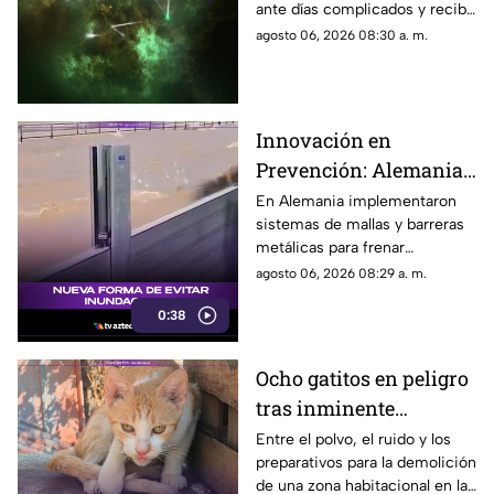
ante días complicados y recibir
una buena noticia que
agosto 06, 2026 08:30 a. m.
cambiará tu ánimo.
Innovación en
Prevención: Alemania
Implementa Barreras
En Alemania implementaron
sistemas de mallas y barreras
Metálicas contra
metálicas para frenar
Inundaciones
inundaciones, lodo y
agosto 06, 2026 08:29 a. m.
escombros.
0:38
Ocho gatitos en peligro
tras inminente
demolición en la
Entre el polvo, el ruido y los
preparativos para la demolición
colonia San Agustín de
de una zona habitacional en la