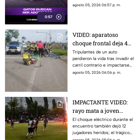
Acapulco
colonia San Agustín, una
agosto 05, 2026 06:57 p. m.
colonia de felinos enfrenta una
0:57
crítica situación de
supervivencia.
VIDEO: aparatoso
choque frontal deja 4
muertos de una familia
Tripulantes de un auto
perdieron la vida tras invadir el
carril contrario e impactarse
contra un camión de ganado.
agosto 05, 2026 06:06 p. m.
IMPACTANTE VIDEO:
rayo mata a joven
futbolista en pleno
El choque eléctrico durante el
encuentro también dejó 12
partido
jugadores heridos; el trágico
momento quedó grabado.