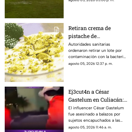
agosto 05, 2026 05:06 p. m.
Retiran crema de
pistache de
supermercados por
Autoridades sanitarias
ordenaron retirar un lote por
salmonela
contaminación con la bacteria;
revisa los códigos del producto
agosto 05, 2026 12:37 p. m.
afectado.
Ej3cut4n a César
Gastelum en Culiacán:
El influencer había
El influencer César Gastelum
fue asesinado a balazos por
manifestado tener
sujetos encapuchados a las
miedo
afueras de un restaurante en
agosto 05, 2026 11:46 a. m.