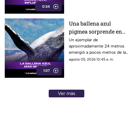
Culiacán, Sinaloa, tras haber
0:34
advertido previamente que lo
venían siguiendo.
Una ballena azul
pigmea sorprende en
las costas de Australia
Un ejemplar de
aproximadamente 24 metros
emergió a pocos metros de la
superficie cerca del muelle
agosto 05, 2026 10:45 a. m.
Busselton, dejando
1:07
maravillados a turistas,
científicos y habitantes locales.
Ver más