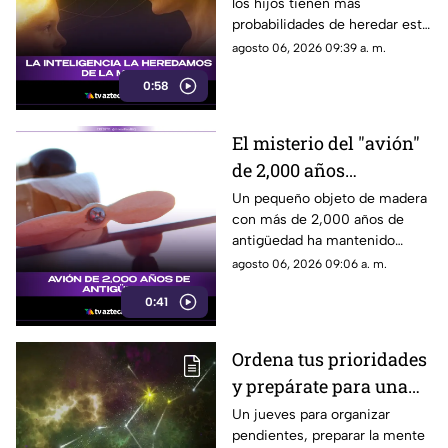
los hijos tienen más
maternos
probabilidades de heredar este
rasgo de sus madres gracias al
agosto 06, 2026 09:39 a. m.
cromosoma X y su activación
0:58
en la corteza cerebral.
El misterio del "avión"
de 2,000 años
descubierto en el
Un pequeño objeto de madera
con más de 2,000 años de
antiguo Egipto
antigüedad ha mantenido
perplejos a los científicos por
agosto 06, 2026 09:06 a. m.
su gran parecido con una
0:41
aeronave moderna.
Ordena tus prioridades
y prepárate para una
sorpresa muy positiva
Un jueves para organizar
pendientes, preparar la mente