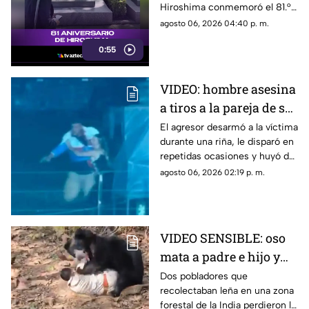
Hiroshima conmemoró el 81.°
aniversario del devastador
agosto 06, 2026 04:40 p. m.
bombardeo atómico
0:55
perpetrado por Estados Unidos
en 1945.
VIDEO: hombre asesina
a tiros a la pareja de su
ex tras pelea en rodeo
El agresor desarmó a la víctima
durante una riña, le disparó en
repetidas ocasiones y huyó de
la escena.
agosto 06, 2026 02:19 p. m.
VIDEO SENSIBLE: oso
mata a padre e hijo y
deja a una persona
Dos pobladores que
recolectaban leña en una zona
herida
forestal de la India perdieron la