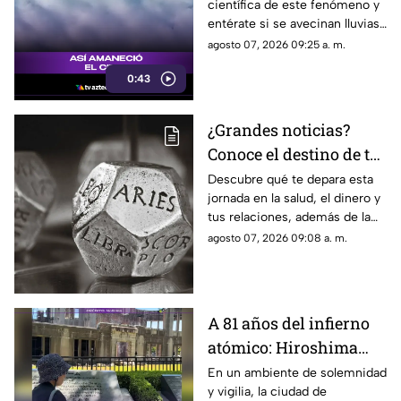
científica de este fenómeno y
espera en el clima?
entérate si se avecinan lluvias
o buen tiempo.
agosto 07, 2026 09:25 a. m.
0:43
¿Grandes noticias?
Conoce el destino de tu
signo para este viernes
Descubre qué te depara esta
jornada en la salud, el dinero y
tus relaciones, además de la
palabra clave para guiar tus
agosto 07, 2026 09:08 a. m.
decisiones hoy.
A 81 años del infierno
atómico: Hiroshima
exige a las potencias el
En un ambiente de solemnidad
y vigilia, la ciudad de
fin de la era nuclear