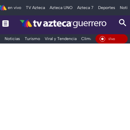
en vivo
TV Azteca
Azteca UNO
Azteca 7
Deportes
Notic
Noticias
Turismo
Viral y Tendencia
Clima
Deportes
Espec
En Vivo