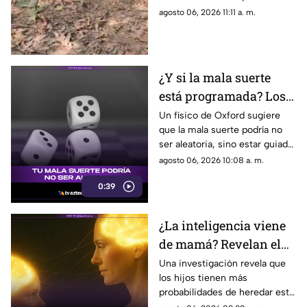
vida; un oficial fue reportado
agosto 06, 2026 11:11 a. m.
con lesiones graves.
¿Y si la mala suerte
está programada? Los
patrones ocultos detrás
Un físico de Oxford sugiere
que la mala suerte podría no
del azar
ser aleatoria, sino estar guiada
por leyes ocultas y fuerzas
agosto 06, 2026 10:08 a. m.
invisibles del universo.
0:39
¿La inteligencia viene
de mamá? Revelan el
rol clave de los genes
Una investigación revela que
los hijos tienen más
maternos
probabilidades de heredar este
rasgo de sus madres gracias al