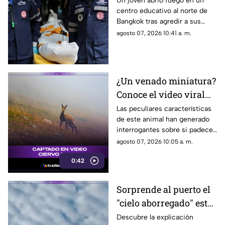
Un joven abrió fuego en un
centro educativo al norte de
en tiroteo
Bangkok tras agredir a sus
familiares; el incidente dejó
agosto 07, 2026 10:41 a. m.
más de 30 personas
lesionadas.
¿Un venado miniatura?
Conoce el video viral
que causa asombro en
Las peculiares características
de este animal han generado
redes sociales
interrogantes sobre si padece
una malformación congénita.
agosto 07, 2026 10:05 a. m.
0:42
Sorprende al puerto el
"cielo aborregado" este
viernes: ¿Qué nos
Descubre la explicación