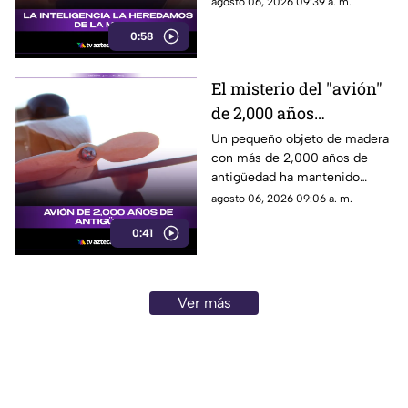
agosto 06, 2026 09:39 a. m.
cromosoma X y su activación
0:58
en la corteza cerebral.
El misterio del "avión"
de 2,000 años
descubierto en el
Un pequeño objeto de madera
con más de 2,000 años de
antiguo Egipto
antigüedad ha mantenido
perplejos a los científicos por
agosto 06, 2026 09:06 a. m.
su gran parecido con una
0:41
aeronave moderna.
Ver más