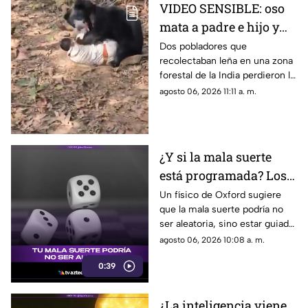
VIDEO SENSIBLE: oso
mata a padre e hijo y
deja a una persona
Dos pobladores que
recolectaban leña en una zona
herida
forestal de la India perdieron la
vida; un oficial fue reportado
agosto 06, 2026 11:11 a. m.
con lesiones graves.
¿Y si la mala suerte
está programada? Los
patrones ocultos detrás
Un físico de Oxford sugiere
que la mala suerte podría no
del azar
ser aleatoria, sino estar guiada
por leyes ocultas y fuerzas
agosto 06, 2026 10:08 a. m.
invisibles del universo.
0:39
¿La inteligencia viene