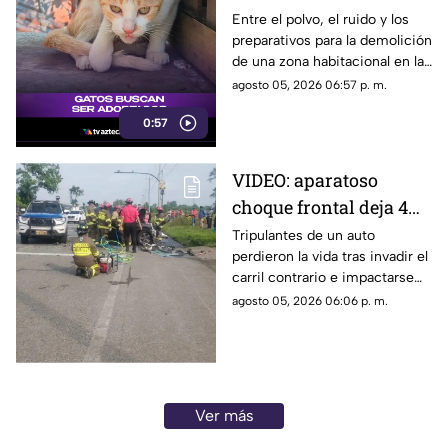
demolición en la
Entre el polvo, el ruido y los
preparativos para la demolición
colonia San Agustín de
de una zona habitacional en la
Acapulco
colonia San Agustín, una
agosto 05, 2026 06:57 p. m.
colonia de felinos enfrenta una
0:57
crítica situación de
supervivencia.
VIDEO: aparatoso
choque frontal deja 4
muertos de una familia
Tripulantes de un auto
perdieron la vida tras invadir el
carril contrario e impactarse
contra un camión de ganado.
agosto 05, 2026 06:06 p. m.
Ver más