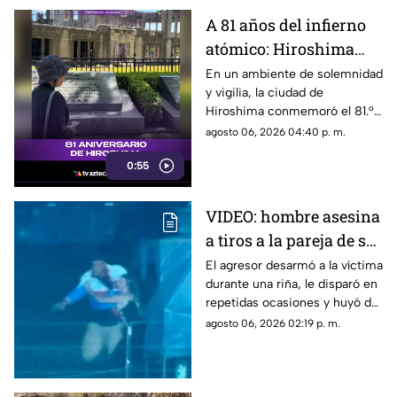
A 81 años del infierno
atómico: Hiroshima
exige a las potencias el
En un ambiente de solemnidad
y vigilia, la ciudad de
fin de la era nuclear
Hiroshima conmemoró el 81.°
aniversario del devastador
agosto 06, 2026 04:40 p. m.
bombardeo atómico
0:55
perpetrado por Estados Unidos
en 1945.
VIDEO: hombre asesina
a tiros a la pareja de su
ex tras pelea en rodeo
El agresor desarmó a la víctima
durante una riña, le disparó en
repetidas ocasiones y huyó de
la escena.
agosto 06, 2026 02:19 p. m.