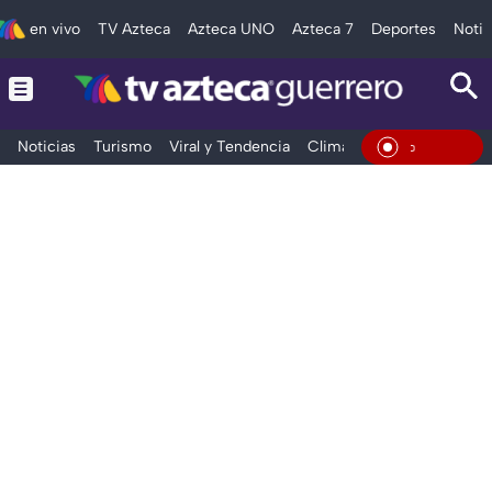
en vivo
TV Azteca
Azteca UNO
Azteca 7
Deportes
Notic
Noticias
Turismo
Viral y Tendencia
Clima
Deportes
Espec
En Vivo