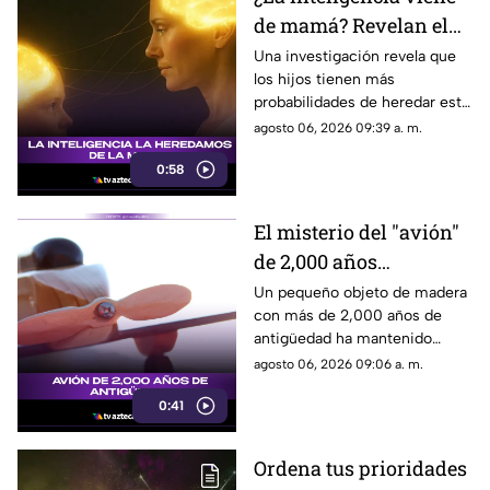
de mamá? Revelan el
rol clave de los genes
Una investigación revela que
los hijos tienen más
maternos
probabilidades de heredar este
rasgo de sus madres gracias al
agosto 06, 2026 09:39 a. m.
cromosoma X y su activación
0:58
en la corteza cerebral.
El misterio del "avión"
de 2,000 años
descubierto en el
Un pequeño objeto de madera
con más de 2,000 años de
antiguo Egipto
antigüedad ha mantenido
perplejos a los científicos por
agosto 06, 2026 09:06 a. m.
su gran parecido con una
0:41
aeronave moderna.
Ordena tus prioridades