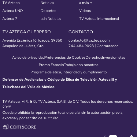
TV Azteca
Noticias
a más +
Azteca UNO
Deportes
Videos
Azteca 7
adn Noticias
TV Azteca Internacional
TV AZTECA GUERRERO
CONTACTO
Avenida Escénica 16, Icacos, 39860
contacto@tvazteca.com
Acapulco de Juárez, Gro
744 484 9098 | Conmutador
Aviso de privacidad
Preferencias de Cookies
Derechos
Inversionistas
Promo Espacio
Trabaja con nosotros
Programa de ética, integridad y cumplimiento
Defensor de Audiencias y Código de Ética de Televisión Azteca III y
Televisora del Valle de México
TV Azteca, M.R. & ©, TV Azteca, S.A.B. de C.V. Todos los derechos reservados,
2025.
Queda prohibida la reproducción total o parcial sin la autorización previa,
expresa y por escrito de su titular.