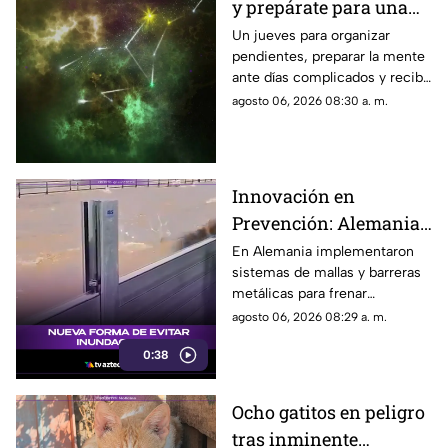
y prepárate para una
sorpresa muy positiva
Un jueves para organizar
pendientes, preparar la mente
ante días complicados y recibir
una buena noticia que
agosto 06, 2026 08:30 a. m.
cambiará tu ánimo.
Innovación en
Prevención: Alemania
Implementa Barreras
En Alemania implementaron
sistemas de mallas y barreras
Metálicas contra
metálicas para frenar
Inundaciones
inundaciones, lodo y
agosto 06, 2026 08:29 a. m.
escombros.
0:38
Ocho gatitos en peligro
tras inminente