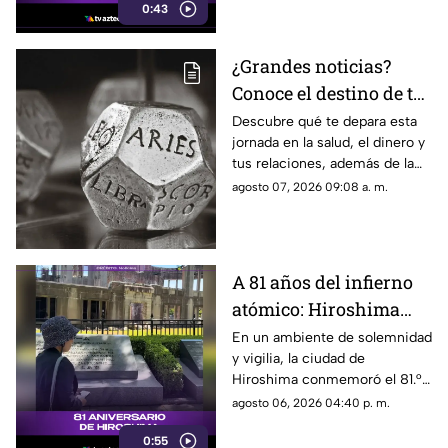
0:43
¿Grandes noticias?
Conoce el destino de tu
signo para este viernes
Descubre qué te depara esta
jornada en la salud, el dinero y
tus relaciones, además de la
palabra clave para guiar tus
agosto 07, 2026 09:08 a. m.
decisiones hoy.
A 81 años del infierno
atómico: Hiroshima
exige a las potencias el
En un ambiente de solemnidad
y vigilia, la ciudad de
fin de la era nuclear
Hiroshima conmemoró el 81.°
aniversario del devastador
agosto 06, 2026 04:40 p. m.
bombardeo atómico
0:55
perpetrado por Estados Unidos