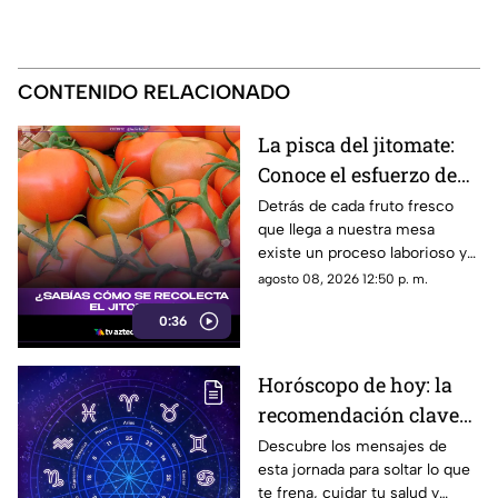
CONTENIDO RELACIONADO
La pisca del jitomate:
Conoce el esfuerzo de
los jornaleros y el
Detrás de cada fruto fresco
que llega a nuestra mesa
cuidado en el campo
existe un proceso laborioso y
tradicional conocido como la
agosto 08, 2026 12:50 p. m.
pisca. Conoce los detalles de
0:36
esta técnica de recolección
manual.
Horóscopo de hoy: la
recomendación clave
para tu signo este
Descubre los mensajes de
esta jornada para soltar lo que
sábado
te frena, cuidar tu salud y