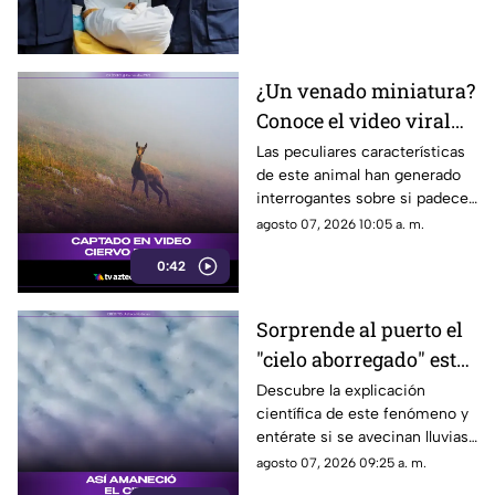
más de 30 personas
lesionadas.
¿Un venado miniatura?
Conoce el video viral
que causa asombro en
Las peculiares características
de este animal han generado
redes sociales
interrogantes sobre si padece
una malformación congénita.
agosto 07, 2026 10:05 a. m.
0:42
Sorprende al puerto el
"cielo aborregado" este
viernes: ¿Qué nos
Descubre la explicación
científica de este fenómeno y
espera en el clima?
entérate si se avecinan lluvias
o buen tiempo.
agosto 07, 2026 09:25 a. m.