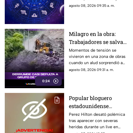
renovar tu energía en la playa o
agosto 08, 2026 09:35 a. m.
la montaña.
Milagro en la obra:
Trabajadores se salvan
de milagro tras
Momentos de tensión se
vivieron en una zona de obras
aparatoso derrumbe de
cuando un alud sorprendió a
tierra
los presentes, quienes
agosto 08, 2026 09:31 a. m.
esquivaron por muy poco
0:24
quedar atrapados bajo los
escombros.
Popular bloguero
estadounidense
aparece con severas
Perez Hilton desató polémica
tras aparecer con severas
heridas en un LIVE;
heridas durante un live en
¿buscaba interacción?