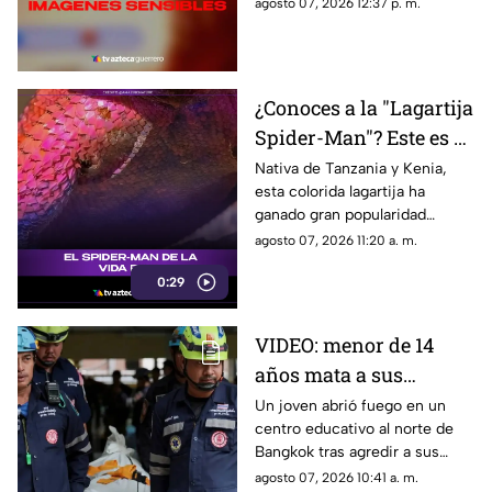
TikTok. El video abrió un
agosto 07, 2026 12:37 p. m.
intenso debate.
¿Conoces a la "Lagartija
Spider-Man"? Este es el
reptil con los colores
Nativa de Tanzania y Kenia,
esta colorida lagartija ha
del superhéroe
ganado gran popularidad
debido a su increíble parecido
agosto 07, 2026 11:20 a. m.
con el icónico superhéroe.
0:29
VIDEO: menor de 14
años mata a sus
abuelos y 5 profesores
Un joven abrió fuego en un
centro educativo al norte de
en tiroteo
Bangkok tras agredir a sus
familiares; el incidente dejó
agosto 07, 2026 10:41 a. m.