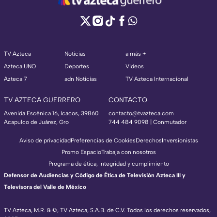
TV Azteca
Noticias
a más +
Azteca UNO
Deportes
Videos
Azteca 7
adn Noticias
TV Azteca Internacional
TV AZTECA GUERRERO
CONTACTO
Avenida Escénica 16, Icacos, 39860
contacto@tvazteca.com
Acapulco de Juárez, Gro
744 484 9098 | Conmutador
Aviso de privacidad
Preferencias de Cookies
Derechos
Inversionistas
Promo Espacio
Trabaja con nosotros
Programa de ética, integridad y cumplimiento
Defensor de Audiencias y Código de Ética de Televisión Azteca III y
Televisora del Valle de México
TV Azteca, M.R. & ©, TV Azteca, S.A.B. de C.V. Todos los derechos reservados,