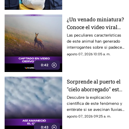
lesionadas.
¿Un venado miniatura?
Conoce el video viral
que causa asombro en
Las peculiares características
de este animal han generado
redes sociales
interrogantes sobre si padece
una malformación congénita.
agosto 07, 2026 10:05 a. m.
0:42
Sorprende al puerto el
"cielo aborregado" este
viernes: ¿Qué nos
Descubre la explicación
científica de este fenómeno y
espera en el clima?
entérate si se avecinan lluvias
o buen tiempo.
agosto 07, 2026 09:25 a. m.
0:43