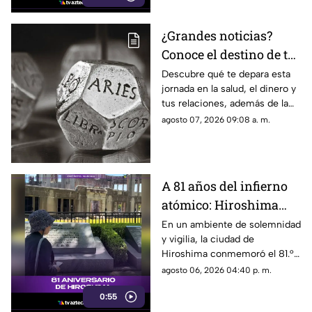
¿Grandes noticias?
Conoce el destino de tu
signo para este viernes
Descubre qué te depara esta
jornada en la salud, el dinero y
tus relaciones, además de la
palabra clave para guiar tus
agosto 07, 2026 09:08 a. m.
decisiones hoy.
A 81 años del infierno
atómico: Hiroshima
exige a las potencias el
En un ambiente de solemnidad
y vigilia, la ciudad de
fin de la era nuclear
Hiroshima conmemoró el 81.°
aniversario del devastador
agosto 06, 2026 04:40 p. m.
bombardeo atómico
0:55
perpetrado por Estados Unidos