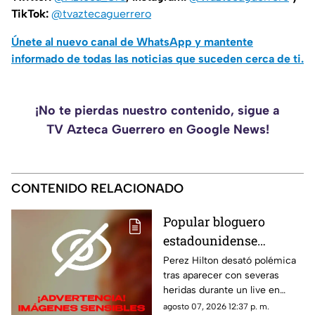
TikTok:
@tvaztecaguerrero
Únete al nuevo canal de WhatsApp y mantente
informado de todas las noticias que suceden cerca de ti.
¡No te pierdas nuestro contenido, sigue a
TV Azteca Guerrero en Google News!
CONTENIDO RELACIONADO
Popular bloguero
estadounidense
aparece con severas
Perez Hilton desató polémica
tras aparecer con severas
heridas en un LIVE;
heridas durante un live en
¿buscaba interacción?
TikTok. El video abrió un
agosto 07, 2026 12:37 p. m.