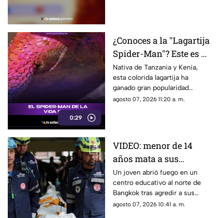
intenso debate.
¿Conoces a la "Lagartija
Spider-Man"? Este es el
reptil con los colores
Nativa de Tanzania y Kenia,
esta colorida lagartija ha
del superhéroe
ganado gran popularidad
debido a su increíble parecido
agosto 07, 2026 11:20 a. m.
con el icónico superhéroe.
0:29
VIDEO: menor de 14
años mata a sus
abuelos y 5 profesores
Un joven abrió fuego en un
centro educativo al norte de
en tiroteo
Bangkok tras agredir a sus
familiares; el incidente dejó
agosto 07, 2026 10:41 a. m.
más de 30 personas