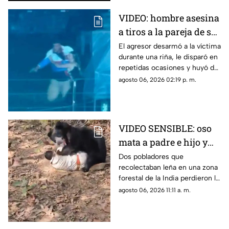
en 1945.
VIDEO: hombre asesina
a tiros a la pareja de su
ex tras pelea en rodeo
El agresor desarmó a la víctima
durante una riña, le disparó en
repetidas ocasiones y huyó de
la escena.
agosto 06, 2026 02:19 p. m.
VIDEO SENSIBLE: oso
mata a padre e hijo y
deja a una persona
Dos pobladores que
recolectaban leña en una zona
herida
forestal de la India perdieron la
vida; un oficial fue reportado
agosto 06, 2026 11:11 a. m.
con lesiones graves.