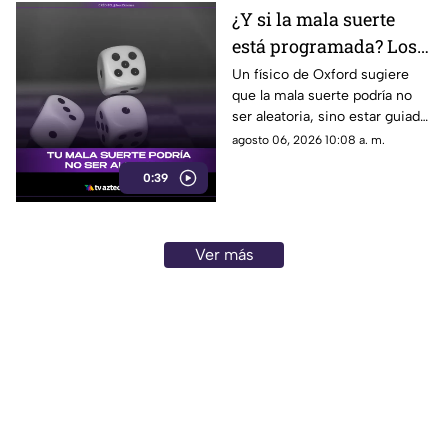
¿Y si la mala suerte
está programada? Los
patrones ocultos detrás
Un físico de Oxford sugiere
que la mala suerte podría no
del azar
ser aleatoria, sino estar guiada
por leyes ocultas y fuerzas
agosto 06, 2026 10:08 a. m.
invisibles del universo.
0:39
Ver más