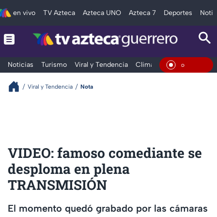
en vivo
TV Azteca
Azteca UNO
Azteca 7
Deportes
Notic
Noticias
Turismo
Viral y Tendencia
Clima
Deportes
Espec
En Vivo
Viral y Tendencia
Nota
VIDEO: famoso comediante se
desploma en plena
TRANSMISIÓN
El momento quedó grabado por las cámaras