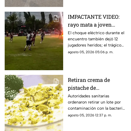
IMPACTANTE VIDEO:
rayo mata a joven
futbolista en pleno
El choque eléctrico durante el
encuentro también dejó 12
partido
jugadores heridos; el trágico
momento quedó grabado.
agosto 05, 2026 05:06 p. m.
Retiran crema de
pistache de
supermercados por
Autoridades sanitarias
ordenaron retirar un lote por
salmonela
contaminación con la bacteria;
revisa los códigos del producto
agosto 05, 2026 12:37 p. m.
afectado.