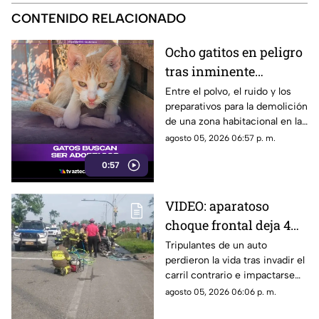
CONTENIDO RELACIONADO
Ocho gatitos en peligro
tras inminente
demolición en la
Entre el polvo, el ruido y los
preparativos para la demolición
colonia San Agustín de
de una zona habitacional en la
Acapulco
colonia San Agustín, una
agosto 05, 2026 06:57 p. m.
colonia de felinos enfrenta una
0:57
crítica situación de
supervivencia.
VIDEO: aparatoso
choque frontal deja 4
muertos de una familia
Tripulantes de un auto
perdieron la vida tras invadir el
carril contrario e impactarse
contra un camión de ganado.
agosto 05, 2026 06:06 p. m.