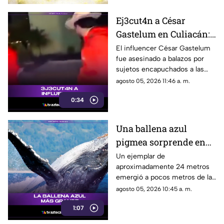
Ej3cut4n a César
Gastelum en Culiacán:
El influencer había
El influencer César Gastelum
fue asesinado a balazos por
manifestado tener
sujetos encapuchados a las
miedo
afueras de un restaurante en
agosto 05, 2026 11:46 a. m.
Culiacán, Sinaloa, tras haber
0:34
advertido previamente que lo
venían siguiendo.
Una ballena azul
pigmea sorprende en
las costas de Australia
Un ejemplar de
aproximadamente 24 metros
emergió a pocos metros de la
superficie cerca del muelle
agosto 05, 2026 10:45 a. m.
Busselton, dejando
1:07
maravillados a turistas,
científicos y habitantes locales.