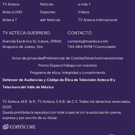
TV Azteca
Noticias
a más +
Azteca UNO
Deportes
Videos
Azteca 7
adn Noticias
TV Azteca Internacional
TV AZTECA GUERRERO
CONTACTO
Avenida Escénica 16, Icacos, 39860
contacto@tvazteca.com
Acapulco de Juárez, Gro
744 484 9098 | Conmutador
Aviso de privacidad
Preferencias de Cookies
Derechos
Inversionistas
Promo Espacio
Trabaja con nosotros
Programa de ética, integridad y cumplimiento
Defensor de Audiencias y Código de Ética de Televisión Azteca III y
Televisora del Valle de México
TV Azteca, M.R. & ©, TV Azteca, S.A.B. de C.V. Todos los derechos reservados,
2025.
Queda prohibida la reproducción total o parcial sin la autorización previa,
expresa y por escrito de su titular.