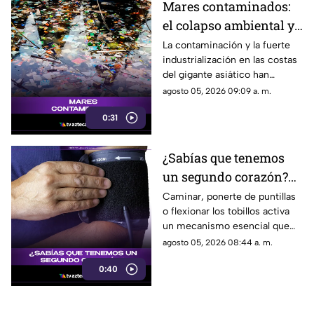
Mares contaminados:
el colapso ambiental y
pesquero en zonas
La contaminación y la fuerte
industrialización en las costas
costeras asiáticas
del gigante asiático han
colapsado sus ecosistemas
agosto 05, 2026 09:09 a. m.
marinos, obligando a las flotas
0:31
pesqueras a buscar otros
océanos.
¿Sabías que tenemos
un segundo corazón?
Descubre el rol vital de
Caminar, ponerte de puntillas
o flexionar los tobillos activa
tus pantorrillas
un mecanismo esencial que
reduce la carga de trabajo en
agosto 05, 2026 08:44 a. m.
tu corazón.
0:40