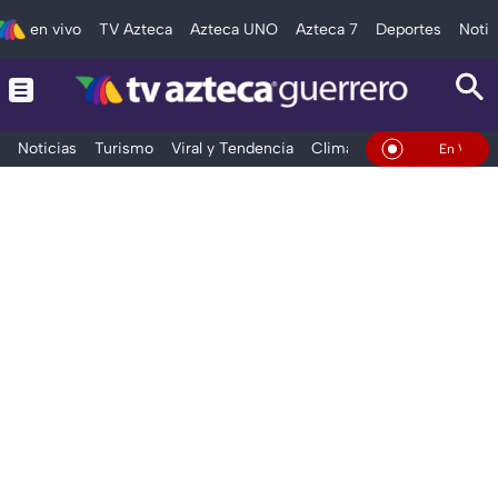
en vivo
TV Azteca
Azteca UNO
Azteca 7
Deportes
Notic
Noticias
Turismo
Viral y Tendencia
Clima
Deportes
Espec
En Vivo