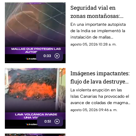
Seguridad vial en
zonas montañosas:
instalan mallas
En una importante autopista
de la India se implementó la
ciclónicas para frenar
instalación de mallas
caída de rocas
ciclónicas en los laterales
agosto 05, 2026 10:28 a. m.
montañosos para retener
0:33
escombros y rocas,
protegiendo a los
automovilistas de posibles
Imágenes impactantes:
deslaves.
flujo de lava destruye
viviendas en su
La violenta erupción en las
Islas Canarias ha provocado el
camino hacia la costa
avance de coladas de magma
que destruyen viviendas a su
agosto 05, 2026 09:46 a. m.
paso.
0:51