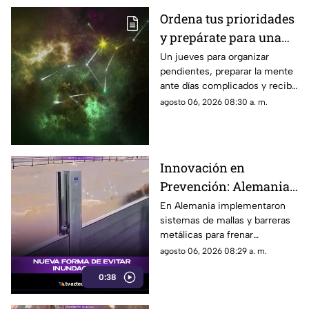
Ordena tus prioridades
y prepárate para una
sorpresa muy positiva
Un jueves para organizar
pendientes, preparar la mente
ante días complicados y recibir
una buena noticia que
agosto 06, 2026 08:30 a. m.
cambiará tu ánimo.
Innovación en
Prevención: Alemania
Implementa Barreras
En Alemania implementaron
sistemas de mallas y barreras
Metálicas contra
metálicas para frenar
Inundaciones
inundaciones, lodo y
agosto 06, 2026 08:29 a. m.
escombros.
0:38