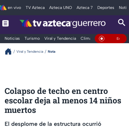
en vivo
TV Azteca
Azteca UNO
Azteca 7
Deportes
Notic
Noticias
Turismo
Viral y Tendencia
Clima
Deportes
Espec
En Vivo
Viral y Tendencia
Nota
Colapso de techo en centro
escolar deja al menos 14 niños
muertos
El desplome de la estructura ocurrió