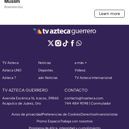
TV Azteca
Noticias
a más +
Azteca UNO
Deportes
Videos
Azteca 7
adn Noticias
TV Azteca Internacional
TV AZTECA GUERRERO
CONTACTO
Avenida Escénica 16, Icacos, 39860
contacto@tvazteca.com
Acapulco de Juárez, Gro
744 484 9098 | Conmutador
Aviso de privacidad
Preferencias de Cookies
Derechos
Inversionistas
Promo Espacio
Trabaja con nosotros
Programa de ética, integridad y cumplimiento