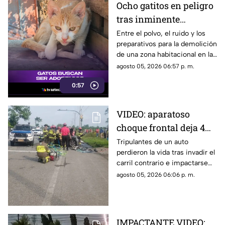
Ocho gatitos en peligro
tras inminente
demolición en la
Entre el polvo, el ruido y los
preparativos para la demolición
colonia San Agustín de
de una zona habitacional en la
Acapulco
colonia San Agustín, una
agosto 05, 2026 06:57 p. m.
colonia de felinos enfrenta una
0:57
crítica situación de
supervivencia.
VIDEO: aparatoso
choque frontal deja 4
muertos de una familia
Tripulantes de un auto
perdieron la vida tras invadir el
carril contrario e impactarse
contra un camión de ganado.
agosto 05, 2026 06:06 p. m.
IMPACTANTE VIDEO: