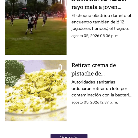
rayo mata a joven
futbolista en pleno
El choque eléctrico durante el
encuentro también dejó 12
partido
jugadores heridos; el trágico
momento quedó grabado.
agosto 05, 2026 05:06 p. m.
Retiran crema de
pistache de
supermercados por
Autoridades sanitarias
ordenaron retirar un lote por
salmonela
contaminación con la bacteria;
revisa los códigos del producto
agosto 05, 2026 12:37 p. m.
afectado.
Ver más