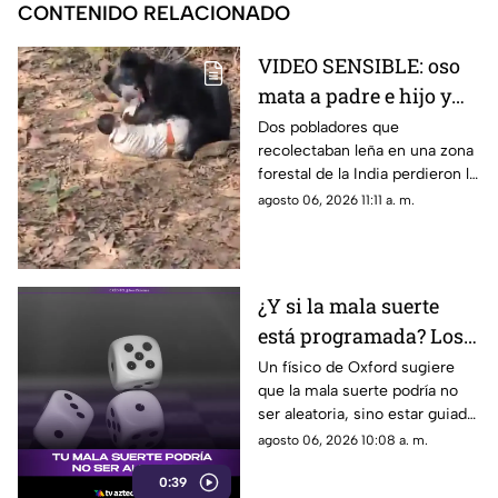
CONTENIDO RELACIONADO
VIDEO SENSIBLE: oso
mata a padre e hijo y
deja a una persona
Dos pobladores que
recolectaban leña en una zona
herida
forestal de la India perdieron la
vida; un oficial fue reportado
agosto 06, 2026 11:11 a. m.
con lesiones graves.
¿Y si la mala suerte
está programada? Los
patrones ocultos detrás
Un físico de Oxford sugiere
que la mala suerte podría no
del azar
ser aleatoria, sino estar guiada
por leyes ocultas y fuerzas
agosto 06, 2026 10:08 a. m.
invisibles del universo.
0:39