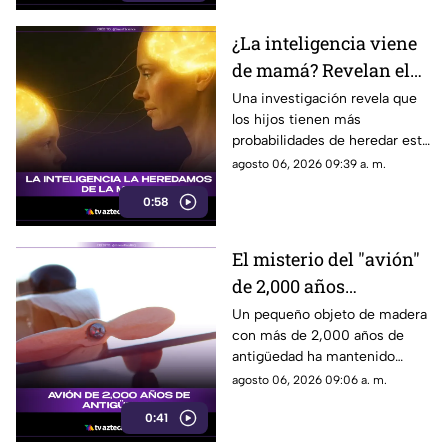
¿La inteligencia viene
de mamá? Revelan el
rol clave de los genes
Una investigación revela que
los hijos tienen más
maternos
probabilidades de heredar este
rasgo de sus madres gracias al
agosto 06, 2026 09:39 a. m.
cromosoma X y su activación
0:58
en la corteza cerebral.
El misterio del "avión"
de 2,000 años
descubierto en el
Un pequeño objeto de madera
con más de 2,000 años de
antiguo Egipto
antigüedad ha mantenido
perplejos a los científicos por
agosto 06, 2026 09:06 a. m.
su gran parecido con una
0:41
aeronave moderna.