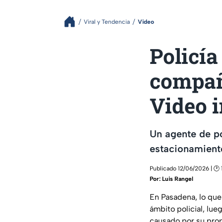
Viral y Tendencia
Video
Policía
compañ
Video 
Un agente de po
estacionamient
Publicado 12/06/2026 | 🕑 
Por:
Luis Rangel
En Pasadena, lo que
ámbito policial, lu
causado por su pro