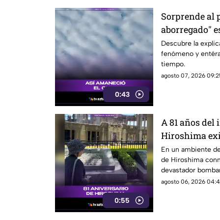
Sorprende al p
aborregado" es
espera en el c
Descubre la explic
fenómeno y entérat
tiempo.
agosto 07, 2026 09:25
0:43
A 81 años del 
Hiroshima exig
de la era nucl
En un ambiente de 
de Hiroshima conm
devastador bombar
Estados Unidos en
agosto 06, 2026 04:4
0:55