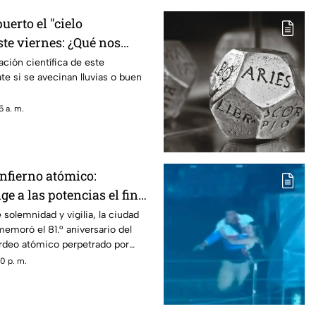
uerto el "cielo
te viernes: ¿Qué nos
lima?
ación científica de este
e si se avecinan lluvias o buen
 a. m.
infierno atómico:
e a las potencias el fin
ear
solemnidad y vigilia, la ciudad
emoró el 81.° aniversario del
deo atómico perpetrado por
 1945.
0 p. m.