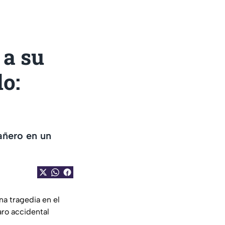
 a su
o:
añero en un
a tragedia en el
aro accidental