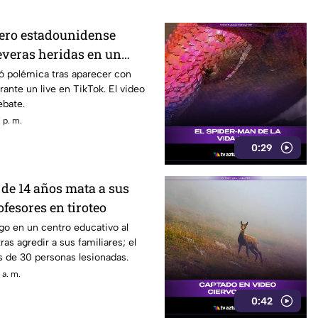
ero estadounidense
everas heridas en un
a interacción?
ó polémica tras aparecer con
rante un live en TikTok. El video
ebate.
 p. m.
0:29
de 14 años mata a sus
ofesores en tiroteo
go en un centro educativo al
as agredir a sus familiares; el
s de 30 personas lesionadas.
 a. m.
0:42