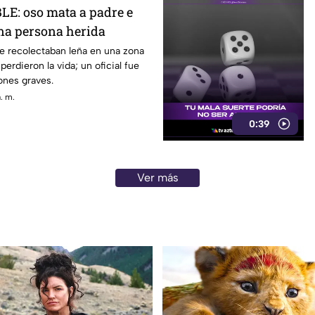
E: oso mata a padre e
una persona herida
e recolectaban leña en una zona
 perdieron la vida; un oficial fue
ones graves.
a. m.
0:39
Ver más