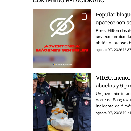
CONTENIDO RELACIONADO
Popular blogu
aparece con s
LIVE; ¿buscab
Perez Hilton desat
severas heridas du
abrió un intenso d
agosto 07, 2026 12:37
VIDEO: menor 
abuelos y 5 pr
Un joven abrió fue
norte de Bangkok tr
incidente dejó má
agosto 07, 2026 10:41