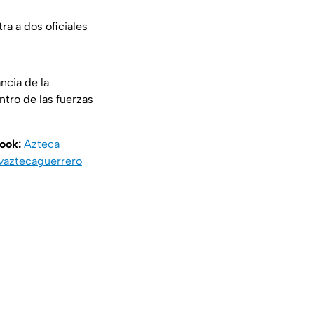
a a dos oficiales
ncia de la
tro de las fuerzas
book:
Azteca
vaztecaguerrero