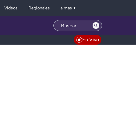
Regionales
Videos
a más +
En Vivo