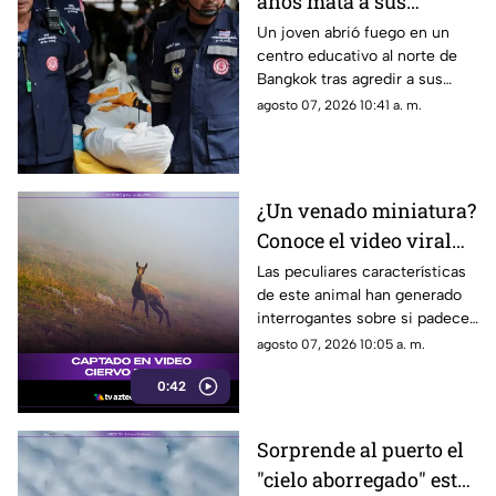
años mata a sus
abuelos y 5 profesores
Un joven abrió fuego en un
centro educativo al norte de
en tiroteo
Bangkok tras agredir a sus
familiares; el incidente dejó
agosto 07, 2026 10:41 a. m.
más de 30 personas
lesionadas.
¿Un venado miniatura?
Conoce el video viral
que causa asombro en
Las peculiares características
de este animal han generado
redes sociales
interrogantes sobre si padece
una malformación congénita.
agosto 07, 2026 10:05 a. m.
0:42
Sorprende al puerto el
"cielo aborregado" este