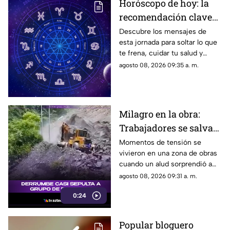
Horóscopo de hoy: la
recomendación clave
para tu signo este
Descubre los mensajes de
esta jornada para soltar lo que
sábado
te frena, cuidar tu salud y
renovar tu energía en la playa o
agosto 08, 2026 09:35 a. m.
la montaña.
Milagro en la obra:
Trabajadores se salvan
de milagro tras
Momentos de tensión se
vivieron en una zona de obras
aparatoso derrumbe de
cuando un alud sorprendió a
tierra
los presentes, quienes
agosto 08, 2026 09:31 a. m.
esquivaron por muy poco
0:24
quedar atrapados bajo los
escombros.
Popular bloguero