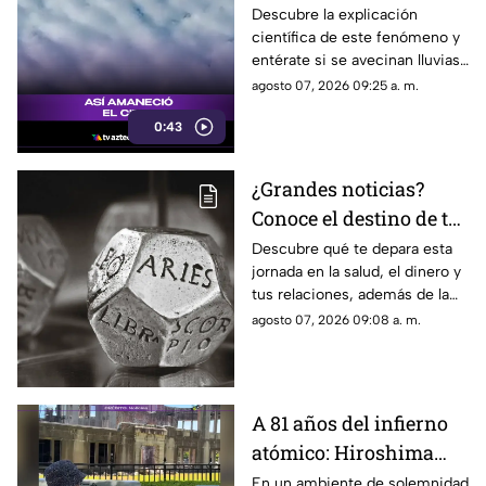
viernes: ¿Qué nos
Descubre la explicación
científica de este fenómeno y
espera en el clima?
entérate si se avecinan lluvias
o buen tiempo.
agosto 07, 2026 09:25 a. m.
0:43
¿Grandes noticias?
Conoce el destino de tu
signo para este viernes
Descubre qué te depara esta
jornada en la salud, el dinero y
tus relaciones, además de la
palabra clave para guiar tus
agosto 07, 2026 09:08 a. m.
decisiones hoy.
A 81 años del infierno
atómico: Hiroshima
exige a las potencias el
En un ambiente de solemnidad