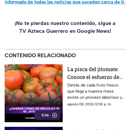
informado de todas las noticias que suceden cerca de ti.
¡No te pierdas nuestro contenido, sigue a
TV Azteca Guerrero en Google News!
CONTENIDO RELACIONADO
La pisca del jitomate:
Conoce el esfuerzo de
los jornaleros y el
Detrás de cada fruto fresco
que llega a nuestra mesa
cuidado en el campo
existe un proceso laborioso y
tradicional conocido como la
agosto 08, 2026 12:50 p. m.
pisca. Conoce los detalles de
0:36
esta técnica de recolección
manual.