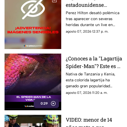
estadounidense
aparece con severas
Perez Hilton desató polémica
tras aparecer con severas
heridas en un LIVE;
heridas durante un live en
¿buscaba interacción?
TikTok. El video abrió un
agosto 07, 2026 12:37 p. m.
intenso debate.
¿Conoces a la "Lagartija
Spider-Man"? Este es el
reptil con los colores
Nativa de Tanzania y Kenia,
esta colorida lagartija ha
del superhéroe
ganado gran popularidad
debido a su increíble parecido
agosto 07, 2026 11:20 a. m.
con el icónico superhéroe.
0:29
VIDEO: menor de 14