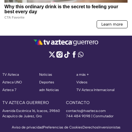
TV Azteca
Noticias
a más +
Azteca UNO
Deportes
Videos
Azteca 7
adn Noticias
TV Azteca Internacional
TV AZTECA GUERRERO
CONTACTO
Avenida Escénica 16, Icacos, 39860
contacto@tvazteca.com
Acapulco de Juárez, Gro
744 484 9098 | Conmutador
Aviso de privacidad
Preferencias de Cookies
Derechos
Inversionistas