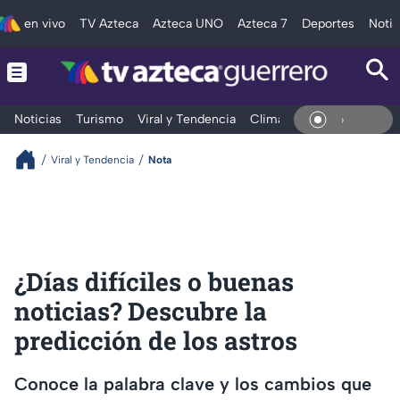
en vivo
TV Azteca
Azteca UNO
Azteca 7
Deportes
Notic
Noticias
Turismo
Viral y Tendencia
Clima
Deportes
Espec
En Vivo
Viral y Tendencia
Nota
¿Días difíciles o buenas
noticias? Descubre la
predicción de los astros
Conoce la palabra clave y los cambios que