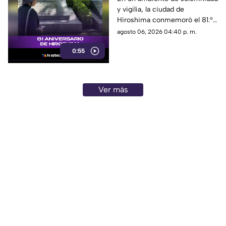
y vigilia, la ciudad de
fin de la era nuclear
Hiroshima conmemoró el 81.°
aniversario del devastador
agosto 06, 2026 04:40 p. m.
bombardeo atómico
0:55
perpetrado por Estados Unidos
en 1945.
Ver más