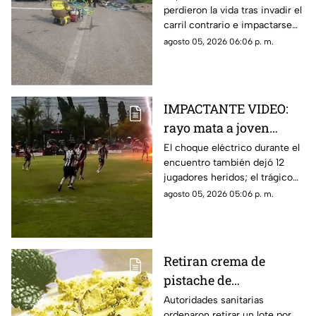
perdieron la vida tras invadir el
carril contrario e impactarse
contra un camión de ganado.
agosto 05, 2026 06:06 p. m.
IMPACTANTE VIDEO:
rayo mata a joven
futbolista en pleno
El choque eléctrico durante el
encuentro también dejó 12
partido
jugadores heridos; el trágico
momento quedó grabado.
agosto 05, 2026 05:06 p. m.
Retiran crema de
pistache de
supermercados por
Autoridades sanitarias
ordenaron retirar un lote por