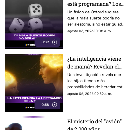
está programada? Los
patrones ocultos detrás
Un físico de Oxford sugiere
que la mala suerte podría no
del azar
ser aleatoria, sino estar guiada
por leyes ocultas y fuerzas
agosto 06, 2026 10:08 a. m.
invisibles del universo.
0:39
¿La inteligencia viene
de mamá? Revelan el
rol clave de los genes
Una investigación revela que
los hijos tienen más
maternos
probabilidades de heredar este
rasgo de sus madres gracias al
agosto 06, 2026 09:39 a. m.
cromosoma X y su activación
0:58
en la corteza cerebral.
El misterio del "avión"
de 2,000 años