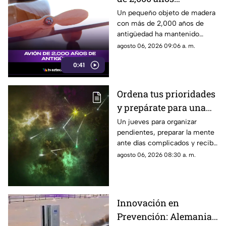
descubierto en el
Un pequeño objeto de madera
con más de 2,000 años de
antiguo Egipto
antigüedad ha mantenido
perplejos a los científicos por
agosto 06, 2026 09:06 a. m.
su gran parecido con una
0:41
aeronave moderna.
Ordena tus prioridades
y prepárate para una
sorpresa muy positiva
Un jueves para organizar
pendientes, preparar la mente
ante días complicados y recibir
una buena noticia que
agosto 06, 2026 08:30 a. m.
cambiará tu ánimo.
Innovación en
Prevención: Alemania