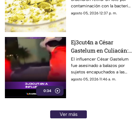
salmonela
contaminación con la bacteria;
revisa los códigos del producto
agosto 05, 2026 12:37 p. m.
afectado.
Ej3cut4n a César
Gastelum en Culiacán:
El influencer había
El influencer César Gastelum
fue asesinado a balazos por
manifestado tener
sujetos encapuchados a las
miedo
afueras de un restaurante en
agosto 05, 2026 11:46 a. m.
Culiacán, Sinaloa, tras haber
0:34
advertido previamente que lo
venían siguiendo.
Ver más