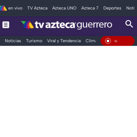
en vivo
TV Azteca
Azteca UNO
Azteca 7
Deportes
Notic
Noticias
Turismo
Viral y Tendencia
Clima
Deportes
Espec
En Viv