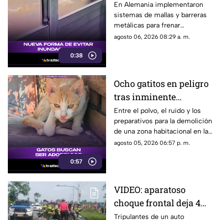
Implementa Barreras
En Alemania implementaron
sistemas de mallas y barreras
Metálicas contra
metálicas para frenar
Inundaciones
inundaciones, lodo y
agosto 06, 2026 08:29 a. m.
escombros.
0:38
Ocho gatitos en peligro
tras inminente
demolición en la
Entre el polvo, el ruido y los
preparativos para la demolición
colonia San Agustín de
de una zona habitacional en la
Acapulco
colonia San Agustín, una
agosto 05, 2026 06:57 p. m.
colonia de felinos enfrenta una
0:57
crítica situación de
supervivencia.
VIDEO: aparatoso
choque frontal deja 4
muertos de una familia
Tripulantes de un auto