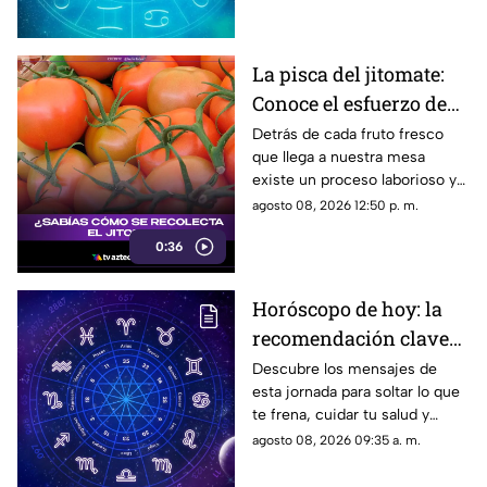
La pisca del jitomate:
Conoce el esfuerzo de
los jornaleros y el
Detrás de cada fruto fresco
que llega a nuestra mesa
cuidado en el campo
existe un proceso laborioso y
tradicional conocido como la
agosto 08, 2026 12:50 p. m.
pisca. Conoce los detalles de
0:36
esta técnica de recolección
manual.
Horóscopo de hoy: la
recomendación clave
para tu signo este
Descubre los mensajes de
esta jornada para soltar lo que
sábado
te frena, cuidar tu salud y
renovar tu energía en la playa o
agosto 08, 2026 09:35 a. m.
la montaña.