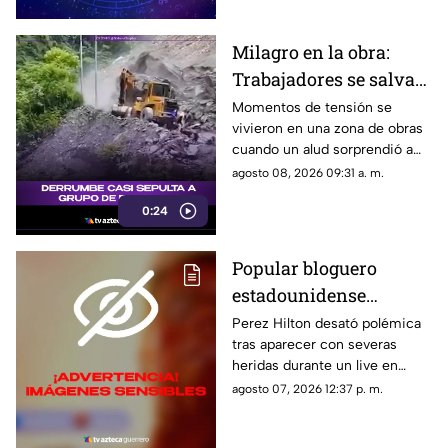
Milagro en la obra:
Trabajadores se salvan
de milagro tras
Momentos de tensión se
vivieron en una zona de obras
aparatoso derrumbe de
cuando un alud sorprendió a
tierra
los presentes, quienes
agosto 08, 2026 09:31 a. m.
esquivaron por muy poco
0:24
quedar atrapados bajo los
escombros.
Popular bloguero
estadounidense
aparece con severas
Perez Hilton desató polémica
tras aparecer con severas
heridas en un LIVE;
heridas durante un live en
¿buscaba interacción?
TikTok. El video abrió un
agosto 07, 2026 12:37 p. m.
intenso debate.