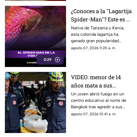
¿Conoces a la "Lagartija
Spider-Man"? Este es el
reptil con los colores
Nativa de Tanzania y Kenia,
esta colorida lagartija ha
del superhéroe
ganado gran popularidad
debido a su increíble parecido
agosto 07, 2026 11:20 a. m.
con el icónico superhéroe.
0:29
VIDEO: menor de 14
años mata a sus
abuelos y 5 profesores
Un joven abrió fuego en un
centro educativo al norte de
en tiroteo
Bangkok tras agredir a sus
familiares; el incidente dejó
agosto 07, 2026 10:41 a. m.
más de 30 personas
lesionadas.