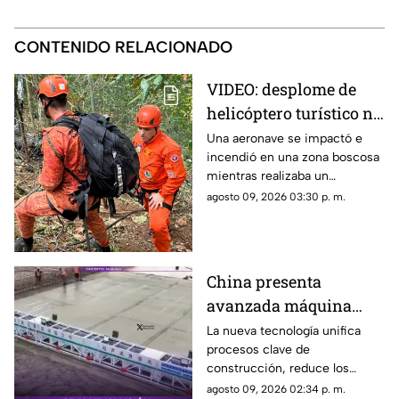
CONTENIDO RELACIONADO
VIDEO: desplome de
helicóptero turístico no
deja sobrevivientes
Una aeronave se impactó e
incendió en una zona boscosa
mientras realizaba un
recorrido; murió una familia
agosto 09, 2026 03:30 p. m.
que destejaría los 15 años de
una adolescente.
China presenta
avanzada máquina
automatizada para
La nueva tecnología unifica
procesos clave de
pavimentado de
construcción, reduce los
concreto
tiempos de obra a la mitad y
agosto 09, 2026 02:34 p. m.