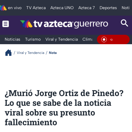
en vivo
TV Azteca
Azteca UNO
Azteca 7
Deportes
Notic
Noticias
Turismo
Viral y Tendencia
Clima
Deportes
Espec
En Vivo
Viral y Tendencia
Nota
¿Murió Jorge Ortiz de Pinedo?
Lo que se sabe de la noticia
viral sobre su presunto
fallecimiento