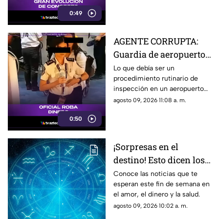
garantiza mayor resistencia
0:49
para el tráfico pesado.
AGENTE CORRUPTA:
Guardia de aeropuerto
se TRAGA el dinero de
Lo que debía ser un
procedimiento rutinario de
un pasajero en pleno
inspección en un aeropuerto
filtro de seguridad
internacional dio un giro
agosto 09, 2026 11:08 a. m.
insólito cuando una agente de
0:50
seguridad aeroportuaria fue
captada cometiendo un delito
en pleno filtro de revisión.
¡Sorpresas en el
destino! Esto dicen los
astros para ti este
Conoce las noticias que te
esperan este fin de semana en
domingo
el amor, el dinero y la salud.
agosto 09, 2026 10:02 a. m.