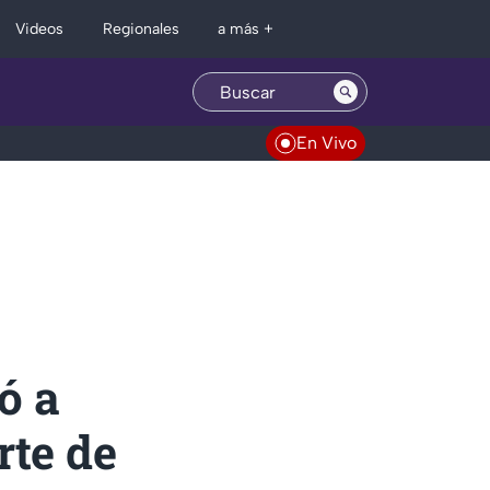
Regionales
Videos
a más +
En Vivo
ó a
rte de