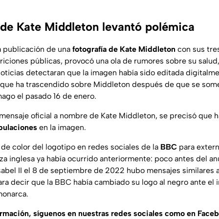
 de Kate Middleton levantó polémica
a publicación de una
fotografía de Kate Middleton
con sus tres
pariciones públicas, provocó una ola de rumores sobre su salud
noticias detectaran que la imagen había sido editada digitalme
 que ha trascendido sobre Middleton después de que se some
ago el pasado 16 de enero.
mensaje oficial a nombre de Kate Middleton, se precisó que ha
pulaciones
en la imagen.
de color del logotipo en redes sociales de la
BBC
para extern
a inglesa ya había ocurrido anteriormente: poco antes del anun
Isabel II el 8 de septiembre de 2022 hubo mensajes similares a
ara decir que la BBC había cambiado su logo al negro ante el
monarca.
ormación, síguenos en nuestras redes sociales como en Face