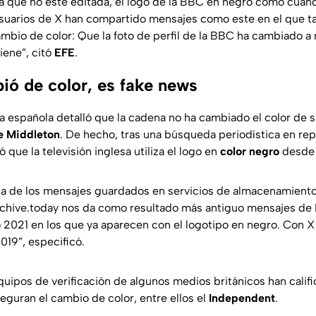
la que no esté editada, el logo de la BBC en negro como cuando
, usuarios de X han compartido mensajes como este en el que t
ambio de color: Que la foto de perfil de la BBC ha cambiado a
viene”, citó
EFE
.
ó de color, es fake news
a española detalló que la cadena no ha cambiado el color de s
e Middleton
. De hecho, tras una búsqueda periodística en rep
 que la televisión inglesa utiliza el logo en
color negro
desde 
sa de los mensajes guardados en servicios de almacenamient
hive.today nos da como resultado más antiguo mensajes de
 2021 en los que ya aparecen con el logotipo en negro. Con 
2019”, especificó.
equipos de verificación de algunos medios británicos han calif
eguran el cambio de color, entre ellos el
Independent
.