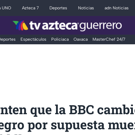
a UNO
Azteca 7
Deportes
Noticias
adn Noticias
eportes
Espectáculos
Policiaca
Oaxaca
MasterChef 24/7
nten que la BBC cambi
egro por supuesta mue