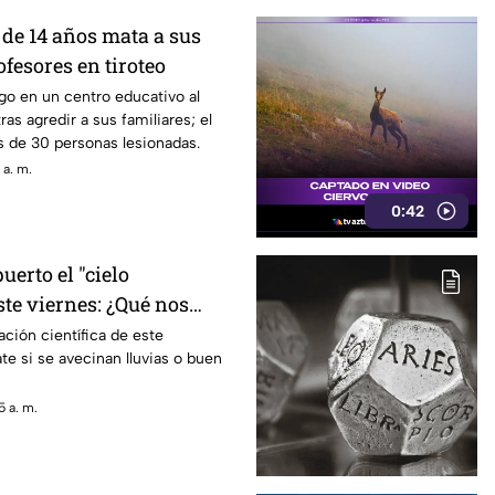
de 14 años mata a sus
ofesores en tiroteo
go en un centro educativo al
as agredir a sus familiares; el
s de 30 personas lesionadas.
 a. m.
0:42
uerto el "cielo
te viernes: ¿Qué nos
lima?
ación científica de este
e si se avecinan lluvias o buen
 a. m.