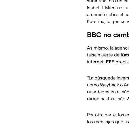
subir una foto de el
Isabel II. Mientras
atención sobre el c
Katerina, lo que se 
BBC no cambi
Asimismo, la agenci
falsa muerte de
Kat
internet,
EFE
precisó
“La búsqueda inver
como Wayback o Arc
guardados en el año
dirige hasta el año 
Por otra parte, los 
los mensajes que as