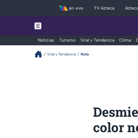
en vivo
TV Azteca
Aztec
Noticias
Turismo
Viral y Tendencia
Clima
D
Viral y Tendencia
Nota
Desmie
color n