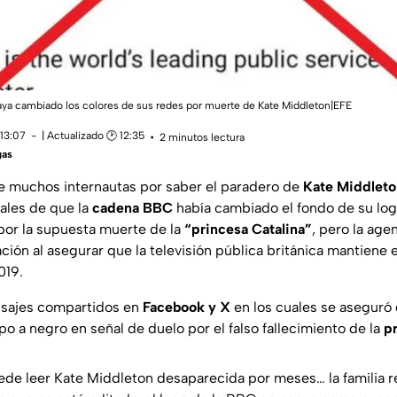
a cambiado los colores de sus redes por muerte de Kate Middleton|EFE
 13:07
| Actualizado 🕑 12:35
2 minutos lectura
gas
 de muchos internautas por saber el paradero de
Kate Middleto
ales de que la
cadena BBC
había cambiado el fondo de su log
por la supuesta muerte de la
“princesa Catalina”
, pero la age
ción al asegurar que la televisión pública británica mantiene 
019.
nsajes compartidos en
Facebook y X
en los cuales se aseguró
ipo a negro en señal de duelo por el falso fallecimiento de la
p
de leer Kate Middleton desaparecida por meses… la familia r