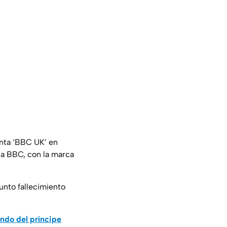
enta ‘BBC UK’ en
la BBC, con la marca
nto fallecimiento
ando del príncipe