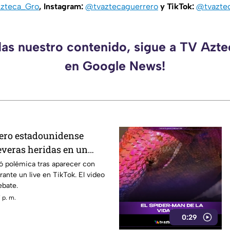
zteca_Gro
, Instagram:
@tvaztecaguerrero
y TikTok:
@tvazte
das nuestro contenido, sigue a TV Azt
en Google News!
ero estadounidense
everas heridas en un
a interacción?
ó polémica tras aparecer con
rante un live en TikTok. El video
ebate.
 p. m.
0:29