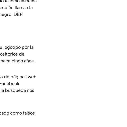
 falleció la Reina
ambién llaman la
 negro. DEP
u logotipo por la
ositorios de
hace cinco años.
os de páginas web
 Facebook
X la búsqueda nos
icado como falsos