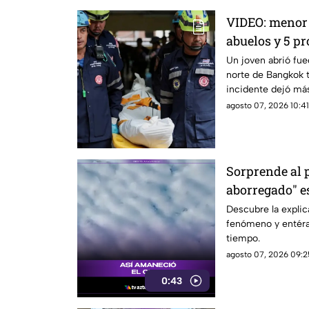
VIDEO: menor 
abuelos y 5 pr
Un joven abrió fue
norte de Bangkok tr
incidente dejó má
agosto 07, 2026 10:41
Sorprende al p
aborregado" es
espera en el c
Descubre la explic
fenómeno y entérat
tiempo.
agosto 07, 2026 09:25
0:43