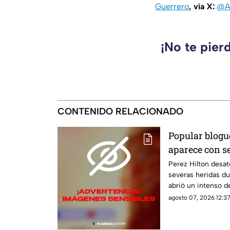
Guerrero
, vía X:
@A
¡No te pier
CONTENIDO RELACIONADO
Popular blogu
aparece con s
LIVE; ¿buscab
Perez Hilton desat
severas heridas du
abrió un intenso d
agosto 07, 2026 12:37