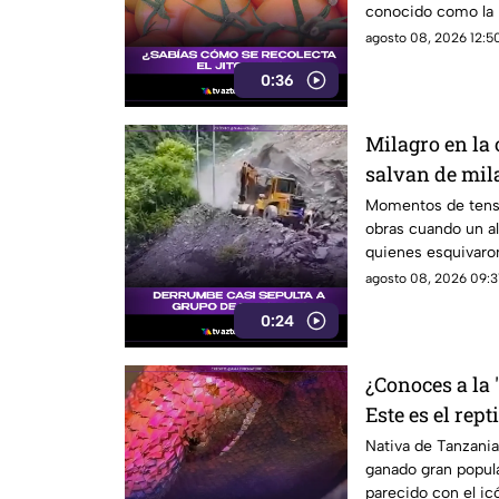
conocido como la p
esta técnica de re
agosto 08, 2026 12:50
0:36
Milagro en la 
salvan de mil
derrumbe de t
Momentos de tensi
obras cuando un al
quienes esquivaro
bajo los escombro
agosto 08, 2026 09:31
0:24
¿Conoces a la
Este es el rept
superhéroe
Nativa de Tanzania 
ganado gran popula
parecido con el ic