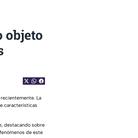
o objeto
s
 recientemente. La
e características
le, destacando sobre
a fenómenos de este