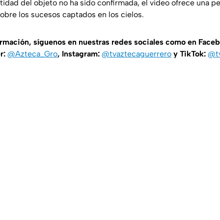
ntidad del objeto no ha sido confirmada, el video ofrece una p
n sobre los sucesos captados en los cielos.
ormación, síguenos en nuestras redes sociales como en Face
er:
@Azteca_Gro
, Instagram:
@tvaztecaguerrero
y TikTok:
@t