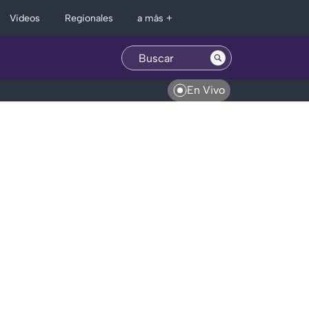
Regionales
Videos
a más +
En Vivo