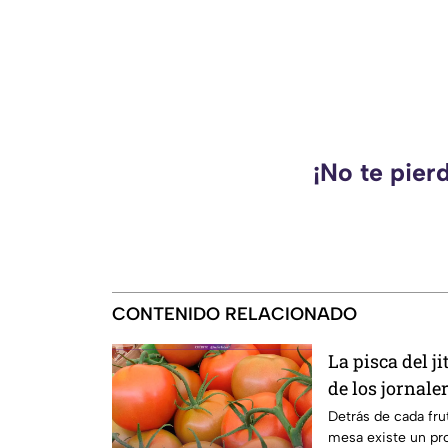
¡No te pier
CONTENIDO RELACIONADO
La pisca del j
de los jornale
campo
Detrás de cada fru
mesa existe un pro