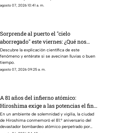
agosto 07, 2026 10:41 a. m.
Sorprende al puerto el "cielo
aborregado" este viernes: ¿Qué nos
espera en el clima?
Descubre la explicación científica de este
fenómeno y entérate si se avecinan lluvias o buen
tiempo.
agosto 07, 2026 09:25 a. m.
A 81 años del infierno atómico:
Hiroshima exige a las potencias el fin
de la era nuclear
En un ambiente de solemnidad y vigilia, la ciudad
de Hiroshima conmemoró el 81.° aniversario del
devastador bombardeo atómico perpetrado por
Estados Unidos en 1945.