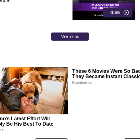
8 a. m.
0:55
Ver más