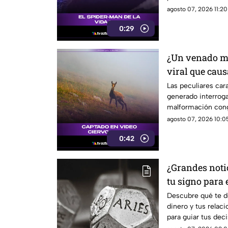
agosto 07, 2026 11:20
0:29
¿Un venado mi
viral que cau
sociales
Las peculiares car
generado interrog
malformación cong
agosto 07, 2026 10:05
0:42
¿Grandes notic
tu signo para 
Descubre qué te de
dinero y tus relac
para guiar tus dec