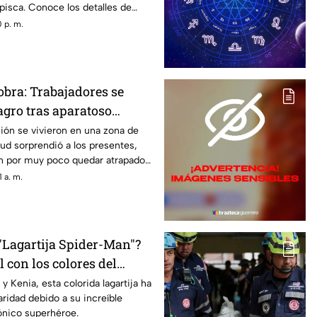
isca. Conoce los detalles de
colección manual.
 p. m.
obra: Trabajadores se
agro tras aparatoso
ierra
ón se vivieron en una zona de
ud sorprendió a los presentes,
n por muy poco quedar atrapados
s.
 a. m.
 "Lagartija Spider-Man"?
il con los colores del
y Kenia, esta colorida lagartija ha
ridad debido a su increíble
ónico superhéroe.