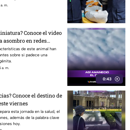
 a. m.
niatura? Conoce el video
sa asombro en redes
acterísticas de este animal han
antes sobre si padece una
énita.
 a. m.
0:43
ias? Conoce el destino de
este viernes
para esta jornada en la salud, el
iones, además de la palabra clave
isiones hoy.