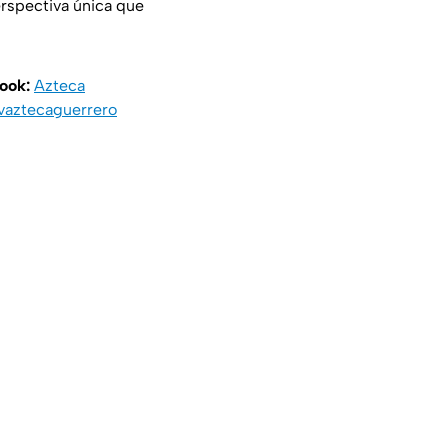
erspectiva única que
book:
Azteca
vaztecaguerrero