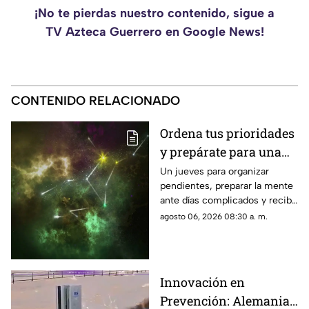
¡No te pierdas nuestro contenido, sigue a
TV Azteca Guerrero en Google News!
CONTENIDO RELACIONADO
Ordena tus prioridades
y prepárate para una
sorpresa muy positiva
Un jueves para organizar
pendientes, preparar la mente
ante días complicados y recibir
una buena noticia que
agosto 06, 2026 08:30 a. m.
cambiará tu ánimo.
Innovación en
Prevención: Alemania