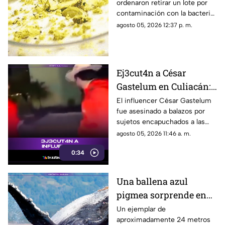
ordenaron retirar un lote por
salmonela
contaminación con la bacteria;
revisa los códigos del producto
agosto 05, 2026 12:37 p. m.
afectado.
Ej3cut4n a César
Gastelum en Culiacán:
El influencer había
El influencer César Gastelum
fue asesinado a balazos por
manifestado tener
sujetos encapuchados a las
miedo
afueras de un restaurante en
agosto 05, 2026 11:46 a. m.
Culiacán, Sinaloa, tras haber
0:34
advertido previamente que lo
venían siguiendo.
Una ballena azul
pigmea sorprende en
las costas de Australia
Un ejemplar de
aproximadamente 24 metros