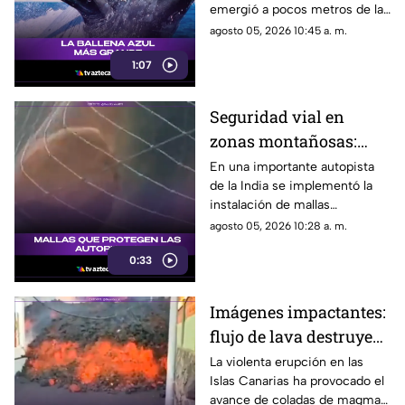
emergió a pocos metros de la
superficie cerca del muelle
agosto 05, 2026 10:45 a. m.
Busselton, dejando
1:07
maravillados a turistas,
científicos y habitantes locales.
Seguridad vial en
zonas montañosas:
instalan mallas
En una importante autopista
de la India se implementó la
ciclónicas para frenar
instalación de mallas
caída de rocas
ciclónicas en los laterales
agosto 05, 2026 10:28 a. m.
montañosos para retener
0:33
escombros y rocas,
protegiendo a los
automovilistas de posibles
Imágenes impactantes:
deslaves.
flujo de lava destruye
viviendas en su
La violenta erupción en las
Islas Canarias ha provocado el
camino hacia la costa
avance de coladas de magma