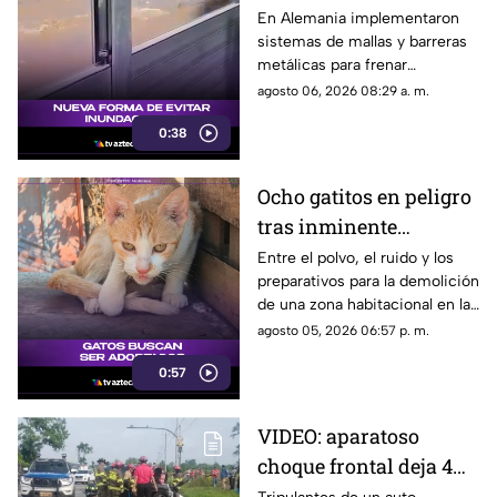
Implementa Barreras
En Alemania implementaron
sistemas de mallas y barreras
Metálicas contra
metálicas para frenar
Inundaciones
inundaciones, lodo y
agosto 06, 2026 08:29 a. m.
escombros.
0:38
Ocho gatitos en peligro
tras inminente
demolición en la
Entre el polvo, el ruido y los
preparativos para la demolición
colonia San Agustín de
de una zona habitacional en la
Acapulco
colonia San Agustín, una
agosto 05, 2026 06:57 p. m.
colonia de felinos enfrenta una
0:57
crítica situación de
supervivencia.
VIDEO: aparatoso
choque frontal deja 4
muertos de una familia