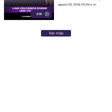
que destruyen viviendas a su
agosto 05, 2026 09:46 a. m.
paso.
0:51
Ver más