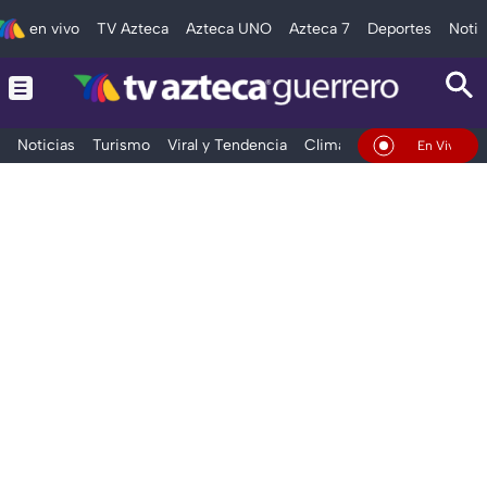
en vivo
TV Azteca
Azteca UNO
Azteca 7
Deportes
Notic
Noticias
Turismo
Viral y Tendencia
Clima
Deportes
Espec
En Vivo