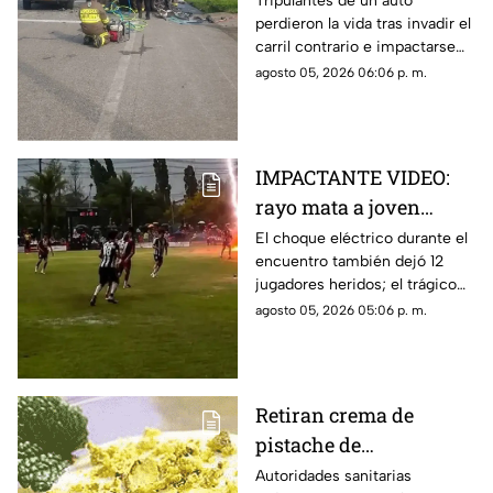
Tripulantes de un auto
perdieron la vida tras invadir el
carril contrario e impactarse
contra un camión de ganado.
agosto 05, 2026 06:06 p. m.
IMPACTANTE VIDEO:
rayo mata a joven
futbolista en pleno
El choque eléctrico durante el
encuentro también dejó 12
partido
jugadores heridos; el trágico
momento quedó grabado.
agosto 05, 2026 05:06 p. m.
Retiran crema de
pistache de
supermercados por
Autoridades sanitarias